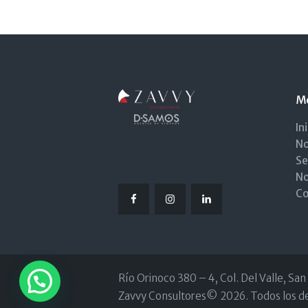
M
In
No
Se
No
Co
Río Orinoco 380 – 4, Col. Del Valle, Sa
Zavvy Consultores© 2026. Todos los d