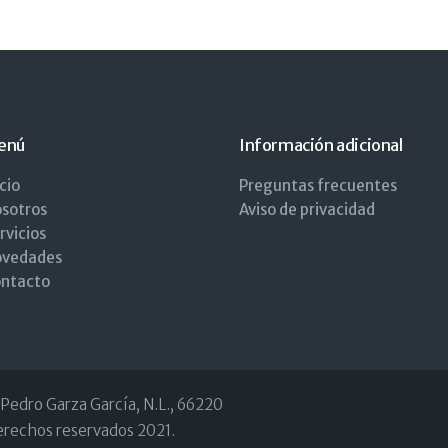
enú
Información adicional
icio
Preguntas frecuentes
sotros
Aviso de privacidad
rvicios
vedades
ntacto
n Pedro Garza García, N.L., 66220
erechos reservados 2021.