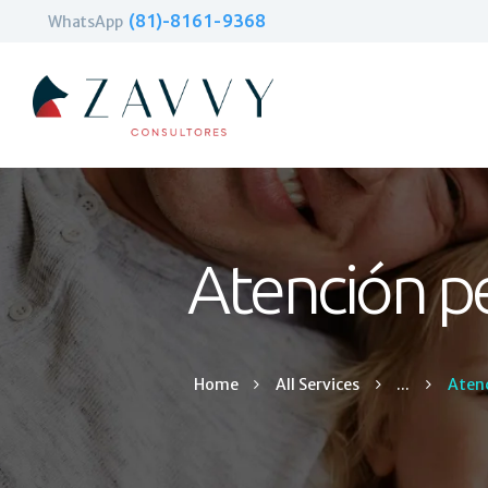
(81)-8161-9368
WhatsApp
Atención p
Home
All Services
...
Atenc