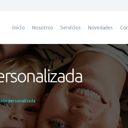
Inicio
Nosotros
Servicios
Novedades
Inicio
Nosotros
Servicios
Novedades
Con
Contacto
ersonalizada
ión personalizada