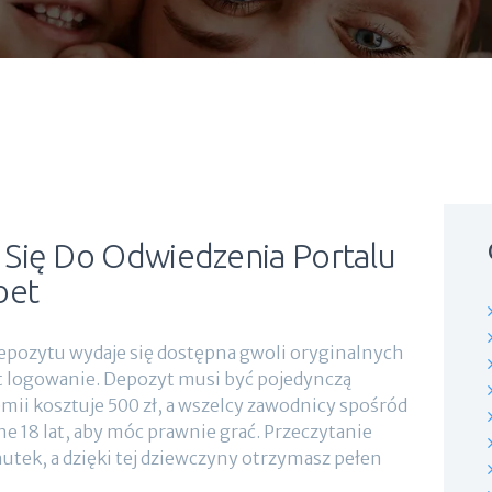
 Się Do Odwiedzenia Portalu
bet
ozytu wydaje się dostępna gwoli oryginalnych
et logowanie. Depozyt musi być pojedynczą
mii kosztuje 500 zł, a wszelcy zawodnicy spośród
 18 lat, aby móc prawnie grać. Przeczytanie
inutek, a dzięki tej dziewczyny otrzymasz pełen