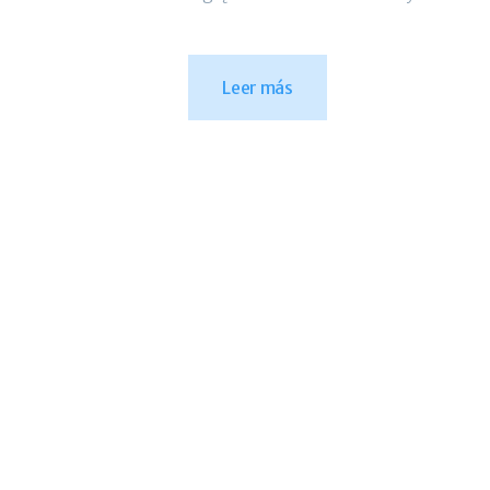
Leer más