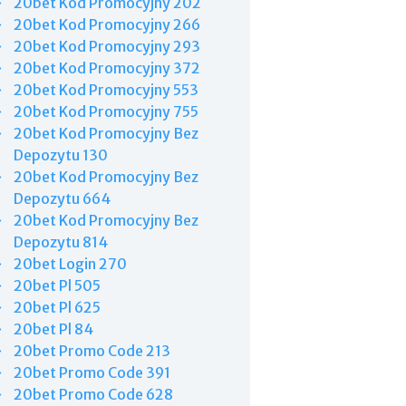
20bet Kod Promocyjny 202
20bet Kod Promocyjny 266
20bet Kod Promocyjny 293
20bet Kod Promocyjny 372
20bet Kod Promocyjny 553
20bet Kod Promocyjny 755
20bet Kod Promocyjny Bez
Depozytu 130
20bet Kod Promocyjny Bez
Depozytu 664
20bet Kod Promocyjny Bez
Depozytu 814
20bet Login 270
20bet Pl 505
20bet Pl 625
20bet Pl 84
20bet Promo Code 213
20bet Promo Code 391
20bet Promo Code 628