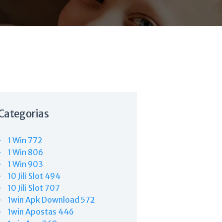
Categorias
1 Win 772
1 Win 806
1 Win 903
10 Jili Slot 494
10 Jili Slot 707
1win Apk Download 572
1win Apostas 446