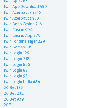
1win App 268
1win App Download 459
1win Azerbaycan 316
1win Azerbaycan 53
1win Bono Casino 216
1win Casino 994
1win Casino App 379
1win Fortune Tiger 229
1win Games 589
1win Login 129
1win Login 718
1win Login 826
1win Login 87
1win Login 93
1win Login India 684
20 Bet 185
20 Bet 232
20 Bet 939
207