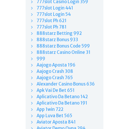
777slot Casino Login 359
777slot Login 441
777slot Login 54
777slot Ph 621
777slot Ph 781
888starz Betting 992
888starz Bonus 933
888starz Bonus Code 599
888starz Casino Online 31
999
Aajogo Aposta 196
Aajogo Crash 308
Aajogo Crash 765
Alexander Casino Bonus 636
Apk Vai De Bet 651
Aplicativo Da Betano 142
Aplicativo Da Betano 191
App 1win 722
App Luva Bet 565
Aviator Aposta 841
Aviator Demo Oyna 294