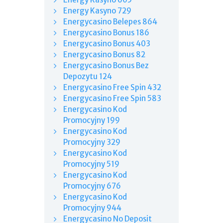
Energy Kasyno 729
Energycasino Belepes 864
Energycasino Bonus 186
Energycasino Bonus 403
Energycasino Bonus 82
Energycasino Bonus Bez
Depozytu 124
Energycasino Free Spin 432
Energycasino Free Spin 583
Energycasino Kod
Promocyjny 199
Energycasino Kod
Promocyjny 329
Energycasino Kod
Promocyjny 519
Energycasino Kod
Promocyjny 676
Energycasino Kod
Promocyjny 944
Energycasino No Deposit