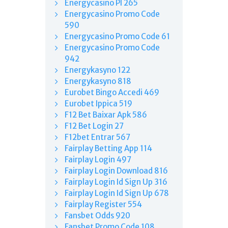
Energycasino Pl 265
Energycasino Promo Code
590
Energycasino Promo Code 61
Energycasino Promo Code
942
Energykasyno 122
Energykasyno 818
Eurobet Bingo Accedi 469
Eurobet Ippica 519
F12 Bet Baixar Apk 586
F12 Bet Login 27
F12bet Entrar 567
Fairplay Betting App 114
Fairplay Login 497
Fairplay Login Download 816
Fairplay Login Id Sign Up 316
Fairplay Login Id Sign Up 678
Fairplay Register 554
Fansbet Odds 920
Fansbet Promo Code 108