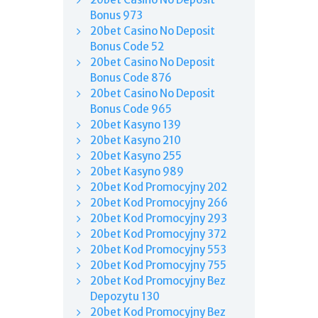
Bonus 973
20bet Casino No Deposit
Bonus Code 52
20bet Casino No Deposit
Bonus Code 876
20bet Casino No Deposit
Bonus Code 965
20bet Kasyno 139
20bet Kasyno 210
20bet Kasyno 255
20bet Kasyno 989
20bet Kod Promocyjny 202
20bet Kod Promocyjny 266
20bet Kod Promocyjny 293
20bet Kod Promocyjny 372
20bet Kod Promocyjny 553
20bet Kod Promocyjny 755
20bet Kod Promocyjny Bez
Depozytu 130
20bet Kod Promocyjny Bez