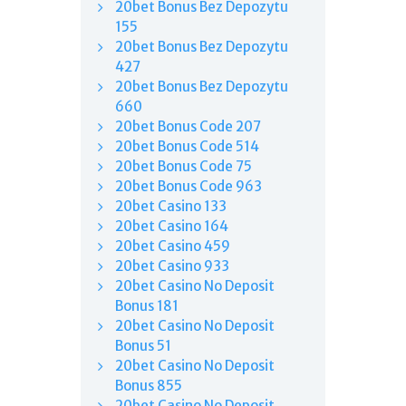
20bet Bonus Bez Depozytu
155
20bet Bonus Bez Depozytu
427
20bet Bonus Bez Depozytu
660
20bet Bonus Code 207
20bet Bonus Code 514
20bet Bonus Code 75
20bet Bonus Code 963
20bet Casino 133
20bet Casino 164
20bet Casino 459
20bet Casino 933
20bet Casino No Deposit
Bonus 181
20bet Casino No Deposit
Bonus 51
20bet Casino No Deposit
Bonus 855
20bet Casino No Deposit