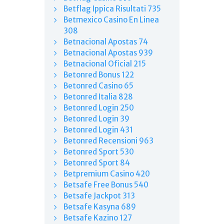
Betflag Ippica Risultati 735
Betmexico Casino En Linea
308
Betnacional Apostas 74
Betnacional Apostas 939
Betnacional Oficial 215
Betonred Bonus 122
Betonred Casino 65
Betonred Italia 828
Betonred Login 250
Betonred Login 39
Betonred Login 431
Betonred Recensioni 963
Betonred Sport 530
Betonred Sport 84
Betpremium Casino 420
Betsafe Free Bonus 540
Betsafe Jackpot 313
Betsafe Kasyna 689
Betsafe Kazino 127