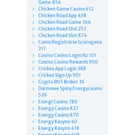
Game 854
Chicken Game Casino 612
Chicken Road App 458
Chicken Road Game 366
Chicken Road Slot 253
Chicken Road Slot 874
Como Registrarse Gratogana
217
Cosmo Casino Login Nz 101
Cosmo Casino Rewards 950
Crickex App Login 388
Crickex Sign Up 901
Crypto Mt5 Broker 35
Darmowe Spiny Energycasino
539
Energi Casino 789
Energy Casino 827
Energy Casino 870
Energy Kasyno 40
Energy Kasyno 418
Energy Kasyno 605