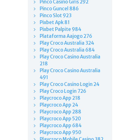
Pinco Casino Giris 292
Pinco Guncel 886
Pinco Slot 923
Pixbet Apk 81
Pixbet Palpite 984
Plataforma Aajogo 276
Play Croco Australia 324
Play Croco Australia 684
Play Croco Casino Australia
218
Play Croco Casino Australia
491
Play Croco Casino Login 24
Play Croco Login 726
Playcroco App 218
Playcroco App 24
Playcroco App 288
Playcroco App 520
Playcroco App 684
Playcroco App 950
Playcroco Mobile Casino 382