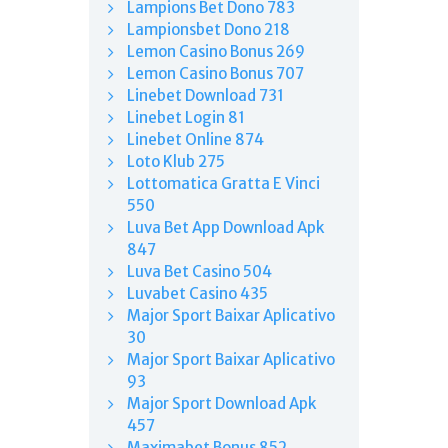
Lampions Bet Dono 783
Lampionsbet Dono 218
Lemon Casino Bonus 269
Lemon Casino Bonus 707
Linebet Download 731
Linebet Login 81
Linebet Online 874
Loto Klub 275
Lottomatica Gratta E Vinci
550
Luva Bet App Download Apk
847
Luva Bet Casino 504
Luvabet Casino 435
Major Sport Baixar Aplicativo
30
Major Sport Baixar Aplicativo
93
Major Sport Download Apk
457
Maximabet Bonus 852