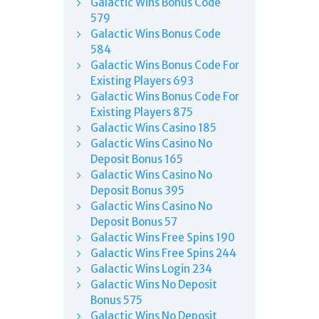
Galactic Wins Bonus Code
579
Galactic Wins Bonus Code
584
Galactic Wins Bonus Code For
Existing Players 693
Galactic Wins Bonus Code For
Existing Players 875
Galactic Wins Casino 185
Galactic Wins Casino No
Deposit Bonus 165
Galactic Wins Casino No
Deposit Bonus 395
Galactic Wins Casino No
Deposit Bonus 57
Galactic Wins Free Spins 190
Galactic Wins Free Spins 244
Galactic Wins Login 234
Galactic Wins No Deposit
Bonus 575
Galactic Wins No Deposit