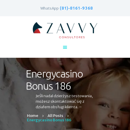
(81)-8161-9368
WhatsApp
Inicio
Nosotros
Servicios
Novedades
Energycasino
Contacto
Bonus 186
Jeśli nadal dzierżysz testowania,
możesz skontaktować się z
działem obsługi klienta. –
Home
All Posts
Energycasino Bonus 186