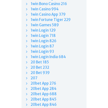
1win Bono Casino 216
1win Casino 994
1win Casino App 379
1win Fortune Tiger 229
1win Games 589
1win Login 129
1win Login 718
1win Login 826
1win Login 87
1win Login 93
1win Login India 684
20 Bet 185
20 Bet 232
20 Bet 939
207
20bet App 276
20bet App 284
20bet App 688
20bet App 845
20bet App 846