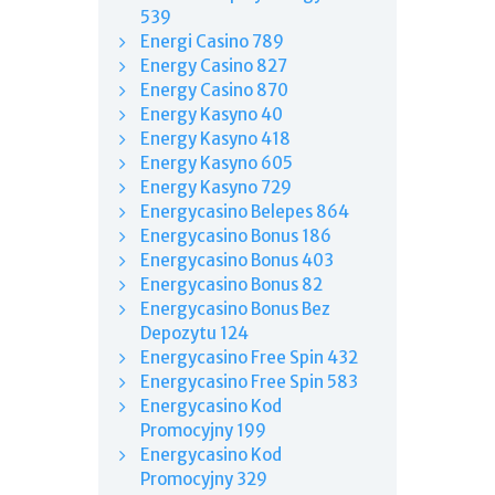
539
Energi Casino 789
Energy Casino 827
Energy Casino 870
Energy Kasyno 40
Energy Kasyno 418
Energy Kasyno 605
Energy Kasyno 729
Energycasino Belepes 864
Energycasino Bonus 186
Energycasino Bonus 403
Energycasino Bonus 82
Energycasino Bonus Bez
Depozytu 124
Energycasino Free Spin 432
Energycasino Free Spin 583
Energycasino Kod
Promocyjny 199
Energycasino Kod
Promocyjny 329