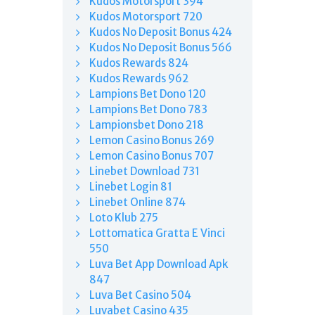
Kudos Motorsport 394
Kudos Motorsport 720
Kudos No Deposit Bonus 424
Kudos No Deposit Bonus 566
Kudos Rewards 824
Kudos Rewards 962
Lampions Bet Dono 120
Lampions Bet Dono 783
Lampionsbet Dono 218
Lemon Casino Bonus 269
Lemon Casino Bonus 707
Linebet Download 731
Linebet Login 81
Linebet Online 874
Loto Klub 275
Lottomatica Gratta E Vinci
550
Luva Bet App Download Apk
847
Luva Bet Casino 504
Luvabet Casino 435