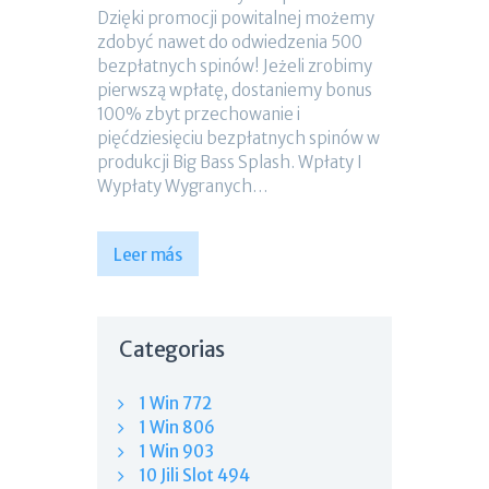
Dzięki promocji powitalnej możemy
zdobyć nawet do odwiedzenia 500
bezpłatnych spinów! Jeżeli zrobimy
pierwszą wpłatę, dostaniemy bonus
100% zbyt przechowanie i
pięćdziesięciu bezpłatnych spinów w
produkcji Big Bass Splash. Wpłaty I
Wypłaty Wygranych…
Leer más
Categorias
1 Win 772
1 Win 806
1 Win 903
10 Jili Slot 494