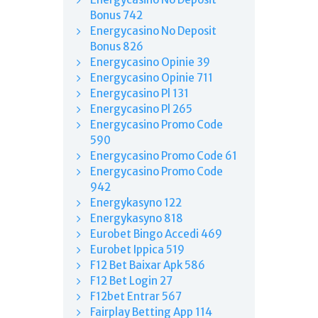
Bonus 742
Energycasino No Deposit
Bonus 826
Energycasino Opinie 39
Energycasino Opinie 711
Energycasino Pl 131
Energycasino Pl 265
Energycasino Promo Code
590
Energycasino Promo Code 61
Energycasino Promo Code
942
Energykasyno 122
Energykasyno 818
Eurobet Bingo Accedi 469
Eurobet Ippica 519
F12 Bet Baixar Apk 586
F12 Bet Login 27
F12bet Entrar 567
Fairplay Betting App 114