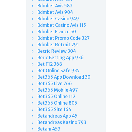
Bdmbet Avis 582
Bdmbet Avis 904
Bdmbet Casino 949
Bdmbet Casino Avis 115
Bdmbet France 50
Bdmbet Promo Code 327
Bdmbet Retrait 291
Becric Review 304
Beric Betting App 936
Bet F12 368
Bet Online Safe 935
Bet365 App Download 30
Bet365 Live 766
Bet365 Mobile 497
Bet365 Online 112
Bet365 Online 805
Bet365 Site 164
Betandreas App 45
Betandreas Kazino 793
Betani 453