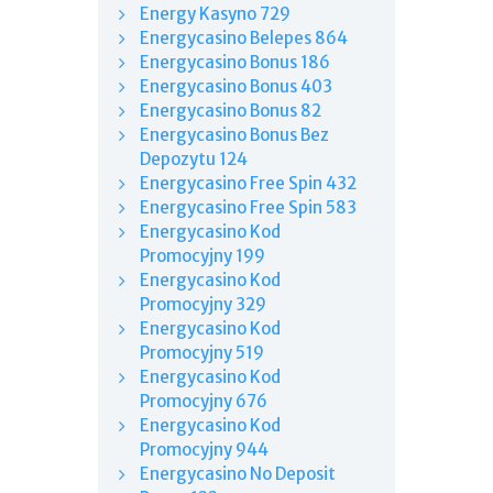
Energy Kasyno 729
Energycasino Belepes 864
Energycasino Bonus 186
Energycasino Bonus 403
Energycasino Bonus 82
Energycasino Bonus Bez
Depozytu 124
Energycasino Free Spin 432
Energycasino Free Spin 583
Energycasino Kod
Promocyjny 199
Energycasino Kod
Promocyjny 329
Energycasino Kod
Promocyjny 519
Energycasino Kod
Promocyjny 676
Energycasino Kod
Promocyjny 944
Energycasino No Deposit