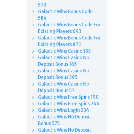
579
Galactic Wins Bonus Code
584
Galactic Wins Bonus Code For
Existing Players 693
Galactic Wins Bonus Code For
Existing Players 875
Galactic Wins Casino 185
Galactic Wins Casino No
Deposit Bonus 165
Galactic Wins Casino No
Deposit Bonus 395
Galactic Wins Casino No
Deposit Bonus 57
Galactic Wins Free Spins 190
Galactic Wins Free Spins 244
Galactic Wins Login 234
Galactic Wins No Deposit
Bonus 575
Galactic Wins No Deposit