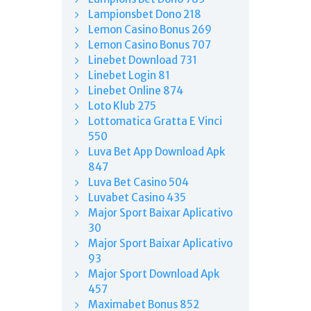
Lampionsbet Dono 218
Lemon Casino Bonus 269
Lemon Casino Bonus 707
Linebet Download 731
Linebet Login 81
Linebet Online 874
Loto Klub 275
Lottomatica Gratta E Vinci
550
Luva Bet App Download Apk
847
Luva Bet Casino 504
Luvabet Casino 435
Major Sport Baixar Aplicativo
30
Major Sport Baixar Aplicativo
93
Major Sport Download Apk
457
Maximabet Bonus 852