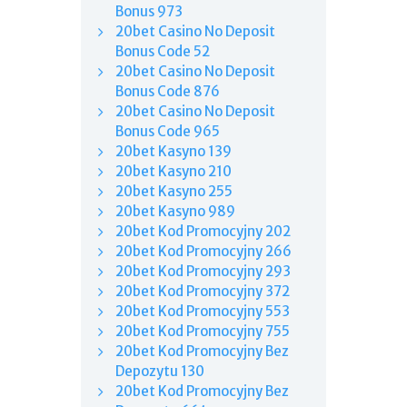
Bonus 973
20bet Casino No Deposit
Bonus Code 52
20bet Casino No Deposit
Bonus Code 876
20bet Casino No Deposit
Bonus Code 965
20bet Kasyno 139
20bet Kasyno 210
20bet Kasyno 255
20bet Kasyno 989
20bet Kod Promocyjny 202
20bet Kod Promocyjny 266
20bet Kod Promocyjny 293
20bet Kod Promocyjny 372
20bet Kod Promocyjny 553
20bet Kod Promocyjny 755
20bet Kod Promocyjny Bez
Depozytu 130
20bet Kod Promocyjny Bez