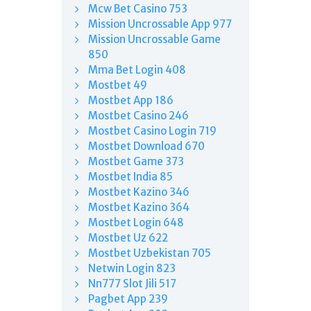
Mcw Bet Casino 753
Mission Uncrossable App 977
Mission Uncrossable Game
850
Mma Bet Login 408
Mostbet 49
Mostbet App 186
Mostbet Casino 246
Mostbet Casino Login 719
Mostbet Download 670
Mostbet Game 373
Mostbet India 85
Mostbet Kazino 346
Mostbet Kazino 364
Mostbet Login 648
Mostbet Uz 622
Mostbet Uzbekistan 705
Netwin Login 823
Nn777 Slot Jili 517
Pagbet App 239