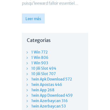
puisqu’leeward falloir essentiel…
Leer más
Categorias
1 Win 772
1 Win 806
1 Win 903
10 Jili Slot 494
10 Jili Slot 707
1win Apk Download 572
1win Apostas 446
1win App 268
1win App Download 459
1win Azerbaycan 316
1win Azerbaycan 53