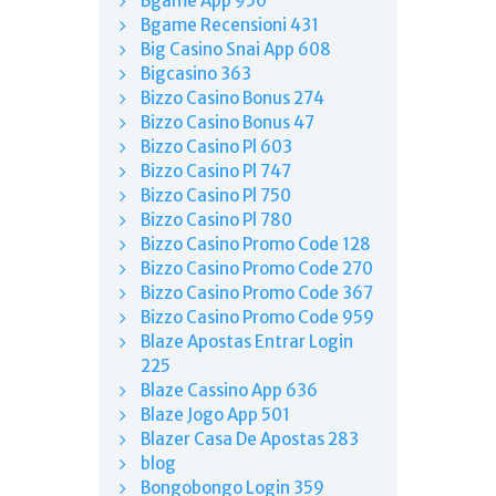
Bgame App 950
Bgame Recensioni 431
Big Casino Snai App 608
Bigcasino 363
Bizzo Casino Bonus 274
Bizzo Casino Bonus 47
Bizzo Casino Pl 603
Bizzo Casino Pl 747
Bizzo Casino Pl 750
Bizzo Casino Pl 780
Bizzo Casino Promo Code 128
Bizzo Casino Promo Code 270
Bizzo Casino Promo Code 367
Bizzo Casino Promo Code 959
Blaze Apostas Entrar Login
225
Blaze Cassino App 636
Blaze Jogo App 501
Blazer Casa De Apostas 283
blog
Bongobongo Login 359