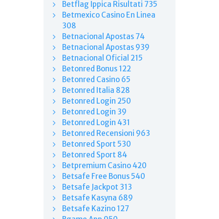
Betflag Ippica Risultati 735
Betmexico Casino En Linea
308
Betnacional Apostas 74
Betnacional Apostas 939
Betnacional Oficial 215
Betonred Bonus 122
Betonred Casino 65
Betonred Italia 828
Betonred Login 250
Betonred Login 39
Betonred Login 431
Betonred Recensioni 963
Betonred Sport 530
Betonred Sport 84
Betpremium Casino 420
Betsafe Free Bonus 540
Betsafe Jackpot 313
Betsafe Kasyna 689
Betsafe Kazino 127