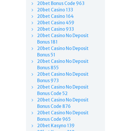
20bet Bonus Code 963
20bet Casino 133
20bet Casino 164
20bet Casino 459
20bet Casino 933
20bet Casino No Deposit
Bonus 181
20bet Casino No Deposit
Bonus 51
20bet Casino No Deposit
Bonus 855
20bet Casino No Deposit
Bonus 973
20bet Casino No Deposit
Bonus Code 52
20bet Casino No Deposit
Bonus Code 876
20bet Casino No Deposit
Bonus Code 965
20bet Kasyno 139