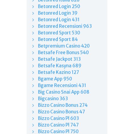
Betonred Login 250
Betonred Login 39
Betonred Login 431
Betonred Recensioni 963
Betonred Sport 530
Betonred Sport 84
Betpremium Casino 420
Betsafe Free Bonus 540
Betsafe Jackpot 313
Betsafe Kasyna 689
Betsafe Kazino 127
Bgame App 950
Bgame Recensioni 431
Big Casino Snai App 608
Bigcasino 363
Bizzo Casino Bonus 274
Bizzo Casino Bonus 47
Bizzo Casino Pl 603
Bizzo Casino Pl 747
Bizzo Casino Pl 750