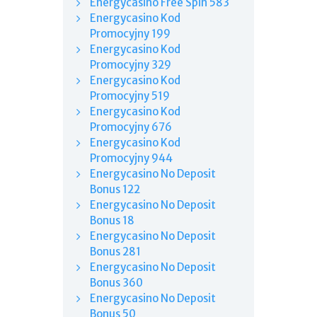
Energycasino Free Spin 583
Energycasino Kod
Promocyjny 199
Energycasino Kod
Promocyjny 329
Energycasino Kod
Promocyjny 519
Energycasino Kod
Promocyjny 676
Energycasino Kod
Promocyjny 944
Energycasino No Deposit
Bonus 122
Energycasino No Deposit
Bonus 18
Energycasino No Deposit
Bonus 281
Energycasino No Deposit
Bonus 360
Energycasino No Deposit
Bonus 50