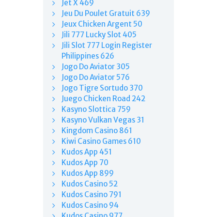
Jet X 469
Jeu Du Poulet Gratuit 639
Jeux Chicken Argent 50
Jili 777 Lucky Slot 405
Jili Slot 777 Login Register
Philippines 626
Jogo Do Aviator 305
Jogo Do Aviator 576
Jogo Tigre Sortudo 370
Juego Chicken Road 242
Kasyno Slottica 759
Kasyno Vulkan Vegas 31
Kingdom Casino 861
Kiwi Casino Games 610
Kudos App 451
Kudos App 70
Kudos App 899
Kudos Casino 52
Kudos Casino 791
Kudos Casino 94
Kudos Casino 977