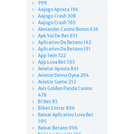
999
Aajogo Aposta 196
Aajogo Crash 308
Aajogo Crash 765
Alexander Casino Bonus 636
Apk Vai De Bet 651
Aplicativo Da Betano 142
Aplicativo Da Betano 191
App 1win 722
App Luva Bet 565
Aviator Aposta 841
Aviator Demo Oyna 294
Aviator Game 252
Avis Golden Panda Casino
478
B1 Bet 85
B1bet Entrar 896
Baixar Aplicativo Luva Bet
595
Baixar Betano 996