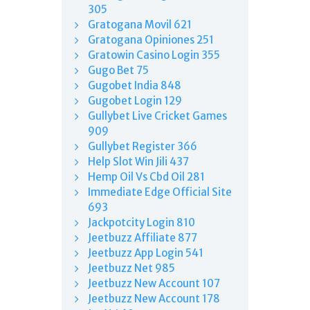
305
Gratogana Movil 621
Gratogana Opiniones 251
Gratowin Casino Login 355
Gugo Bet 75
Gugobet India 848
Gugobet Login 129
Gullybet Live Cricket Games
909
Gullybet Register 366
Help Slot Win Jili 437
Hemp Oil Vs Cbd Oil 281
Immediate Edge Official Site
693
Jackpotcity Login 810
Jeetbuzz Affiliate 877
Jeetbuzz App Login 541
Jeetbuzz Net 985
Jeetbuzz New Account 107
Jeetbuzz New Account 178