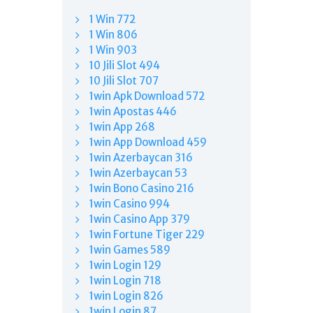
1 Win 772
1 Win 806
1 Win 903
10 Jili Slot 494
10 Jili Slot 707
1win Apk Download 572
1win Apostas 446
1win App 268
1win App Download 459
1win Azerbaycan 316
1win Azerbaycan 53
1win Bono Casino 216
1win Casino 994
1win Casino App 379
1win Fortune Tiger 229
1win Games 589
1win Login 129
1win Login 718
1win Login 826
1win Login 87