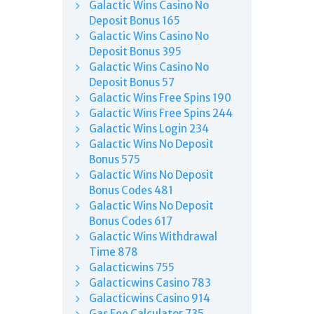
Galactic Wins Casino No
Deposit Bonus 165
Galactic Wins Casino No
Deposit Bonus 395
Galactic Wins Casino No
Deposit Bonus 57
Galactic Wins Free Spins 190
Galactic Wins Free Spins 244
Galactic Wins Login 234
Galactic Wins No Deposit
Bonus 575
Galactic Wins No Deposit
Bonus Codes 481
Galactic Wins No Deposit
Bonus Codes 617
Galactic Wins Withdrawal
Time 878
Galacticwins 755
Galacticwins Casino 783
Galacticwins Casino 914
Gas Fee Calculator 735