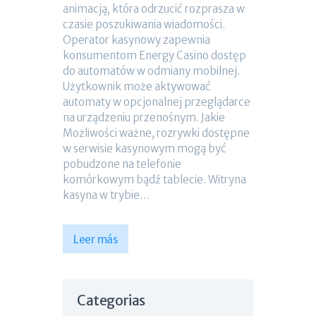
animacją, która odrzucić rozprasza w
czasie poszukiwania wiadomości.
Operator kasynowy zapewnia
konsumentom Energy Casino dostęp
do automatów w odmiany mobilnej.
Użytkownik może aktywować
automaty w opcjonalnej przeglądarce
na urządzeniu przenośnym. Jakie
Możliwości ważne, rozrywki dostępne
w serwisie kasynowym mogą być
pobudzone na telefonie
komórkowym bądź tablecie. Witryna
kasyna w trybie…
Leer más
Categorias