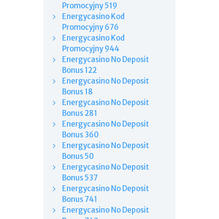
Promocyjny 519
Energycasino Kod
Promocyjny 676
Energycasino Kod
Promocyjny 944
Energycasino No Deposit
Bonus 122
Energycasino No Deposit
Bonus 18
Energycasino No Deposit
Bonus 281
Energycasino No Deposit
Bonus 360
Energycasino No Deposit
Bonus 50
Energycasino No Deposit
Bonus 537
Energycasino No Deposit
Bonus 741
Energycasino No Deposit