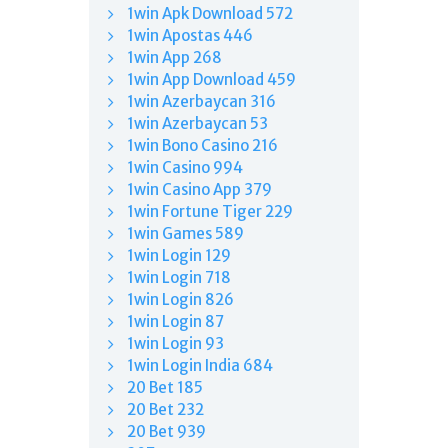
1win Apk Download 572
1win Apostas 446
1win App 268
1win App Download 459
1win Azerbaycan 316
1win Azerbaycan 53
1win Bono Casino 216
1win Casino 994
1win Casino App 379
1win Fortune Tiger 229
1win Games 589
1win Login 129
1win Login 718
1win Login 826
1win Login 87
1win Login 93
1win Login India 684
20 Bet 185
20 Bet 232
20 Bet 939