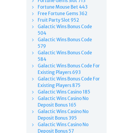
Fortune Gems Slot 713
Fortune Mouse Bet 443
Free Fortune Gems 362
Fruit Party Slot 952
Galactic Wins Bonus Code
504
Galactic Wins Bonus Code
579
Galactic Wins Bonus Code
584
Galactic Wins Bonus Code For
Existing Players 693
Galactic Wins Bonus Code For
Existing Players 875
Galactic Wins Casino 185
Galactic Wins Casino No
Deposit Bonus 165
Galactic Wins Casino No
Deposit Bonus 395
Galactic Wins Casino No
Deposit Bonus 57