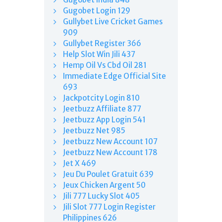
Gugobet Login 129
Gullybet Live Cricket Games
909
Gullybet Register 366
Help Slot Win Jili 437
Hemp Oil Vs Cbd Oil 281
Immediate Edge Official Site
693
Jackpotcity Login 810
Jeetbuzz Affiliate 877
Jeetbuzz App Login 541
Jeetbuzz Net 985
Jeetbuzz New Account 107
Jeetbuzz New Account 178
Jet X 469
Jeu Du Poulet Gratuit 639
Jeux Chicken Argent 50
Jili 777 Lucky Slot 405
Jili Slot 777 Login Register
Philippines 626