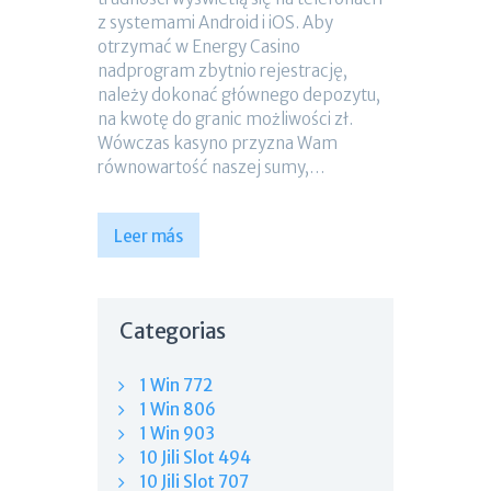
z systemami Android i iOS. Aby
otrzymać w Energy Casino
nadprogram zbytnio rejestrację,
należy dokonać głównego depozytu,
na kwotę do granic możliwości zł.
Wówczas kasyno przyzna Wam
równowartość naszej sumy,…
Leer más
Categorias
1 Win 772
1 Win 806
1 Win 903
10 Jili Slot 494
10 Jili Slot 707