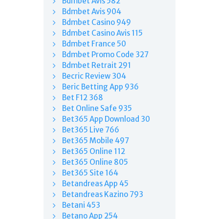
Bdmbet Avis 582
Bdmbet Avis 904
Bdmbet Casino 949
Bdmbet Casino Avis 115
Bdmbet France 50
Bdmbet Promo Code 327
Bdmbet Retrait 291
Becric Review 304
Beric Betting App 936
Bet F12 368
Bet Online Safe 935
Bet365 App Download 30
Bet365 Live 766
Bet365 Mobile 497
Bet365 Online 112
Bet365 Online 805
Bet365 Site 164
Betandreas App 45
Betandreas Kazino 793
Betani 453
Betano App 254