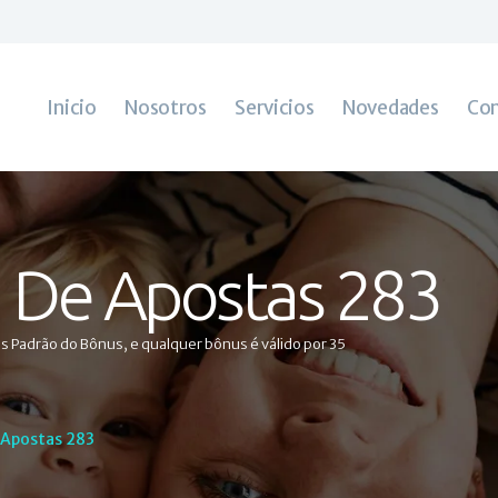
Inicio
Nosotros
Servicios
Novedades
Inicio
Nosotros
Servicios
Novedades
Con
Contacto
a De Apostas 283
es Padrão do Bônus, e qualquer bônus é válido por 35
 Apostas 283