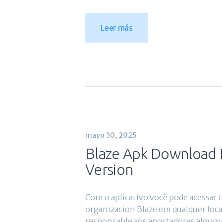
Leer más
mayo 30, 2025
Blaze Apk Download 
Version
Com o aplicativo você pode acessar to
organizacion Blaze em qualquer local
responsable aos apostadores alguma