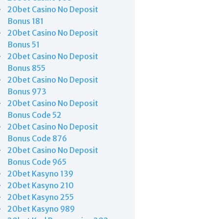
20bet Casino No Deposit
Bonus 181
20bet Casino No Deposit
Bonus 51
20bet Casino No Deposit
Bonus 855
20bet Casino No Deposit
Bonus 973
20bet Casino No Deposit
Bonus Code 52
20bet Casino No Deposit
Bonus Code 876
20bet Casino No Deposit
Bonus Code 965
20bet Kasyno 139
20bet Kasyno 210
20bet Kasyno 255
20bet Kasyno 989