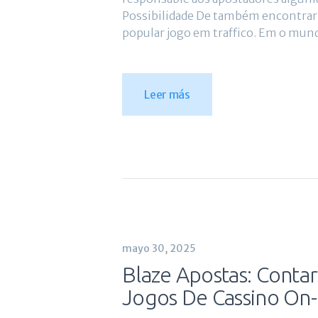
Possibilidade De também encontrar no
popular jogo em traffico. Em o mu
Leer más
mayo 30, 2025
Blaze Apostas: Contar
Jogos De Cassino On-