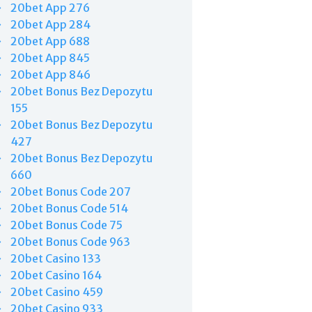
20bet App 276
20bet App 284
20bet App 688
20bet App 845
20bet App 846
20bet Bonus Bez Depozytu
155
20bet Bonus Bez Depozytu
427
20bet Bonus Bez Depozytu
660
20bet Bonus Code 207
20bet Bonus Code 514
20bet Bonus Code 75
20bet Bonus Code 963
20bet Casino 133
20bet Casino 164
20bet Casino 459
20bet Casino 933