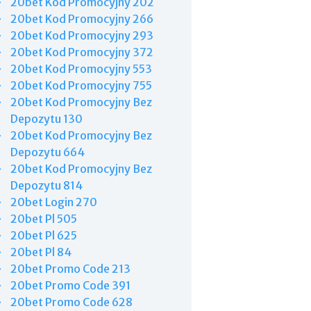
20bet Kod Promocyjny 202
20bet Kod Promocyjny 266
20bet Kod Promocyjny 293
20bet Kod Promocyjny 372
20bet Kod Promocyjny 553
20bet Kod Promocyjny 755
20bet Kod Promocyjny Bez
Depozytu 130
20bet Kod Promocyjny Bez
Depozytu 664
20bet Kod Promocyjny Bez
Depozytu 814
20bet Login 270
20bet Pl 505
20bet Pl 625
20bet Pl 84
20bet Promo Code 213
20bet Promo Code 391
20bet Promo Code 628