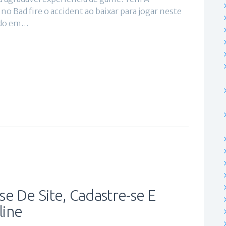
 Bad fire o accident ao baixar para jogar neste
ndo em…
se De Site, Cadastre-se E
line