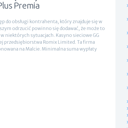
lus Premia
p do obsługi kontrahenta, który znajduje się w
szym odrzucić powinno się dodawać, że może to
w niektórych sytuacjach. Kasyno sieciowe GG
ej przedsiębiorstwa Romix Limited. Ta firma
cjonowana na Malcie. Minimalna suma wypłaty