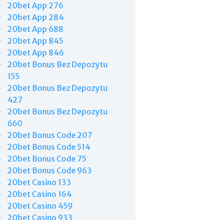
20bet App 276
20bet App 284
20bet App 688
20bet App 845
20bet App 846
20bet Bonus Bez Depozytu
155
20bet Bonus Bez Depozytu
427
20bet Bonus Bez Depozytu
660
20bet Bonus Code 207
20bet Bonus Code 514
20bet Bonus Code 75
20bet Bonus Code 963
20bet Casino 133
20bet Casino 164
20bet Casino 459
20bet Casino 933