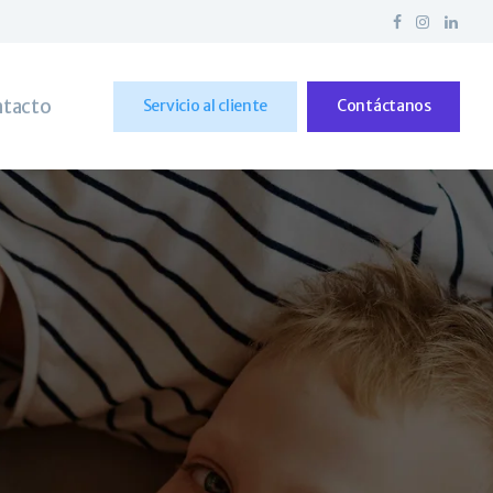
tacto
Servicio al cliente
Contáctanos