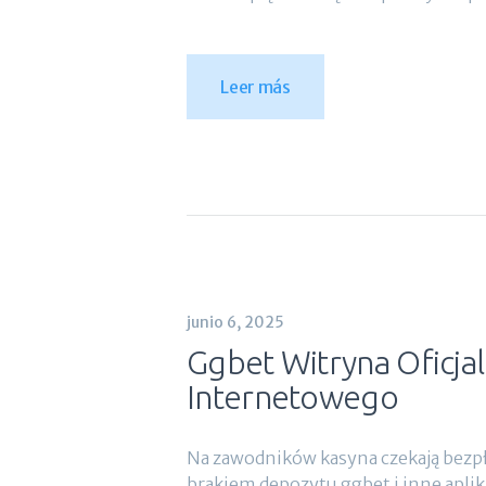
Leer más
junio 6, 2025
Ggbet Witryna Oficja
Internetowego
Na zawodników kasyna czekają bezpł
brakiem depozytu ggbet i inne aplik