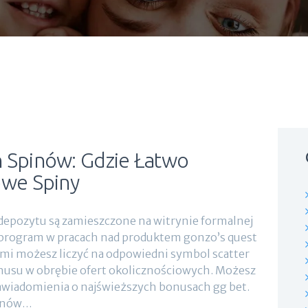
Spinów: Gdzie Łatwo
we Spiny
depozytu są zamieszczone na witrynie formalnej
program w pracach nad produktem gonzo’s quest
nami możesz liczyć na odpowiedni symbol scatter
nusu w obrębie ofert okolicznościowych. Możesz
 zawiadomienia o najświeższych bonusach gg bet.
pinów…