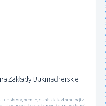
lna Zakłady Bukmacherskie
atne obroty, premie, cashback, kod promocji z
acje bonusowe. Lojalni fani wortalu mogą liczyć