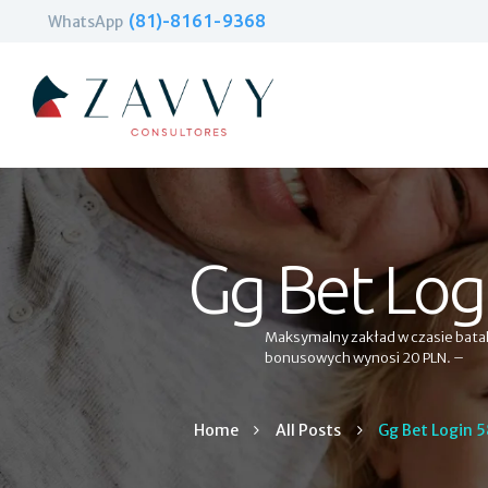
(81)-8161-9368
WhatsApp
Gg Bet Log
Maksymalny zakład w czasie bata
bonusowych wynosi 20 PLN. –
Home
All Posts
Gg Bet Login 