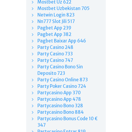
Mostbet Uz 622
Mostbet Uzbekistan 705
Netwin Login 823
Nn777 Slot Jili 517
Pagbet App 239
Pagbet App 382
Pagbet Baixar App 646
Party Casino 248
Party Casino 733
Party Casino 747
Party Casino Bono Sin
Deposito 723
Party Casino Online 873
Party Poker Casino 724
Partycasino App 370
Partycasino App 478
Partycasino Bono 328
Partycasino Bono 884
Partycasino Bonus Code 10 €
347
Partycasino Entrar 819