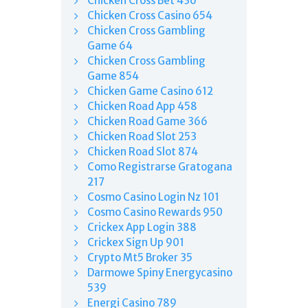
Chicken Cross Bet 436
Chicken Cross Casino 654
Chicken Cross Gambling
Game 64
Chicken Cross Gambling
Game 854
Chicken Game Casino 612
Chicken Road App 458
Chicken Road Game 366
Chicken Road Slot 253
Chicken Road Slot 874
Como Registrarse Gratogana
217
Cosmo Casino Login Nz 101
Cosmo Casino Rewards 950
Crickex App Login 388
Crickex Sign Up 901
Crypto Mt5 Broker 35
Darmowe Spiny Energycasino
539
Energi Casino 789