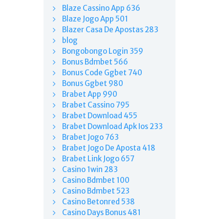
Blaze Cassino App 636
Blaze Jogo App 501
Blazer Casa De Apostas 283
blog
Bongobongo Login 359
Bonus Bdmbet 566
Bonus Code Ggbet 740
Bonus Ggbet 980
Brabet App 990
Brabet Cassino 795
Brabet Download 455
Brabet Download Apk Ios 233
Brabet Jogo 763
Brabet Jogo De Aposta 418
Brabet Link Jogo 657
Casino 1win 283
Casino Bdmbet 100
Casino Bdmbet 523
Casino Betonred 538
Casino Days Bonus 481