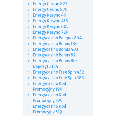
Energy Casino 827
Energy Casino 870
Energy Kasyno 40
Energy Kasyno 418
Energy Kasyno 605
Energy Kasyno 729
Energycasino Belepes 864
Energycasino Bonus 186
Energycasino Bonus 403
Energycasino Bonus 82
Energycasino Bonus Bez
Depozytu 124
Energycasino Free Spin 432
Energycasino Free Spin 583
Energycasino Kod
Promocyjny 199
Energycasino Kod
Promocyjny 329
Energycasino Kod
Promocyjny 519