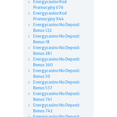
Energycasino Kod
Promocyjny 676
Energycasino Kod
Promocyjny 944
Energycasino No Deposit
Bonus 122
Energycasino No Deposit
Bonus 18
Energycasino No Deposit
Bonus 281
Energycasino No Deposit
Bonus 360
Energycasino No Deposit
Bonus 50
Energycasino No Deposit
Bonus 537
Energycasino No Deposit
Bonus 741
Energycasino No Deposit
Bonus 742
Energycasino No Deposit