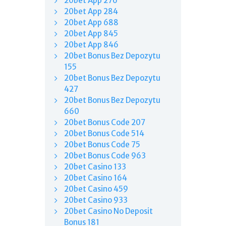
20bet App 276
20bet App 284
20bet App 688
20bet App 845
20bet App 846
20bet Bonus Bez Depozytu
155
20bet Bonus Bez Depozytu
427
20bet Bonus Bez Depozytu
660
20bet Bonus Code 207
20bet Bonus Code 514
20bet Bonus Code 75
20bet Bonus Code 963
20bet Casino 133
20bet Casino 164
20bet Casino 459
20bet Casino 933
20bet Casino No Deposit
Bonus 181