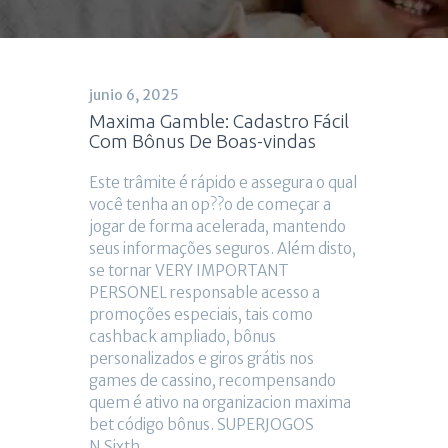
junio 6, 2025
Maxima Gamble: Cadastro Fácil
Com Bônus De Boas-vindas
Este trâmite é rápido e assegura o qual
você tenha an op??o de começar a
jogar de forma acelerada, mantendo
seus informações seguros. Além disto,
se tornar VERY IMPORTANT
PERSONEL responsable acesso a
promoções especiais, tais como
cashback ampliado, bônus
personalizados e giros grátis nos
games de cassino, recompensando
quem é ativo na organizacion maxima
bet código bônus. SUPERJOGOS
N.Sixth…