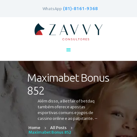
(81)-8161-9368
WhatsApp
Inicio
Nosotros
Servicios
Novedades
Maximabet Bonus
Contacto
852
Além disso, a Betfair of betdaq
também oferece apostas
esportivas comuns e jogos de
cassino online e ao palpitante. –
Home
All Posts
Maximabet Bonus 852