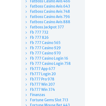
Fatboss Casino Avis 466
Fatboss Casino Avis 643
Fatboss Casino Avis 748
Fatboss Casino Avis 796
Fatboss Casino Avis 888
Fatboss Jackpot 377
Fb 777 732
Fb 777 826
Fb 777 Casino 565
Fb 777 Casino 929
Fb 777 Casino 970
Fb 777 Casino Login 16
Fb 777 Casino Login 758
Fb777 App 677
Fb777 Login 20
Fb777 Pro 978
Fb777 Win 207
Fb777 Win 374
Finanzas
Fortune Gems Slot 713
Fortune Mouse Bet 443