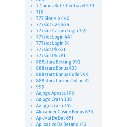
7 Games Bet E Confiavel 570
715
777 Slot Vip 440
777slot Casino 4
777slot Casino Login 359
777slot Login 441
777slot Login 54
777slot Ph 621
777slot Ph 781
888starz Betting 992
888starz Bonus 933
888starz Bonus Code 599
888starz Casino Online 31
999
Aajogo Aposta 196
Aajogo Crash 308
Aajogo Crash 765
Alexander Casino Bonus 636
Apk Vai De Bet 651
Aplicativo Da Betano 142