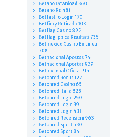
Betano Download 360
Betano Ro 481
Betfast Io Login 170
Betfiery Retirada 103
Betflag Casino 895
Betflag Ippica Risultati 735
Betmexico Casino En Linea
308
Betnacional Apostas 74
Betnacional Apostas 939
Betnacional Oficial 215
Betonred Bonus 122
Betonred Casino 65
Betonred Italia 828
Betonred Login 250
Betonred Login 39
Betonred Login 431
Betonred Recensioni 963
Betonred Sport 530
Betonred Sport 84