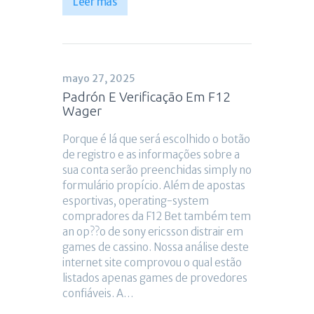
Leer más
mayo 27, 2025
Padrón E Verificação Em F12
Wager
Porque é lá que será escolhido o botão
de registro e as informações sobre a
sua conta serão preenchidas simply no
formulário propício. Além de apostas
esportivas, operating-system
compradores da F12 Bet também tem
an op??o de sony ericsson distrair em
games de cassino. Nossa análise deste
internet site comprovou o qual estão
listados apenas games de provedores
confiáveis. A…