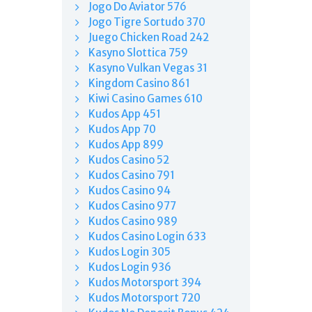
Jogo Do Aviator 576
Jogo Tigre Sortudo 370
Juego Chicken Road 242
Kasyno Slottica 759
Kasyno Vulkan Vegas 31
Kingdom Casino 861
Kiwi Casino Games 610
Kudos App 451
Kudos App 70
Kudos App 899
Kudos Casino 52
Kudos Casino 791
Kudos Casino 94
Kudos Casino 977
Kudos Casino 989
Kudos Casino Login 633
Kudos Login 305
Kudos Login 936
Kudos Motorsport 394
Kudos Motorsport 720