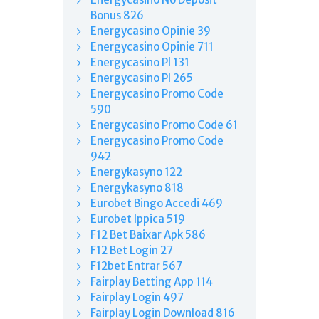
Bonus 826
Energycasino Opinie 39
Energycasino Opinie 711
Energycasino Pl 131
Energycasino Pl 265
Energycasino Promo Code
590
Energycasino Promo Code 61
Energycasino Promo Code
942
Energykasyno 122
Energykasyno 818
Eurobet Bingo Accedi 469
Eurobet Ippica 519
F12 Bet Baixar Apk 586
F12 Bet Login 27
F12bet Entrar 567
Fairplay Betting App 114
Fairplay Login 497
Fairplay Login Download 816