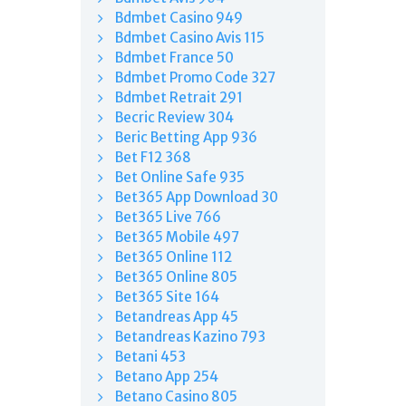
Bdmbet Casino 949
Bdmbet Casino Avis 115
Bdmbet France 50
Bdmbet Promo Code 327
Bdmbet Retrait 291
Becric Review 304
Beric Betting App 936
Bet F12 368
Bet Online Safe 935
Bet365 App Download 30
Bet365 Live 766
Bet365 Mobile 497
Bet365 Online 112
Bet365 Online 805
Bet365 Site 164
Betandreas App 45
Betandreas Kazino 793
Betani 453
Betano App 254
Betano Casino 805