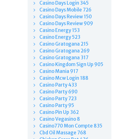
Casino Days Login 345
Casino Days Mobile 726
Casino Days Review 150
Casino Days Review 909
Casino Energy 153
Casino Energy 523
Casino Gratogana 215
Casino Gratogana 269
Casino Gratogana 317
Casino Kingdom Sign Up 905
Casino Mania 917
Casino Mcw Login 188
Casino Party 433
Casino Party 690
Casino Party 723
Casino Party 95
Casino Pin Up 362
Casino Vegasino 8
Casino770 Mon Compte 835
Cbd Oil Massage 768