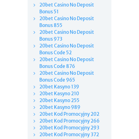
20bet Casino No Deposit
Bonus 51
20bet Casino No Deposit
Bonus 855
20bet Casino No Deposit
Bonus 973
20bet Casino No Deposit
Bonus Code 52
20bet Casino No Deposit
Bonus Code 876
20bet Casino No Deposit
Bonus Code 965
20bet Kasyno 139
20bet Kasyno 210
20bet Kasyno 255
20bet Kasyno 989
20bet Kod Promocyjny 202
20bet Kod Promocyjny 266
20bet Kod Promocyjny 293
20bet Kod Promocyjny 372