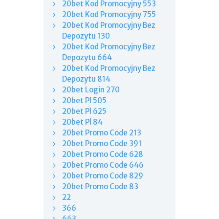
20bet Kod Promocyjny 553
20bet Kod Promocyjny 755
20bet Kod Promocyjny Bez
Depozytu 130
20bet Kod Promocyjny Bez
Depozytu 664
20bet Kod Promocyjny Bez
Depozytu 814
20bet Login 270
20bet Pl 505
20bet Pl 625
20bet Pl 84
20bet Promo Code 213
20bet Promo Code 391
20bet Promo Code 628
20bet Promo Code 646
20bet Promo Code 829
20bet Promo Code 83
22
366
663