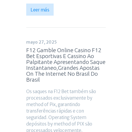
Leer más
mayo 27, 2025
F12 Gamble Online Casino F12
Bet Esportivas E Cassino Ao
Palpitante Apresentando Saque
Instantaneo,Grandes Apostas
On The Internet No Brasil Do
Brasil
Os saques na F12 Bet também são
processados exclusivamente by
method of Pix, garantindo
transferências rápidas e con
seguridad. Operating System
depósitos by method of PIX são
processados velocemente,