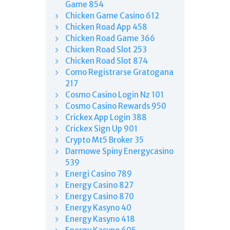
Game 854
Chicken Game Casino 612
Chicken Road App 458
Chicken Road Game 366
Chicken Road Slot 253
Chicken Road Slot 874
Como Registrarse Gratogana
217
Cosmo Casino Login Nz 101
Cosmo Casino Rewards 950
Crickex App Login 388
Crickex Sign Up 901
Crypto Mt5 Broker 35
Darmowe Spiny Energycasino
539
Energi Casino 789
Energy Casino 827
Energy Casino 870
Energy Kasyno 40
Energy Kasyno 418