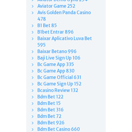
Aviator Game 252
Avis Golden Panda Casino
478
B1 Bet 85
B1bet Entrar 896
Baixar Aplicativo Luva Bet
595
Baixar Betano 996
Baji Live Sign Up 106
Bc Game App 335
Bc Game App 830
Bc Game Official 631
Bc Game Sign Up 152
Bcasino Review 132
Bdm Bet 122
Bdm Bet 15
Bdm Bet 316
Bdm Bet 72
Bdm Bet 926
Bdm Bet Casino 660