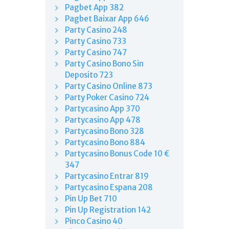
Pagbet App 382
Pagbet Baixar App 646
Party Casino 248
Party Casino 733
Party Casino 747
Party Casino Bono Sin
Deposito 723
Party Casino Online 873
Party Poker Casino 724
Partycasino App 370
Partycasino App 478
Partycasino Bono 328
Partycasino Bono 884
Partycasino Bonus Code 10 €
347
Partycasino Entrar 819
Partycasino Espana 208
Pin Up Bet 710
Pin Up Registration 142
Pinco Casino 40