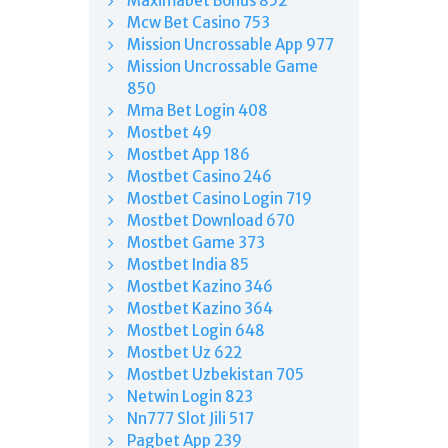
Maximabet Bonus 852
Mcw Bet Casino 753
Mission Uncrossable App 977
Mission Uncrossable Game
850
Mma Bet Login 408
Mostbet 49
Mostbet App 186
Mostbet Casino 246
Mostbet Casino Login 719
Mostbet Download 670
Mostbet Game 373
Mostbet India 85
Mostbet Kazino 346
Mostbet Kazino 364
Mostbet Login 648
Mostbet Uz 622
Mostbet Uzbekistan 705
Netwin Login 823
Nn777 Slot Jili 517
Pagbet App 239