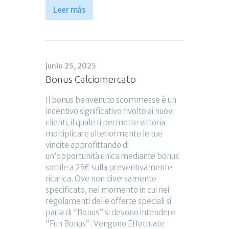
Leer más
junio 25, 2025
Bonus Calciomercato
Il bonus benvenuto scommesse è un
incentivo significativo rivolto ai nuovi
clienti, il quale ti permette vittoria
moltiplicare ulteriormente le tue
vincite approfittando di
un’opportunità unica mediante bonus
sottile a 25€ sulla preventivamente
ricarica. Ove non diversamente
specificato, nel momento in cui nei
regolamenti delle offerte speciali si
parla di “Bonus” si devono intendere
“Fun Bonus”. Vengono Effettuate