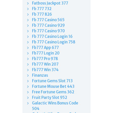
Fatboss Jackpot 377
Fb 777 732
Fb 777 826
Fb 777 Casino 565
Fb 777 Casino 929
Fb 777 Casino 970
Fb 777 Casino Login 16
Fb 777 Casino Login 758
Fb777 App 677
Fb777 Login 20
Fb777 Pro 978
Fb777 Win 207
Fb777 Win 374
Finanzas
Fortune Gems Slot 713
Fortune Mouse Bet 443
Free Fortune Gems 362
Fruit Party Slot 952
Galactic Wins Bonus Code
504