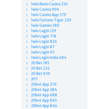
1win Bono Casino 216
1win Casino 994
1win Casino App 379
1win Fortune Tiger 229
1win Games 589
1win Login 129
1win Login 718
1win Login 826
1win Login 87
1win Login 93
1win Login India 684
20 Bet 185
20 Bet 232
20 Bet 939
207
20bet App 276
20bet App 284
20bet App 688
20bet App 845
20bet App 846