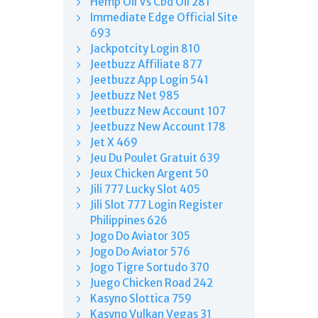
Hemp Oil Vs Cbd Oil 281
Immediate Edge Official Site
693
Jackpotcity Login 810
Jeetbuzz Affiliate 877
Jeetbuzz App Login 541
Jeetbuzz Net 985
Jeetbuzz New Account 107
Jeetbuzz New Account 178
Jet X 469
Jeu Du Poulet Gratuit 639
Jeux Chicken Argent 50
Jili 777 Lucky Slot 405
Jili Slot 777 Login Register
Philippines 626
Jogo Do Aviator 305
Jogo Do Aviator 576
Jogo Tigre Sortudo 370
Juego Chicken Road 242
Kasyno Slottica 759
Kasyno Vulkan Vegas 31