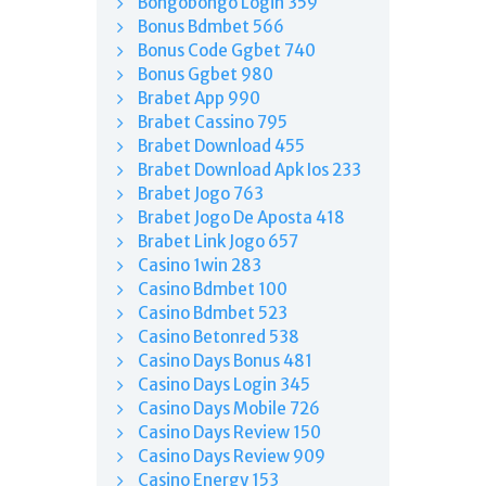
Bongobongo Login 359
Bonus Bdmbet 566
Bonus Code Ggbet 740
Bonus Ggbet 980
Brabet App 990
Brabet Cassino 795
Brabet Download 455
Brabet Download Apk Ios 233
Brabet Jogo 763
Brabet Jogo De Aposta 418
Brabet Link Jogo 657
Casino 1win 283
Casino Bdmbet 100
Casino Bdmbet 523
Casino Betonred 538
Casino Days Bonus 481
Casino Days Login 345
Casino Days Mobile 726
Casino Days Review 150
Casino Days Review 909
Casino Energy 153