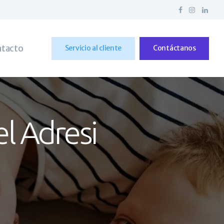
tacto
Servicio al cliente
Contáctanos
l Adresi