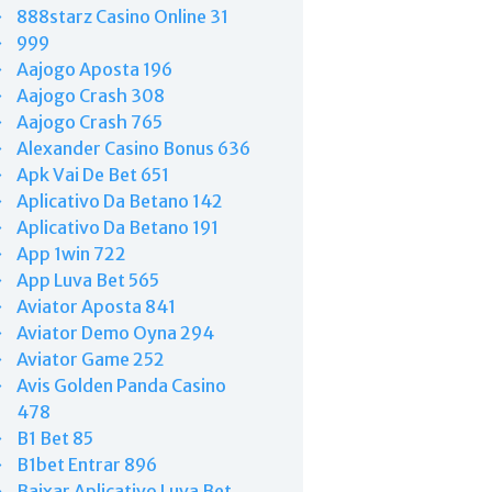
888starz Casino Online 31
999
Aajogo Aposta 196
Aajogo Crash 308
Aajogo Crash 765
Alexander Casino Bonus 636
Apk Vai De Bet 651
Aplicativo Da Betano 142
Aplicativo Da Betano 191
App 1win 722
App Luva Bet 565
Aviator Aposta 841
Aviator Demo Oyna 294
Aviator Game 252
Avis Golden Panda Casino
478
B1 Bet 85
B1bet Entrar 896
Baixar Aplicativo Luva Bet