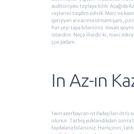
auditoriyası toplaya bilib. Aşağıda 
rəylərini təqdim edirik. Mərc və k
qətiyyən ara acıma olmamışam, çünk
hər şeyi tapa bilərsiniz. Vəsait qoy
istərdim. Neçə illərdir ki, mərc edir
çox şadam.
In Az-ın K
1win azerbaycan istifadəçiləri ötrü
olunur. Tətbiq yükləndikdən sonra 1
faydalana bilərsiniz. Həmçinin, tətb