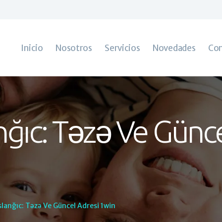
Inicio
Nosotros
Servicios
Novedades
Inicio
Nosotros
Servicios
Novedades
Con
Contacto
ğıc: Təzə Ve Günce
şlanğıc: Təzə Ve Güncel Adresi 1win