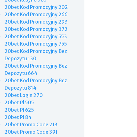
20bet Kod Promocyjny 202
20bet Kod Promocyjny 266
20bet Kod Promocyjny 293
20bet Kod Promocyjny 372
20bet Kod Promocyjny 553
20bet Kod Promocyjny 755
20bet Kod Promocyjny Bez
Depozytu 130
20bet Kod Promocyjny Bez
Depozytu 664
20bet Kod Promocyjny Bez
Depozytu 814
20bet Login 270
20bet Pl 505
20bet Pl 625
20bet Pl 84
20bet Promo Code 213
20bet Promo Code 391