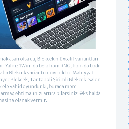
k asan olsa da, Blekcek müxtəlif variantları
ilər. Yalnız 1Win-də belə həm RNG, həm də bədii
 daha Blekcek variantı mövcuddur. Mahiyyət
emyer Blekcek, Təntənəli Şirimli Blekcek, Salon
ek elə vahid oyundur ki, burada mərc
armaq ehtimalınızı artıra bilərsiniz. Əks halda
çməsinə olanak vermir.