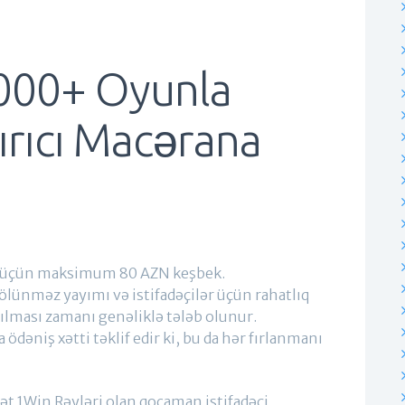
0000+ Oyunla
rıcı Macərana
 üçün maksimum 80 AZN keşbek.
ölünməz yayımı və istifadəçilər üçün rahatlıq
rılması zamanı genəliklə tələb olunur.
 ödəniş xətti təklif edir ki, bu da hər fırlanmanı
1Win Rəyləri olan qocaman istifadəçi