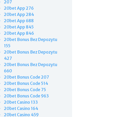
207
20bet App 276
20bet App 284
20bet App 688
20bet App 845
20bet App 846
20bet Bonus Bez Depozytu
155
20bet Bonus Bez Depozytu
427
20bet Bonus Bez Depozytu
660
20bet Bonus Code 207
20bet Bonus Code 514
20bet Bonus Code 75
20bet Bonus Code 963
20bet Casino 133
20bet Casino 164
20bet Casino 459