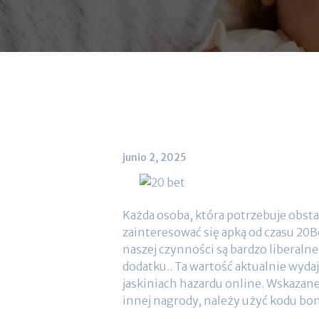
junio 2, 2025
Każda osoba, która potrzebuje obst
zainteresować się apką od czasu 2
naszej czynności są bardzo libera
dodatku.. Ta wartość aktualnie wyd
jaskiniach hazardu online. Wskazane
innej nagrody, należy użyć kodu b