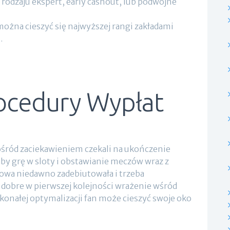
y rodzaju ekspert, early cashout, lub podwójne
można cieszyć się najwyższej rangi zakładami
.
cedury Wypłat
ośród zaciekawieniem czekali na ukończenie
by grę w sloty i obstawianie meczów wraz z
owa niedawno zadebiutowała i trzeba
 dobre w pierwszej kolejności wrażenie wśród
konałej optymalizacji fan może cieszyć swoje oko