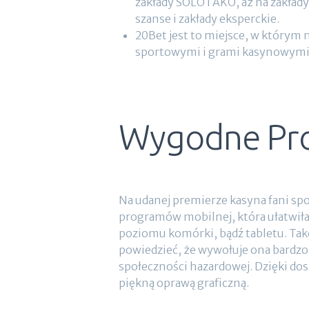
zakłady SOLO i AKO, aż na zakład
szanse i zakłady eksperckie.
20Bet jest to miejsce, w którym 
sportowymi i grami kasynowymi
Wygodne Pro
Na udanej premierze kasyna fani sp
programów mobilnej, która ułatwiła
poziomu komórki, bądź tabletu. Tak
powiedzieć, że wywołuje ona bardzo
społeczności hazardowej. Dzięki dos
piękną oprawą graficzną.