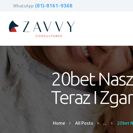
(81)-8161-9368
WhatsApp
20bet Nasz
Teraz I Zga
Home
All Posts
...
20bet N