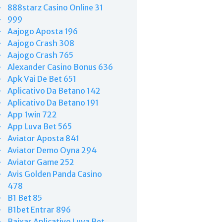
888starz Casino Online 31
999
Aajogo Aposta 196
Aajogo Crash 308
Aajogo Crash 765
Alexander Casino Bonus 636
Apk Vai De Bet 651
Aplicativo Da Betano 142
Aplicativo Da Betano 191
App 1win 722
App Luva Bet 565
Aviator Aposta 841
Aviator Demo Oyna 294
Aviator Game 252
Avis Golden Panda Casino
478
B1 Bet 85
B1bet Entrar 896
Baixar Aplicativo Luva Bet