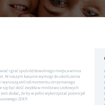
awiać i grać spośród dowolnego miejsca winna
0Bet. W naszym kasynie wymogi do ukończenia
lne i wynoszą x40 od momentu otrzymanego
aje się być dość zwykła w mnóstwo czołowych
 Jest dodać, że by w pełni wykorzystać potencjał
onusowego 2DEP.