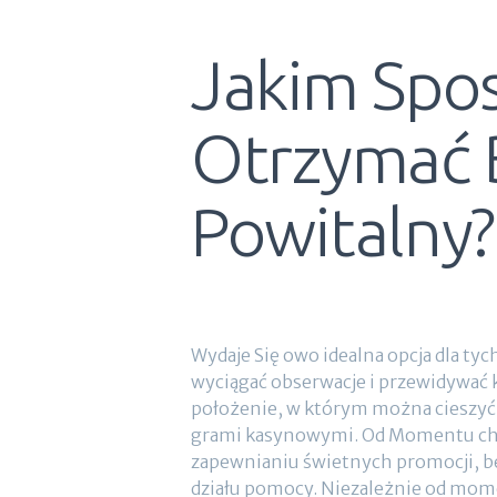
Jakim Sp
Otrzymać 
Powitalny?
Wydaje Się owo idealna opcja dla tyc
wyciągać obserwacje i przewidywać
położenie, w którym można cieszyć 
grami kasynowymi. Od Momentu chwil
zapewnianiu świetnych promocji, bez
działu pomocy. Niezależnie od mome