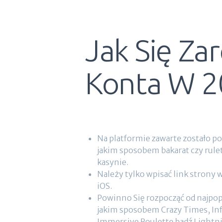
Jak Się Za
Konta W 2
Na platformie zawarte zostało po
jakim sposobem bakarat czy rulet
kasynie.
Należy tylko wpisać link strony
iOS.
Powinno Się rozpocząć od najpo
jakim sposobem Crazy Times, Infi
Immersive Roulette bądź Lightni