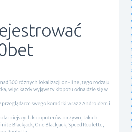
rejestrować
0bet
nad 300 różnych lokalizacji on-line, tego rodzaju
ka, więc każdy wyjąwszy kłopotu odnajdzie się w
 w przeglądarce swego komórki wraz z Androidem i
pularniejszych komputerów na żywo, takich
nite Blackjack, One Blackjack, Speed Roulette,
ng Roulette.