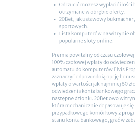
Odrzucić możesz wypłacić ilości
otrzymane w obrębie oferty.
20Bet, jak ustawowy bukmacher,
sportowych.
Lista komputerów na witrynie ob
popularne sloty online.
Premia powitalny od czasu czołowej
100% czołowej wpłaty do odwiedzeni
automatu do komputerów Elvis Frog
zaznaczyć odpowiednią opcję bonusu 
wpłaty o wartości jak najmniej 80 
odwiedzenia konta bankowego gracz
następne dzionki. 20Bet owo witry
która mechanicznie dopasowuje się
przypadkowego komórkowy z progra
stanu konta bankowego, grać w zaba