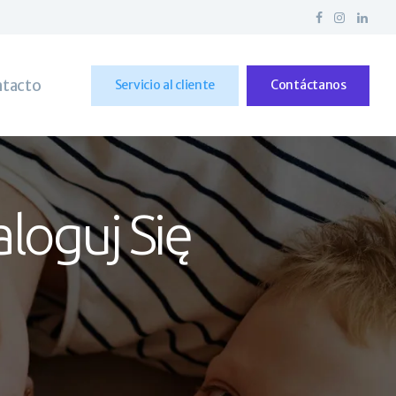
tacto
Servicio al cliente
Contáctanos
loguj Się