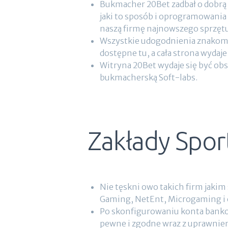
Bukmacher 20Bet zadbał o dobrą
jaki to sposób i oprogramowania
naszą firmę najnowszego sprzętu
Wszystkie udogodnienia znakomi
dostępne tu, a cała strona wydaj
Witryna 20Bet wydaje się być ob
bukmacherską Soft-labs.
Zakłady Spo
Nie tęskni owo takich firm jakim
Gaming, NetEnt, Microgaming i
Po skonfigurowaniu konta banko
pewne i zgodne wraz z uprawnie