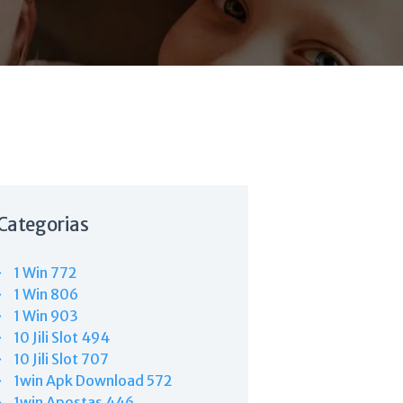
Categorias
1 Win 772
1 Win 806
1 Win 903
10 Jili Slot 494
10 Jili Slot 707
1win Apk Download 572
1win Apostas 446