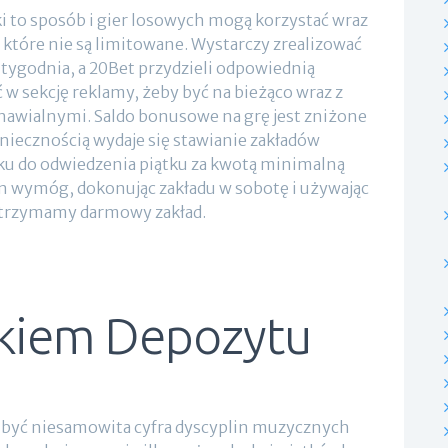
i to sposób i gier losowych mogą korzystać wraz
które nie są limitowane. Wystarczy zrealizować
ygodnia, a 20Bet przydzieli odpowiednią
 w sekcję reklamy, żeby być na bieżąco wraz z
awialnymi. Saldo bonusowe na grę jest zniżone
ecznością wydaje się stawianie zakładów
u do odwiedzenia piątku za kwotą minimalną
en wymóg, dokonując zakładu w sobotę i używając
trzymamy darmowy zakład.
akiem Depozytu
być niesamowita cyfra dyscyplin muzycznych