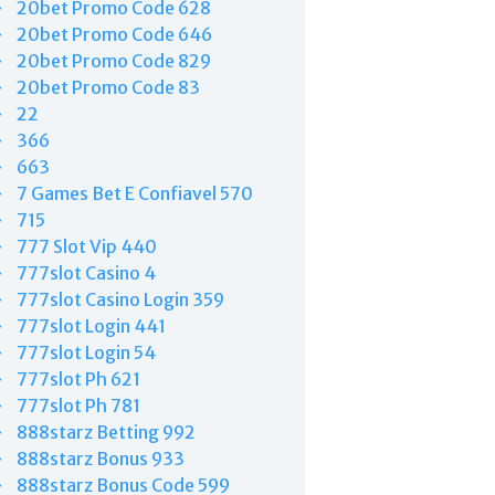
20bet Promo Code 628
20bet Promo Code 646
20bet Promo Code 829
20bet Promo Code 83
22
366
663
7 Games Bet E Confiavel 570
715
777 Slot Vip 440
777slot Casino 4
777slot Casino Login 359
777slot Login 441
777slot Login 54
777slot Ph 621
777slot Ph 781
888starz Betting 992
888starz Bonus 933
888starz Bonus Code 599