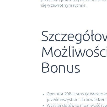
się w zawrotnym rytmie.
Szczegóło
Możliwości
Bonus
Operator 20Bet stosuje własne ko
przede wszystkim do odwiedzeni
Wyścigi slotów to możliwość ryw