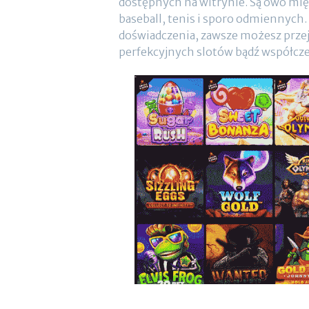
dostępnych na witrynie. Są owo mię
baseball, tenis i sporo odmiennych.
doświadczenia, zawsze możesz przej
perfekcyjnych slotów bądź współcz