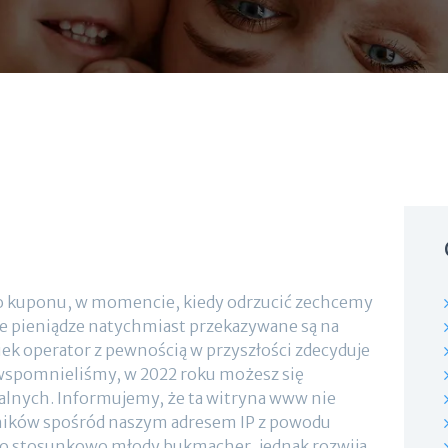
o kuponu, w momencie, kiedy odrzucić zechcemy
ste pieniądze natychmiast przekazywane są na
ek operator z pewnością w przyszłości zdecyduje
uż wspomnieliśmy, w 2022 roku możesz się
alnych. Informujemy, że ta witryna www nie
ników spośród naszym adresem IP z powodu
 to stosunkowo młody bukmacher, jednak rozwija