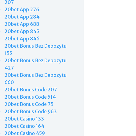
207
20bet App 276
20bet App 284
20bet App 688
20bet App 845
20bet App 846
20bet Bonus Bez Depozytu
155
20bet Bonus Bez Depozytu
427
20bet Bonus Bez Depozytu
660
20bet Bonus Code 207
20bet Bonus Code 514
20bet Bonus Code 75
20bet Bonus Code 963
20bet Casino 133
20bet Casino 164
20bet Casino 459