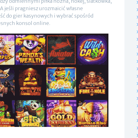
dzy odmiennymi piłka nożna, hokej, siatkówka,
 A jeśli pragniesz urozmaicić własne
ść do gier kasynowych i wybrać spośród
esnych konsol online.