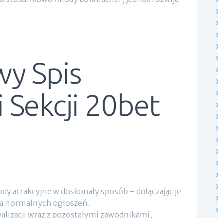
wy Spis
 Sekcji 20bet
dy atrakcyjne w doskonały sposób – dołączając je
a normalnych ogłoszeń.
alizacji wraz z pozostałymi zawodnikami,