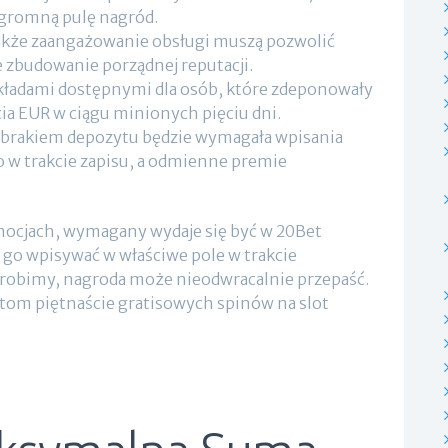
gromną pulę nagród.
także zaangażowanie obsługi muszą pozwolić
 zbudowanie porządnej reputacji.
akładami dostępnymi dla osób, które zdeponowały
a EUR w ciągu minionych pięciu dni.
z brakiem depozytu będzie wymagała wpisania
w trakcie zapisu, a odmienne premie
mocjach, wymagany wydaje się być w 20Bet
go wpisywać w właściwe pole w trakcie
 zrobimy, nagroda może nieodwracalnie przepaść.
om piętnaście gratisowych spinów na slot