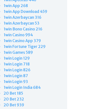
1win App 268
1win App Download 459
1win Azerbaycan 316
1win Azerbaycan 53
1win Bono Casino 216
1win Casino 994
1win Casino App 379
1win Fortune Tiger 229
1win Games 589
1win Login 129
1win Login 718
1win Login 826
1win Login 87
1win Login 93
1win Login India 684
20 Bet 185
20 Bet 232
20 Bet 939