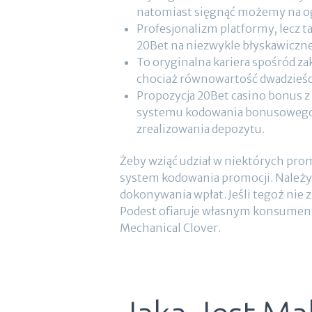
natomiast sięgnąć możemy na o
Profesjonalizm platformy, lecz 
20Bet na niezwykle błyskawiczne
To oryginalna kariera spośród z
chociaż równowartość dwadzieści
Propozycja 20Bet casino bonus 
systemu kodowania bonusowego 
zrealizowania depozytu.
Żeby wziąć udział w niektórych pro
system kodowania promocji. Należy 
dokonywania wpłat. Jeśli tegoż nie
Podest ofiaruje własnym konsument
Mechanical Clover.