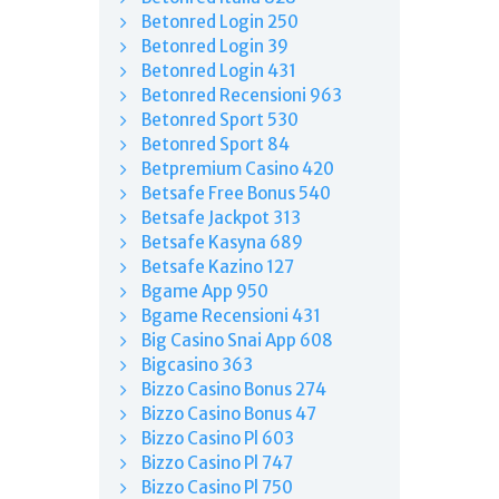
Betonred Login 250
Betonred Login 39
Betonred Login 431
Betonred Recensioni 963
Betonred Sport 530
Betonred Sport 84
Betpremium Casino 420
Betsafe Free Bonus 540
Betsafe Jackpot 313
Betsafe Kasyna 689
Betsafe Kazino 127
Bgame App 950
Bgame Recensioni 431
Big Casino Snai App 608
Bigcasino 363
Bizzo Casino Bonus 274
Bizzo Casino Bonus 47
Bizzo Casino Pl 603
Bizzo Casino Pl 747
Bizzo Casino Pl 750