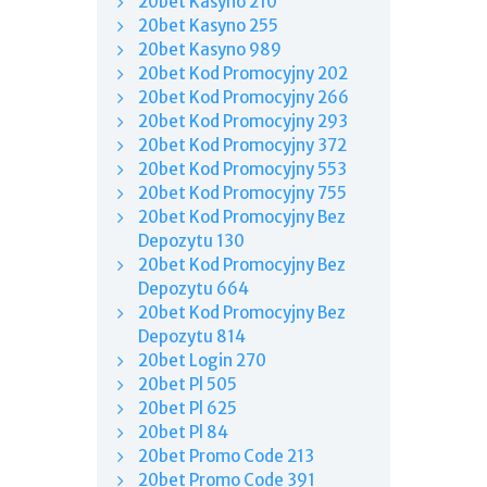
20bet Kasyno 210
20bet Kasyno 255
20bet Kasyno 989
20bet Kod Promocyjny 202
20bet Kod Promocyjny 266
20bet Kod Promocyjny 293
20bet Kod Promocyjny 372
20bet Kod Promocyjny 553
20bet Kod Promocyjny 755
20bet Kod Promocyjny Bez
Depozytu 130
20bet Kod Promocyjny Bez
Depozytu 664
20bet Kod Promocyjny Bez
Depozytu 814
20bet Login 270
20bet Pl 505
20bet Pl 625
20bet Pl 84
20bet Promo Code 213
20bet Promo Code 391