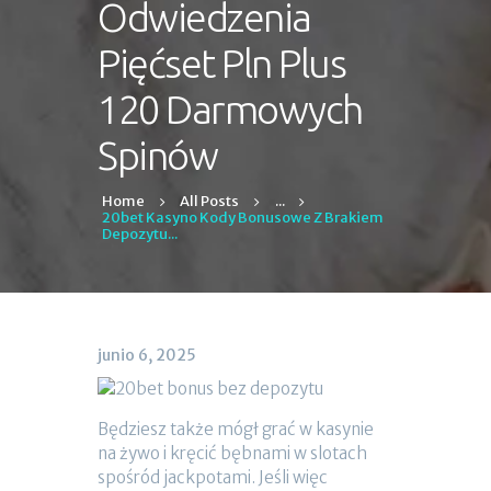
Odwiedzenia
Pięćset Pln Plus
120 Darmowych
Spinów
Home
All Posts
...
20bet Kasyno Kody Bonusowe Z Brakiem
Depozytu...
junio 6, 2025
Będziesz także mógł grać w kasynie
na żywo i kręcić bębnami w slotach
spośród jackpotami. Jeśli więc