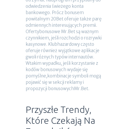
odwiedzenia świeżego konta
bankowego. Prócz bonusem
powitalnym 20Bet oferuje także parę
odmiennych interesujących premii.
Ofertybonusowe Mr.Bet są ważnym
czynnikiem, jeśli rozchodzi o rozrywki
kasynowe. Klubhazardowy często
oferuje również wyjątkowe aplikacje
gwoli różnych typów internautów.
Wtakim wypadku, jeśli korzystanie z
kodów bonusowych wydaje się
pomyślne,kombinacje symboli mogą
pojawić się w sekcji reklamy i
propozycji bonusowychMr.Bet.
Przyszłe Trendy,
Które Czekają Na