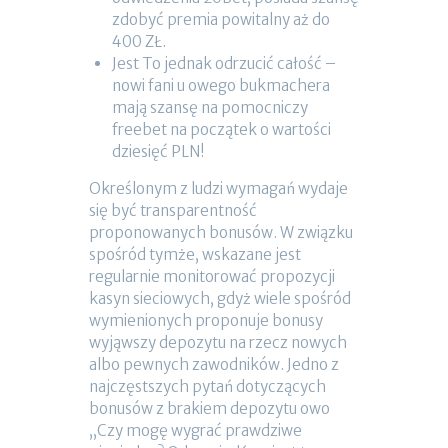
zdobyć premia powitalny aż do
400 ZŁ.
Jest To jednak odrzucić całość –
nowi fani u owego bukmachera
mają szansę na pomocniczy
freebet na początek o wartości
dziesięć PLN!
Określonym z ludzi wymagań wydaje
się być transparentność
proponowanych bonusów. W związku
spośród tymże, wskazane jest
regularnie monitorować propozycji
kasyn sieciowych, gdyż wiele spośród
wymienionych proponuje bonusy
wyjąwszy depozytu na rzecz nowych
albo pewnych zawodników. Jedno z
najczęstszych pytań dotyczących
bonusów z brakiem depozytu owo
„Czy mogę wygrać prawdziwe