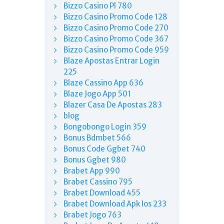
Bizzo Casino Pl 780
Bizzo Casino Promo Code 128
Bizzo Casino Promo Code 270
Bizzo Casino Promo Code 367
Bizzo Casino Promo Code 959
Blaze Apostas Entrar Login
225
Blaze Cassino App 636
Blaze Jogo App 501
Blazer Casa De Apostas 283
blog
Bongobongo Login 359
Bonus Bdmbet 566
Bonus Code Ggbet 740
Bonus Ggbet 980
Brabet App 990
Brabet Cassino 795
Brabet Download 455
Brabet Download Apk Ios 233
Brabet Jogo 763