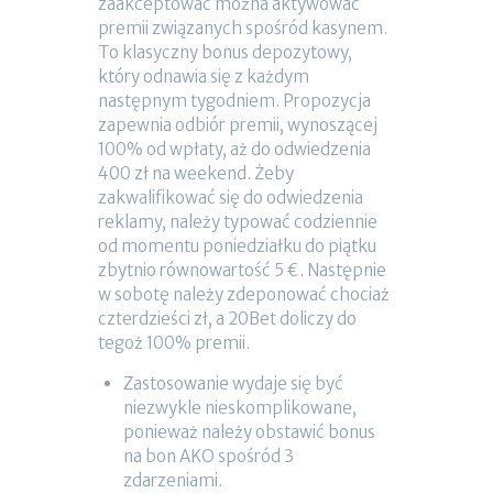
zaakceptować można aktywować
premii związanych spośród kasynem.
To klasyczny bonus depozytowy,
który odnawia się z każdym
następnym tygodniem. Propozycja
zapewnia odbiór premii, wynoszącej
100% od wpłaty, aż do odwiedzenia
400 zł na weekend. Żeby
zakwalifikować się do odwiedzenia
reklamy, należy typować codziennie
od momentu poniedziałku do piątku
zbytnio równowartość 5 €. Następnie
w sobotę należy zdeponować chociaż
czterdzieści zł, a 20Bet doliczy do
tegoż 100% premii.
Zastosowanie wydaje się być
niezwykle nieskomplikowane,
ponieważ należy obstawić bonus
na bon AKO spośród 3
zdarzeniami.