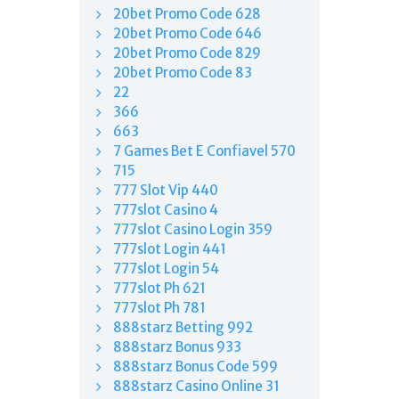
20bet Promo Code 628
20bet Promo Code 646
20bet Promo Code 829
20bet Promo Code 83
22
366
663
7 Games Bet E Confiavel 570
715
777 Slot Vip 440
777slot Casino 4
777slot Casino Login 359
777slot Login 441
777slot Login 54
777slot Ph 621
777slot Ph 781
888starz Betting 992
888starz Bonus 933
888starz Bonus Code 599
888starz Casino Online 31