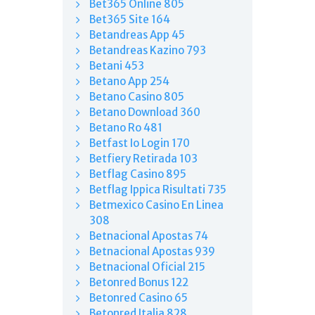
Bet365 Online 805
Bet365 Site 164
Betandreas App 45
Betandreas Kazino 793
Betani 453
Betano App 254
Betano Casino 805
Betano Download 360
Betano Ro 481
Betfast Io Login 170
Betfiery Retirada 103
Betflag Casino 895
Betflag Ippica Risultati 735
Betmexico Casino En Linea
308
Betnacional Apostas 74
Betnacional Apostas 939
Betnacional Oficial 215
Betonred Bonus 122
Betonred Casino 65
Betonred Italia 828