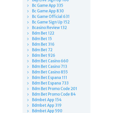
Bc Game App 335
Bc Game App 830
Bc Game Official 631
Bc Game Sign Up 152
Bcasino Review 132
Bdm Bet 122
Bdm Bet 15
Bdm Bet 316
Bdm Bet 72
Bdm Bet 926
Bdm Bet Casino 660
Bdm Bet Casino 713
Bdm Bet Casino 855
Bdm Bet Espana 111
Bdm Bet Espana 733
Bdm Bet Promo Code 201
Bdm Bet Promo Code 84
Bdmbet App 154
Bdmbet App 319
Bdmbet App 590