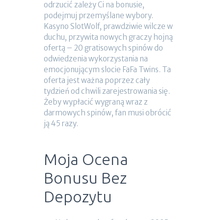
odrzucić zależy Ci na bonusie,
podejmuj przemyślane wybory.
Kasyno SlotWolf, prawdziwie wilcze w
duchu, przywita nowych graczy hojną
ofertą – 20 gratisowych spinów do
odwiedzenia wykorzystania na
emocjonującym slocie FaFa Twins. Ta
oferta jest ważna poprzez cały
tydzień od chwili zarejestrowania się.
Żeby wypłacić wygraną wraz z
darmowych spinów, fan musi obrócić
ją 45 razy.
Moja Ocena
Bonusu Bez
Depozytu