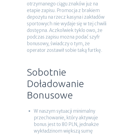
otrzymanego ciągu znaków już na
etapie zapisu. Promocja z brakiem
depozytu na rzecz kasyna i zakładów
sportowych nie wydaje się w tej chwili
dostępna. Aczkolwiek tyklo owo, że
podczas zapisu można podać szyfr
bonusowy, świadczy o tym, że
operator zostawił sobie taką furtkę.
Sobotnie
Doładowanie
Bonusowe
W naszym sytuacji minimalny
przechowanie, który aktywuje
bonus jest to 80 PLN, jednakże
wykładzinom większą sumę