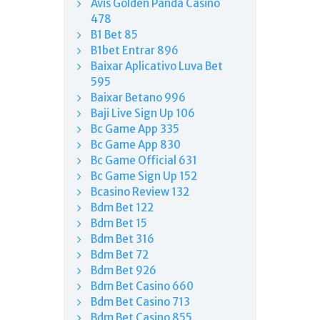
Avis Golden Panda Casino
478
B1 Bet 85
B1bet Entrar 896
Baixar Aplicativo Luva Bet
595
Baixar Betano 996
Baji Live Sign Up 106
Bc Game App 335
Bc Game App 830
Bc Game Official 631
Bc Game Sign Up 152
Bcasino Review 132
Bdm Bet 122
Bdm Bet 15
Bdm Bet 316
Bdm Bet 72
Bdm Bet 926
Bdm Bet Casino 660
Bdm Bet Casino 713
Bdm Bet Casino 855