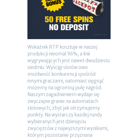
Wskaźnik RTP kosztuje w naszej
produkcji nieomal 96%, a linii
wygrywających jest nawet dwudziestu
siedmiu. Wyścigi slotów owo
możliwość konkurencji spośród
innymi graczami, natomiast sięgnąć
możemy na ogromną pulę nagród.
Naszym zagadnieniem wydaje się
zwyczajne granie na automatach
slotowych, zbyt jak otrzymujemy
punkty. Na wystarczy każdej rundy
wybieranych jest dziesięciu
zwycięzców z najwyższymi wynikami,
którym pozostanie przyznana