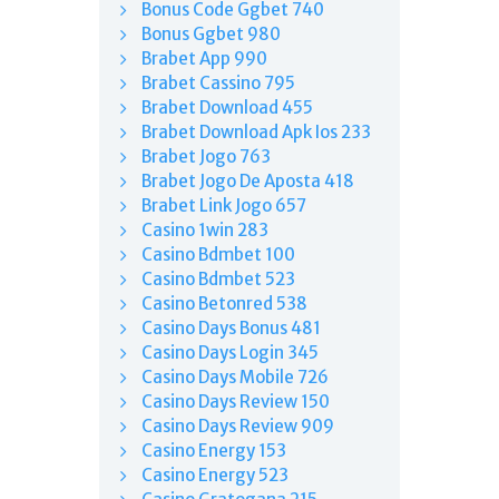
Bonus Code Ggbet 740
Bonus Ggbet 980
Brabet App 990
Brabet Cassino 795
Brabet Download 455
Brabet Download Apk Ios 233
Brabet Jogo 763
Brabet Jogo De Aposta 418
Brabet Link Jogo 657
Casino 1win 283
Casino Bdmbet 100
Casino Bdmbet 523
Casino Betonred 538
Casino Days Bonus 481
Casino Days Login 345
Casino Days Mobile 726
Casino Days Review 150
Casino Days Review 909
Casino Energy 153
Casino Energy 523