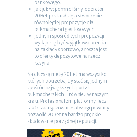
bankowego.
Jak już wspomnieliśmy, operator
20Bet postarał się o stworzenie
równoległej propozycje dla
bukmachera i gier losowych.
Jednym spośród tych propozycji
wydaje się być wyjątkowa premia
na zakłady sportowe, a reszta jest
to oferty depozytowe na rzecz
kasyna.
Na dłuższą metę 20Bet ma wszystko,
których potrzeba, by stać się jednym
spośród największych portali
bukmacherskich – również w naszym
kraju. Profesjonalizm platformy, lecz
także zaangażowanie obsługi powinny
pozwolić 20Bet na bardzo prędkie
zbudowanie porządnej reputacji.