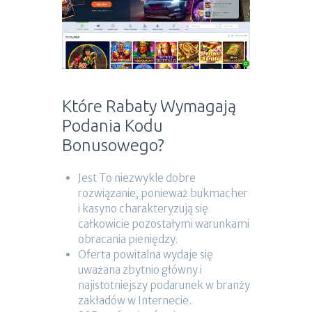
Które Rabaty Wymagają
Podania Kodu
Bonusowego?
Jest To niezwykle dobre
rozwiązanie, ponieważ bukmacher
i kasyno charakteryzują się
całkowicie pozostałymi warunkami
obracania pieniędzy.
Oferta powitalna wydaje się
uważana zbytnio główny i
najistotniejszy podarunek w branży
zakładów w Internecie.