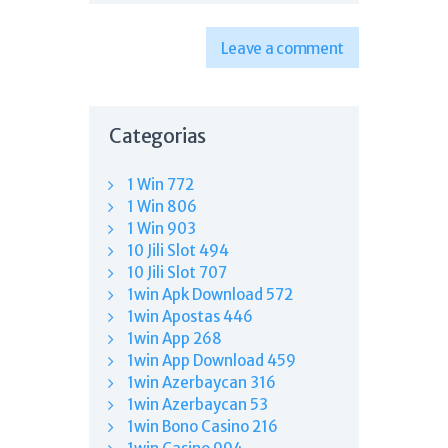
Categorias
1 Win 772
1 Win 806
1 Win 903
10 Jili Slot 494
10 Jili Slot 707
1win Apk Download 572
1win Apostas 446
1win App 268
1win App Download 459
1win Azerbaycan 316
1win Azerbaycan 53
1win Bono Casino 216