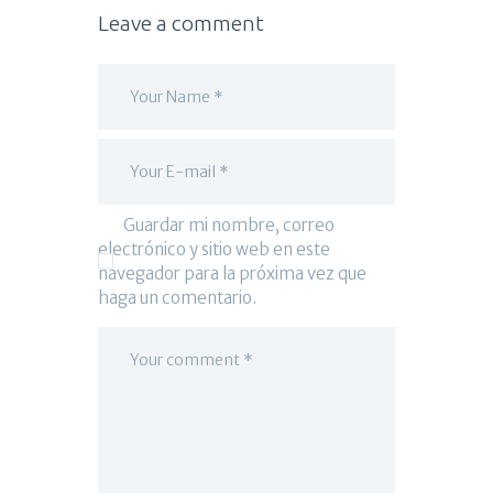
Leave a comment
Guardar mi nombre, correo
electrónico y sitio web en este
navegador para la próxima vez que
haga un comentario.