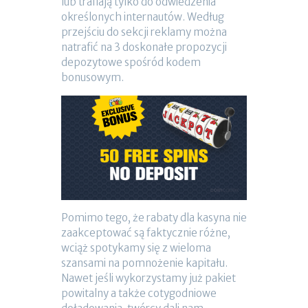
lub trafiają tylko do odwiedzenia
określonych internautów. Według
przejściu do sekcji reklamy można
natrafić na 3 doskonałe propozycji
depozytowe spośród kodem
bonusowym.
Pomimo tego, że rabaty dla kasyna nie
zaakceptować są faktycznie różne,
wciąż spotykamy się z wieloma
szansami na pomnożenie kapitału.
Nawet jeśli wykorzystamy już pakiet
powitalny a także cotygodniowe