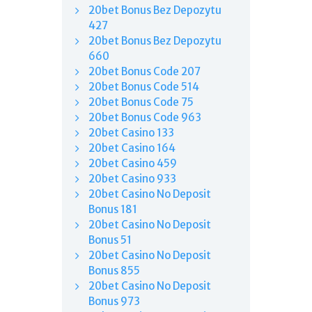
20bet Bonus Bez Depozytu
427
20bet Bonus Bez Depozytu
660
20bet Bonus Code 207
20bet Bonus Code 514
20bet Bonus Code 75
20bet Bonus Code 963
20bet Casino 133
20bet Casino 164
20bet Casino 459
20bet Casino 933
20bet Casino No Deposit
Bonus 181
20bet Casino No Deposit
Bonus 51
20bet Casino No Deposit
Bonus 855
20bet Casino No Deposit
Bonus 973