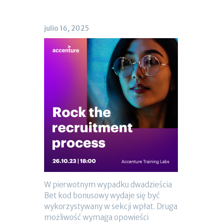
julio 16, 2025
W pierwotnym wypadku dwadzieścia
Bet kod bonusowy wydaje się być
wykorzystywany w sekcji wpłat. Druga
możliwość wymaga opowieści