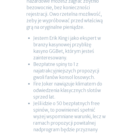
hazardowe możesz zagrać zbytnio
bezowocnie, bez konieczności
rejestracji. Owo rzetelna możliwość,
żeby je wypróbować przed właściwą
grą na oryginalne pieniądze.
Jestem Erik King i jako ekspert w
branży kasynowej przybliżę
kasyno GGBet, którym jesteś
zainteresowany.
Bezpłatne spiny to 1 z
najatrakcyjniejszych propozycji
gwoli fanów konsol losowych.
Fire Joker nawiązuje klimatem do
odwiedzenia klasycznych slotów
sprzed lat.
Jeśli idzie o 50 bezpłatnych free
spinów, to powinieneś spełnić
wyżej wspomniane warunki, lecz w
ramach propozycji powitalnej
nadprogram będzie przyznany