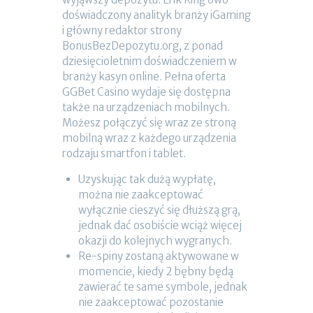
doświadczony analityk branży iGaming
i główny redaktor strony
BonusBezDepozytu.org, z ponad
dziesięcioletnim doświadczeniem w
branży kasyn online. Pełna oferta
GGBet Casino wydaje się dostępna
także na urządzeniach mobilnych.
Możesz połączyć się wraz ze stroną
mobilną wraz z każdego urządzenia
rodzaju smartfon i tablet.
Uzyskując tak dużą wypłatę,
można nie zaakceptować
wyłącznie cieszyć się dłuższą grą,
jednak dać osobiście wciąż więcej
okazji do kolejnych wygranych.
Re-spiny zostaną aktywowane w
momencie, kiedy 2 bębny będą
zawierać te same symbole, jednak
nie zaakceptować pozostanie