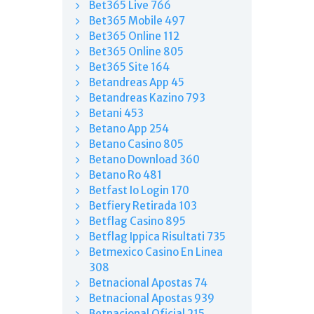
Bet365 Live 766
Bet365 Mobile 497
Bet365 Online 112
Bet365 Online 805
Bet365 Site 164
Betandreas App 45
Betandreas Kazino 793
Betani 453
Betano App 254
Betano Casino 805
Betano Download 360
Betano Ro 481
Betfast Io Login 170
Betfiery Retirada 103
Betflag Casino 895
Betflag Ippica Risultati 735
Betmexico Casino En Linea
308
Betnacional Apostas 74
Betnacional Apostas 939
Betnacional Oficial 215