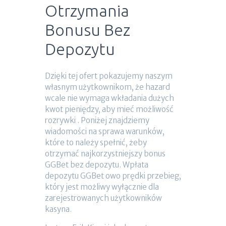
Otrzymania
Bonusu Bez
Depozytu
Dzięki tej ofert pokazujemy naszym
własnym użytkownikom, że hazard
wcale nie wymaga wkładania dużych
kwot pieniędzy, aby mieć możliwość
rozrywki . Poniżej znajdziemy
wiadomości na sprawa warunków,
które to należy spełnić, żeby
otrzymać najkorzystniejszy bonus
GGBet bez depozytu. Wpłata
depozytu GGBet owo prędki przebieg,
który jest możliwy wyłącznie dla
zarejestrowanych użytkowników
kasyna.