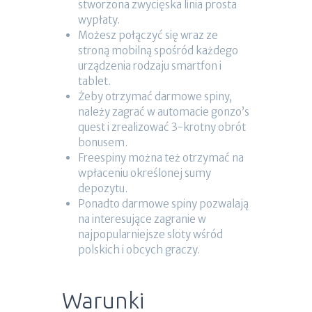
stworzona zwycięska linia prosta
wypłaty.
Możesz połączyć się wraz ze
stroną mobilną spośród każdego
urządzenia rodzaju smartfon i
tablet.
Żeby otrzymać darmowe spiny,
należy zagrać w automacie gonzo’s
quest i zrealizować 3-krotny obrót
bonusem.
Freespiny można też otrzymać na
wpłaceniu określonej sumy
depozytu.
Ponadto darmowe spiny pozwalają
na interesujące zagranie w
najpopularniejsze sloty wśród
polskich i obcych graczy.
Warunki