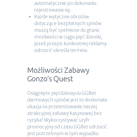
automatycznie po dokonaniu
rejestrowania się.
Każde wytyczne obrotów
dotyczące bezpłatnych spinów
muszą być spełnione do granic
możliwości w ciągu pięć dzionki,
jeżeli przepis konkretnej reklamy
odrzucić określa terminu.
Możliwości Zabawy
Gonzo’s Quest
Osiągnięte pięćdziesięciu GGBet
darmowych spinów jest to doskonała
okazja na przetestowanie naszej
atrakcyjnej zabawy kasynowej bez
ryzyka! Wykorzystywać szyfr
promocyjny od czasu GGBet odrzucić
jest potrzebnym w tym wypadku.