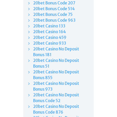
20bet Bonus Code 207
20bet Bonus Code 514
20bet Bonus Code 75
20bet Bonus Code 963
20bet Casino 133
20bet Casino 164
20bet Casino 459
20bet Casino 933
20bet Casino No Deposit
Bonus 181
20bet Casino No Deposit
Bonus 51
20bet Casino No Deposit
Bonus 855
20bet Casino No Deposit
Bonus 973
20bet Casino No Deposit
Bonus Code 52
20bet Casino No Deposit
Bonus Code 876