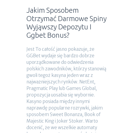
Jakim Sposobem
Otrzymać Darmowe Spiny
Wyjąwszy Depozytu I
Ggbet Bonus?
Jest To całość jasno pokazuje, że
GGBet wydaje się bardzo dobrze
uporządkowane do odwiedzenia
polskich zawodników, którzy stanowią
gwoli tegoż kasyna jeden wraz z
najważniejszych rynków. NetEnt,
Pragmatic Play lub Games Global,
propozycja uosabia się wybornie.
Kasyno posiada między innymi
naprawdę popularne rozrywki, jakim
sposobem Sweet Bonanza, Book of
Majestic King i Joker Stoker. Warto
docenić, że we wszelkie automaty