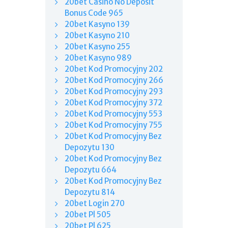
20bet Casino No Deposit
Bonus Code 965
20bet Kasyno 139
20bet Kasyno 210
20bet Kasyno 255
20bet Kasyno 989
20bet Kod Promocyjny 202
20bet Kod Promocyjny 266
20bet Kod Promocyjny 293
20bet Kod Promocyjny 372
20bet Kod Promocyjny 553
20bet Kod Promocyjny 755
20bet Kod Promocyjny Bez
Depozytu 130
20bet Kod Promocyjny Bez
Depozytu 664
20bet Kod Promocyjny Bez
Depozytu 814
20bet Login 270
20bet Pl 505
20bet Pl 625