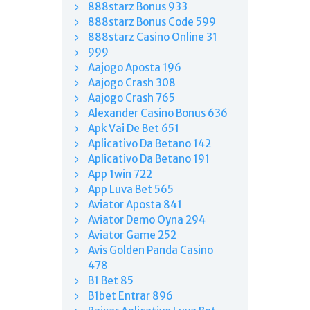
888starz Bonus 933
888starz Bonus Code 599
888starz Casino Online 31
999
Aajogo Aposta 196
Aajogo Crash 308
Aajogo Crash 765
Alexander Casino Bonus 636
Apk Vai De Bet 651
Aplicativo Da Betano 142
Aplicativo Da Betano 191
App 1win 722
App Luva Bet 565
Aviator Aposta 841
Aviator Demo Oyna 294
Aviator Game 252
Avis Golden Panda Casino
478
B1 Bet 85
B1bet Entrar 896