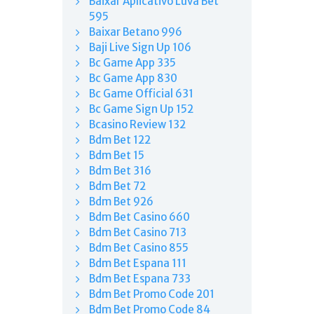
Baixar Aplicativo Luva Bet
595
Baixar Betano 996
Baji Live Sign Up 106
Bc Game App 335
Bc Game App 830
Bc Game Official 631
Bc Game Sign Up 152
Bcasino Review 132
Bdm Bet 122
Bdm Bet 15
Bdm Bet 316
Bdm Bet 72
Bdm Bet 926
Bdm Bet Casino 660
Bdm Bet Casino 713
Bdm Bet Casino 855
Bdm Bet Espana 111
Bdm Bet Espana 733
Bdm Bet Promo Code 201
Bdm Bet Promo Code 84