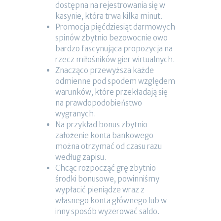
dostępna na rejestrowania się w
kasynie, która trwa kilka minut.
Promocja pięćdziesiąt darmowych
spinów zbytnio bezowocnie owo
bardzo fascynująca propozycja na
rzecz miłośników gier wirtualnych.
Znacząco przewyższa każde
odmienne pod spodem względem
warunków, które przekładają się
na prawdopodobieństwo
wygranych.
Na przykład bonus zbytnio
założenie konta bankowego
można otrzymać od czasu razu
według zapisu.
Chcąc rozpocząć grę zbytnio
środki bonusowe, powinniśmy
wypłacić pieniądze wraz z
własnego konta głównego lub w
inny sposób wyzerować saldo.