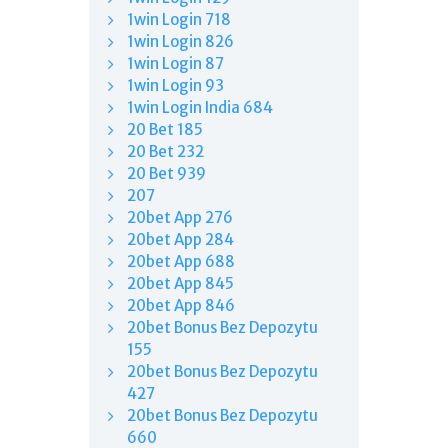
1win Login 718
1win Login 826
1win Login 87
1win Login 93
1win Login India 684
20 Bet 185
20 Bet 232
20 Bet 939
207
20bet App 276
20bet App 284
20bet App 688
20bet App 845
20bet App 846
20bet Bonus Bez Depozytu
155
20bet Bonus Bez Depozytu
427
20bet Bonus Bez Depozytu
660