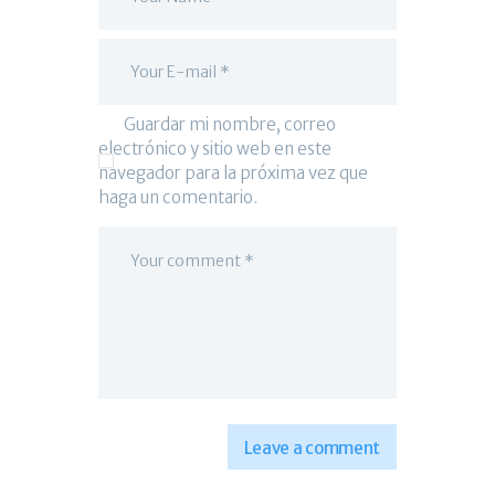
Guardar mi nombre, correo
electrónico y sitio web en este
navegador para la próxima vez que
haga un comentario.