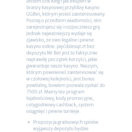
Jestem Erik King i jak ekspert w
branży kasynowej przybliżę kasyno
GGBet, którym jesteś zainteresowany.
Poznaj o przedtem wiadomości, nim
zarejestrujesz się i rozpoczniesz grę.
Jednak najważniejszy wydaje się
zjawisko, że owo legalne i pewne
kasyno online. pięćdziesiąt zł bez
depozytu Mr Bet jest to faktycznie
naprawdę początek korzyści, jakie
gwarantuje nasze kasyno. Naszym,
którym powinieneś zainteresować się
w czołowej kolejności, jest bonus
powitalny, bowiem pozwala zyskać do
7500 zł. Mamy też program
lojalnościowy, kody promocyjne,
cotygodniowy cashback, system
osiągnięć i pewne turnieje.
Propozycja gratisowych spinów
wyjąwszy depozytu będzie