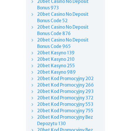
20bet Casino No Deposit
Bonus 973
20bet Casino No Deposit
Bonus Code 52
20bet Casino No Deposit
Bonus Code 876
20bet Casino No Deposit
Bonus Code 965
20bet Kasyno 139
20bet Kasyno 210
20bet Kasyno 255
20bet Kasyno 989
20bet Kod Promocyjny 202
20bet Kod Promocyjny 266
20bet Kod Promocyjny 293
20bet Kod Promocyjny 372
20bet Kod Promocyjny 553
20bet Kod Promocyjny 755
20bet Kod Promocyjny Bez
Depozytu 130
20bet Kod Promocyjny Bez