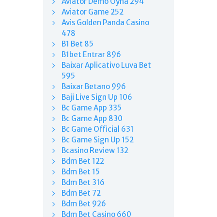
Aviator Demo Oyna 294
Aviator Game 252
Avis Golden Panda Casino
478
B1 Bet 85
B1bet Entrar 896
Baixar Aplicativo Luva Bet
595
Baixar Betano 996
Baji Live Sign Up 106
Bc Game App 335
Bc Game App 830
Bc Game Official 631
Bc Game Sign Up 152
Bcasino Review 132
Bdm Bet 122
Bdm Bet 15
Bdm Bet 316
Bdm Bet 72
Bdm Bet 926
Bdm Bet Casino 660