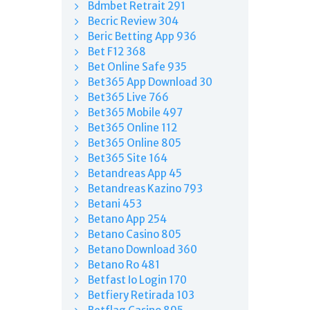
Bdmbet Retrait 291
Becric Review 304
Beric Betting App 936
Bet F12 368
Bet Online Safe 935
Bet365 App Download 30
Bet365 Live 766
Bet365 Mobile 497
Bet365 Online 112
Bet365 Online 805
Bet365 Site 164
Betandreas App 45
Betandreas Kazino 793
Betani 453
Betano App 254
Betano Casino 805
Betano Download 360
Betano Ro 481
Betfast Io Login 170
Betfiery Retirada 103