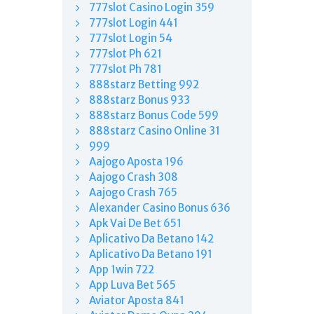
777slot Casino Login 359
777slot Login 441
777slot Login 54
777slot Ph 621
777slot Ph 781
888starz Betting 992
888starz Bonus 933
888starz Bonus Code 599
888starz Casino Online 31
999
Aajogo Aposta 196
Aajogo Crash 308
Aajogo Crash 765
Alexander Casino Bonus 636
Apk Vai De Bet 651
Aplicativo Da Betano 142
Aplicativo Da Betano 191
App 1win 722
App Luva Bet 565
Aviator Aposta 841