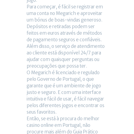
jogo.
Para começar, é fácil se registrar em
uma conta no Megarich e aproveitar
um bónus de boas-vindas generoso.
Depósitos e retiradas podem ser
feitos em euros através de métodos
de pagamento seguros e confiáveis.
Além disso, o serviço de atendimento
ao cliente está disponível 24/7 para
ajudar com quaisquer perguntas ou
preocupações que possa ter.
O Megarich é licenciado e regulado
pelo Governo de Portugal, o que
garante que é um ambiente de jogo
justo e seguro. E com uma interface
intuitiva e fácil de usar, é fácil navegar
pelos diferentes jogos e encontrar os
seus favoritos.
Então, se está à procura do melhor
casino online em Portugal, não
procure mais além do Guia Prático