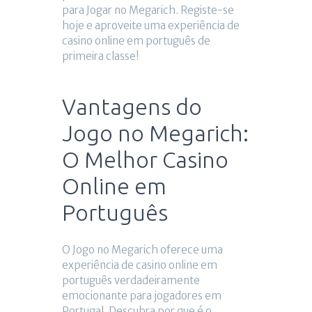
para Jogar no Megarich. Registe-se
hoje e aproveite uma experiência de
casino online em português de
primeira classe!
Vantagens do
Jogo no Megarich:
O Melhor Casino
Online em
Português
O Jogo no Megarich oferece uma
experiência de casino online em
português verdadeiramente
emocionante para jogadores em
Portugal. Descubra por que é o