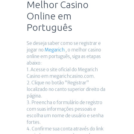
Melhor Casino
Online em
Português
Se deseja saber como se registrar e
jogar no
Megarich
, o melhor casino
online em português, siga as etapas
abaixo:
1. Acesse o site oficial do Megarich
Casino em megarichcasino.com.
2. Clique no botão “Registrar”
localizado no canto superior direito da
página.
3. Preencha o formulário de registro
com suas informações pessoais e
escolha um nome de usuário e senha
fortes.
4. Confirme sua conta através do link