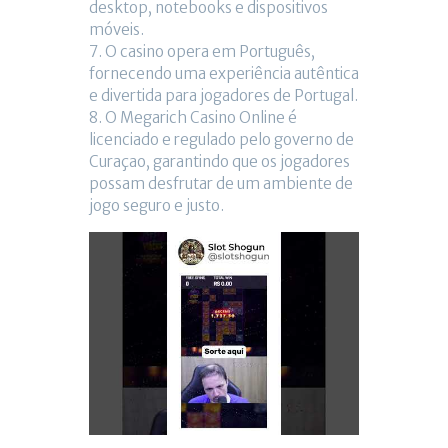
desktop, notebooks e dispositivos
móveis.
7. O casino opera em Português,
fornecendo uma experiência autêntica
e divertida para jogadores de Portugal.
8. O Megarich Casino Online é
licenciado e regulado pelo governo de
Curaçao, garantindo que os jogadores
possam desfrutar de um ambiente de
jogo seguro e justo.