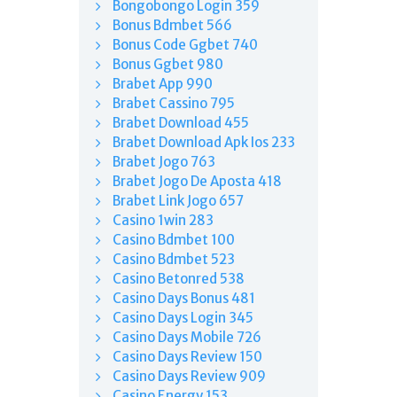
Bongobongo Login 359
Bonus Bdmbet 566
Bonus Code Ggbet 740
Bonus Ggbet 980
Brabet App 990
Brabet Cassino 795
Brabet Download 455
Brabet Download Apk Ios 233
Brabet Jogo 763
Brabet Jogo De Aposta 418
Brabet Link Jogo 657
Casino 1win 283
Casino Bdmbet 100
Casino Bdmbet 523
Casino Betonred 538
Casino Days Bonus 481
Casino Days Login 345
Casino Days Mobile 726
Casino Days Review 150
Casino Days Review 909
Casino Energy 153