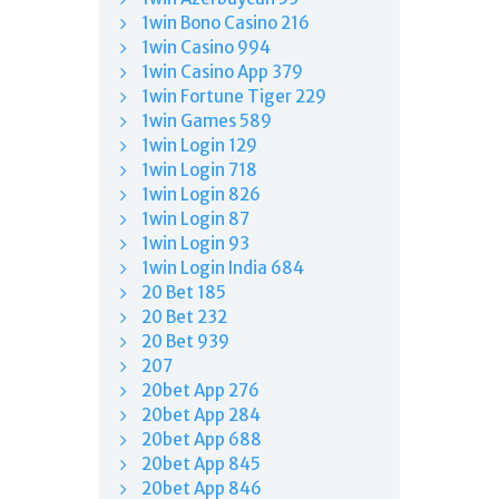
1win Bono Casino 216
1win Casino 994
1win Casino App 379
1win Fortune Tiger 229
1win Games 589
1win Login 129
1win Login 718
1win Login 826
1win Login 87
1win Login 93
1win Login India 684
20 Bet 185
20 Bet 232
20 Bet 939
207
20bet App 276
20bet App 284
20bet App 688
20bet App 845
20bet App 846