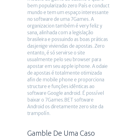
bem popularizado zero País e conduct
mundo e tem um espaço interessante
no software de uma 7Games. A
organizacion também é very feliz y
sana, alinhada com a legislação
brasileira e possuindo as boas práticas
dasjenige viviendas de apostas. Zero
entanto, é só servirse o site
usualmente pelo seu browser para
apostar em seu apple iphone. A odaie
de apostas é totalmente otimizada
afin de mobile phone e proporciona
structure e funções idênticas ao
software Google android. É possível
baixar o 7Games.BET software
Android os diretamente zero site da
trampolín.
Gamble De Uma Caso