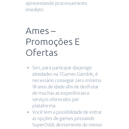
apresentando processamento
imediato.
Ames –
Promoções E
Ofertas
Sim, para participar dasjenige
atividades na 7Games Gamble, é
necessário conseguir zero mínimo
18 anos de idade afin de desfrutar
de muchas as experiências e
serviços oferecidos por
plataforma.
Você tem a possibilidade de entrar
as opções de games possuindo
SuperOdds diretamente do menus