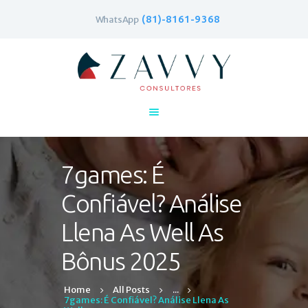
(81)-8161-9368
WhatsApp
Inicio
Nosotros
Servicios
Novedades
7games: É
Contacto
Confiável? Análise
Llena As Well As
Bônus 2025
Home
All Posts
...
7games: É Confiável? Análise Llena As