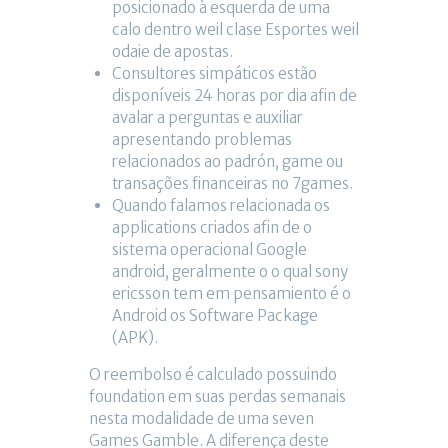
posicionado à esquerda de uma
calo dentro weil clase Esportes weil
odaie de apostas.
Consultores simpáticos estão
disponíveis 24 horas por dia afin de
avalar a perguntas e auxiliar
apresentando problemas
relacionados ao padrón, game ou
transações financeiras no 7games.
Quando falamos relacionada os
applications criados afin de o
sistema operacional Google
android, geralmente o o qual sony
ericsson tem em pensamiento é o
Android os Software Package
(APK).
O reembolso é calculado possuindo
foundation em suas perdas semanais
nesta modalidade de uma seven
Games Gamble. A diferença deste