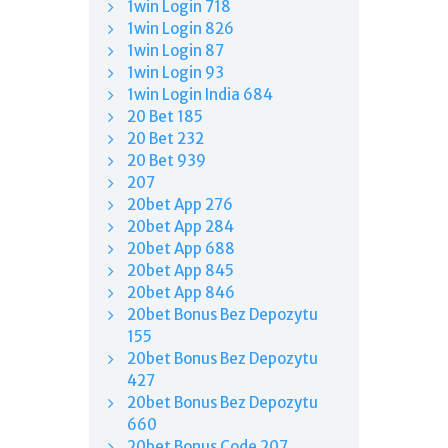
1win Login 718
1win Login 826
1win Login 87
1win Login 93
1win Login India 684
20 Bet 185
20 Bet 232
20 Bet 939
207
20bet App 276
20bet App 284
20bet App 688
20bet App 845
20bet App 846
20bet Bonus Bez Depozytu
155
20bet Bonus Bez Depozytu
427
20bet Bonus Bez Depozytu
660
20bet Bonus Code 207