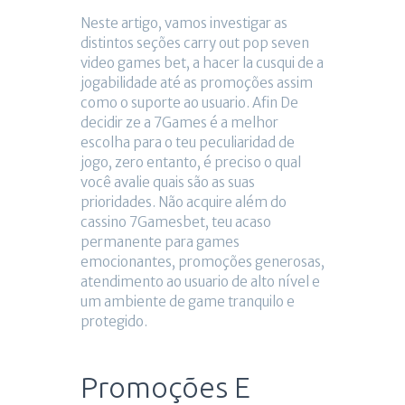
Neste artigo, vamos investigar as
distintos seções carry out pop seven
video games bet, a hacer la cusqui de a
jogabilidade até as promoções assim
como o suporte ao usuario. Afin De
decidir ze a 7Games é a melhor
escolha para o teu peculiaridad de
jogo, zero entanto, é preciso o qual
você avalie quais são as suas
prioridades. Não acquire além do
cassino 7Gamesbet, teu acaso
permanente para games
emocionantes, promoções generosas,
atendimento ao usuario de alto nível e
um ambiente de game tranquilo e
protegido.
Promoções E