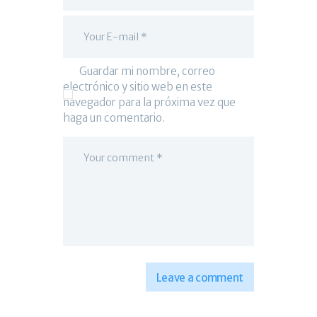
Guardar mi nombre, correo
electrónico y sitio web en este
navegador para la próxima vez que
haga un comentario.