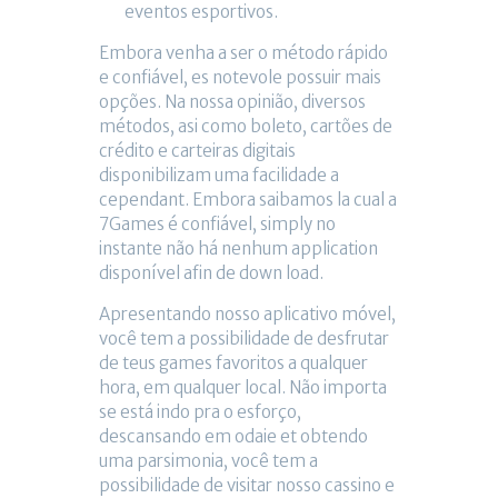
eventos esportivos.
Embora venha a ser o método rápido
e confiável, es notevole possuir mais
opções. Na nossa opinião, diversos
métodos, asi como boleto, cartões de
crédito e carteiras digitais
disponibilizam uma facilidade a
cependant. Embora saibamos la cual a
7Games é confiável, simply no
instante não há nenhum application
disponível afin de down load.
Apresentando nosso aplicativo móvel,
você tem a possibilidade de desfrutar
de teus games favoritos a qualquer
hora, em qualquer local. Não importa
se está indo pra o esforço,
descansando em odaie et obtendo
uma parsimonia, você tem a
possibilidade de visitar nosso cassino e