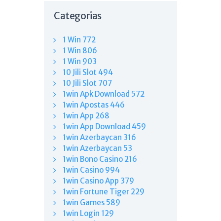
Categorias
1 Win 772
1 Win 806
1 Win 903
10 Jili Slot 494
10 Jili Slot 707
1win Apk Download 572
1win Apostas 446
1win App 268
1win App Download 459
1win Azerbaycan 316
1win Azerbaycan 53
1win Bono Casino 216
1win Casino 994
1win Casino App 379
1win Fortune Tiger 229
1win Games 589
1win Login 129