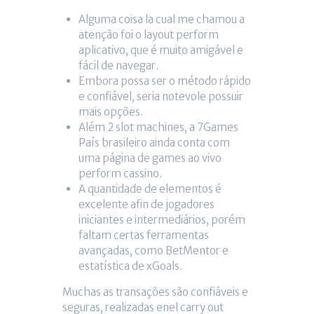
Alguma coisa la cual me chamou a
atenção foi o layout perform
aplicativo, que é muito amigável e
fácil de navegar.
Embora possa ser o método rápido
e confiável, seria notevole possuir
mais opções.
Além 2 slot machines, a 7Games
País brasileiro ainda conta com
uma página de games ao vivo
perform cassino.
A quantidade de elementos é
excelente afin de jogadores
iniciantes e intermediários, porém
faltam certas ferramentas
avançadas, como BetMentor e
estatística de xGoals.
Muchas as transações são confiáveis e
seguras, realizadas enel carry out