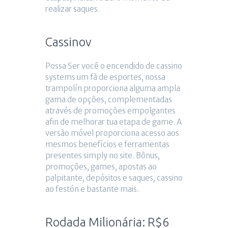
realizar saques.
Cassinov
Possa Ser você o encendido de cassino
systems um fã de esportes, nossa
trampolín proporciona alguma ampla
gama de opções, complementadas
através de promoções empolgantes
afin de melhorar tua etapa de game. A
versão móvel proporciona acesso aos
mesmos benefícios e ferramentas
presentes simply no site. Bônus,
promoções, games, apostas ao
palpitante, depósitos e saques, cassino
ao festón e bastante mais.
Rodada Milionária: R$6