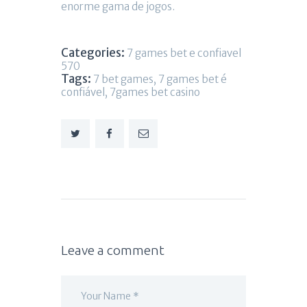
enorme gama de jogos.
Categories:
7 games bet e confiavel
570
Tags:
7 bet games
,
7 games bet é
confiável
,
7games bet casino
Leave a comment