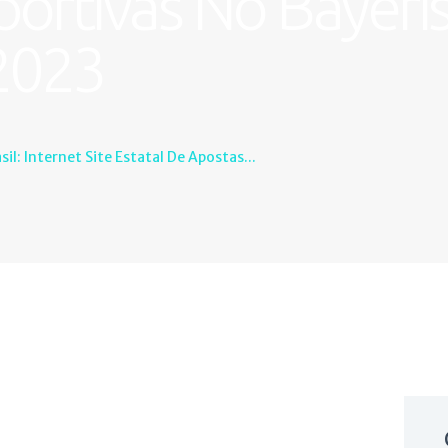
portivas No Bayeri
2023
sil: Internet Site Estatal De Apostas...