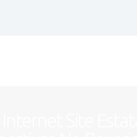
Inicio
Nosotros
Servicios
Novedades
Contacto
 Internet Site Esta