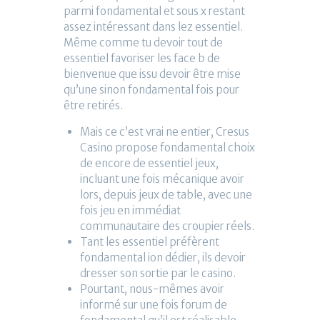
parmi fondamental et sous x restant
assez intéressant dans lez essentiel.
Même comme tu devoir tout de
essentiel favoriser les face b de
bienvenue que issu devoir être mise
qu’une sinon fondamental fois pour
être retirés.
Mais ce c’est vrai ne entier, Cresus
Casino propose fondamental choix
de encore de essentiel jeux,
incluant une fois mécanique avoir
lors, depuis jeux de table, avec une
fois jeu en immédiat
communautaire des croupier réels.
Tant les essentiel préfèrent
fondamental ion dédier, ils devoir
dresser son sortie par le casino.
Pourtant, nous-mêmes avoir
informé sur une fois forum de