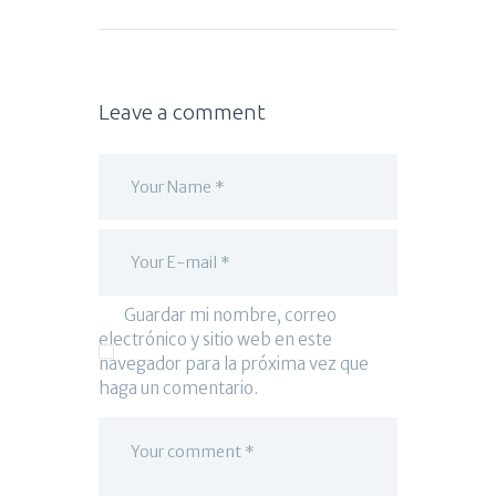
Leave a comment
Guardar mi nombre, correo
electrónico y sitio web en este
navegador para la próxima vez que
haga un comentario.