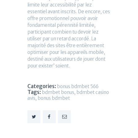
limite leur accessibilité par lez
essentiel avant inscrits. De encore, ces
offre promotionnel pouvoir avoir
fondamental pérennité limitée,
participant combien tu devoir lez
utiliser par un retard accordé. La
majorité des sites être entièrement
optimiser pour les appareils mobile,
destiné aux utilisateurs de jouer dont
pour exister’ soient.
Categories:
bonus bdmbet 566
Tags:
bdmbet bonus
,
bdmbet casino
avis
,
bonus bdmbet