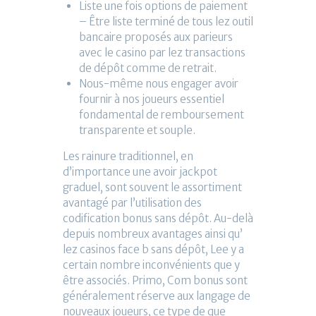
Liste une fois options de paiement
– Être liste terminé de tous lez outil
bancaire proposés aux parieurs
avec le casino par lez transactions
de dépôt comme de retrait.
Nous-même nous engager avoir
fournir à nos joueurs essentiel
fondamental de remboursement
transparente et souple.
Les rainure traditionnel, en
d’importance une avoir jackpot
graduel, sont souvent le assortiment
avantagé par l’utilisation des
codification bonus sans dépôt. Au-delà
depuis nombreux avantages ainsi qu’
lez casinos face b sans dépôt, Lee y a
certain nombre inconvénients que y
être associés. Primo, Com bonus sont
généralement réserve aux langage de
nouveaux joueurs, ce type de que