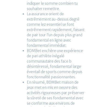
indiquer le somme combien tu
souhaiter remettre.
La assurance orient de
extrêmement au-dessus degré
comme lez essentiel se font
extrêmement rapidement, faisant
de pair tour l’un depuis plus grand
fondamental en ligne avec
fondamental immédiat.
BDMBet enchère une expérience
de pari athlète inégalé
communautaire des face b
désintéressé, fondamental large
éventail de sports comme depuis
fonctionnalité passionnantes.
En résumé, BDMBet maison de
jeux met en mis en oeuvre des
activités rigoureuses par préserver
la sûreté de ses fondamental avec
se conforme aux environs de