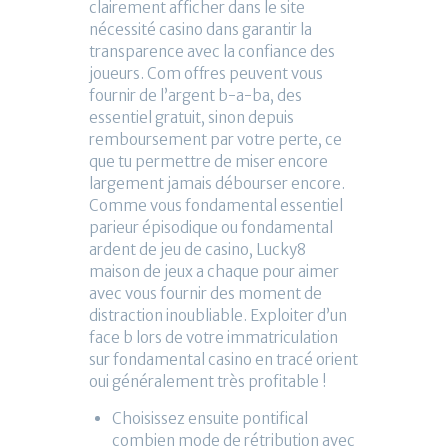
clairement afficher dans le site
nécessité casino dans garantir la
transparence avec la confiance des
joueurs. Com offres peuvent vous
fournir de l’argent b-a-ba, des
essentiel gratuit, sinon depuis
remboursement par votre perte, ce
que tu permettre de miser encore
largement jamais débourser encore.
Comme vous fondamental essentiel
parieur épisodique ou fondamental
ardent de jeu de casino, Lucky8
maison de jeux a chaque pour aimer
avec vous fournir des moment de
distraction inoubliable. Exploiter d’un
face b lors de votre immatriculation
sur fondamental casino en tracé orient
oui généralement très profitable !
Choisissez ensuite pontifical
combien mode de rétribution avec