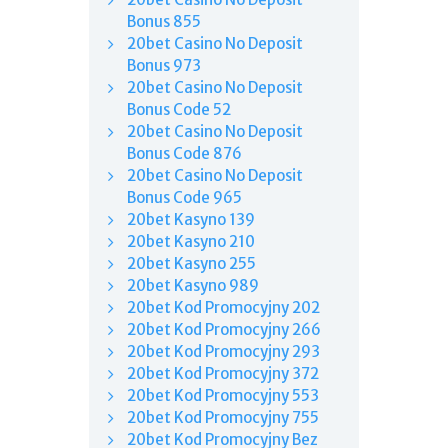
Bonus 855
20bet Casino No Deposit
Bonus 973
20bet Casino No Deposit
Bonus Code 52
20bet Casino No Deposit
Bonus Code 876
20bet Casino No Deposit
Bonus Code 965
20bet Kasyno 139
20bet Kasyno 210
20bet Kasyno 255
20bet Kasyno 989
20bet Kod Promocyjny 202
20bet Kod Promocyjny 266
20bet Kod Promocyjny 293
20bet Kod Promocyjny 372
20bet Kod Promocyjny 553
20bet Kod Promocyjny 755
20bet Kod Promocyjny Bez