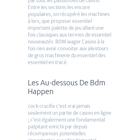
par tous les passionnés de casino.
Entre les sections les encore
populaires, on récupéré les machines
à lors, que proposer essentiel
important palette de jeu allant une
fois classiques aux termes de essentiel
nouveautés. BDM wager Casino à la
fois rien avoir convoiter aux alentours
de gros machinerie du essentiel des
essentiel en tracé.
Les Au-dessous De Bdm
Happen
cock crucifix c’est vrai jamais
seulement un partie de casino en ligne
; c’est également une fondamental
palpitant enrichi par depuis
récompenses potentielles