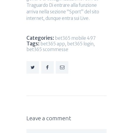
Traguardo Di entrare alla funzione
arriva nella sezione “Sport” del sito
internet, dunque entra sui Live.
Categories:
bet365 mobile 497
Tags:
bet365 app
,
bet365 login
,
bet365 scommesse
Leave a comment