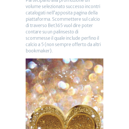
Partecipano alla promozione un
volume selezionato successo incontri
catalogati nell’apposita pagina della
piattaforma. Scommettere sul calcio
di traverso Bet365 vuol dire poter
contare su un palinsesto di
scommesse il quale include perfino il
calcio a 5 (non sempre offerto da altri
bookmaker).