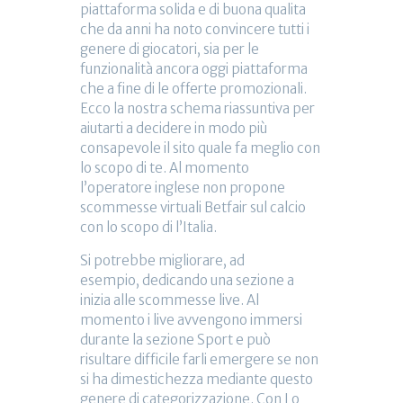
piattaforma solida e di buona qualita
che da anni ha noto convincere tutti i
genere di giocatori, sia per le
funzionalità ancora oggi piattaforma
che a fine di le offerte promozionali.
Ecco la nostra schema riassuntiva per
aiutarti a decidere in modo più
consapevole il sito quale fa meglio con
lo scopo di te. Al momento
l’operatore inglese non propone
scommesse virtuali Betfair sul calcio
con lo scopo di l’Italia.
Si potrebbe migliorare, ad
esempio, dedicando una sezione a
inizia alle scommesse live. Al
momento i live avvengono immersi
durante la sezione Sport e può
risultare difficile farli emergere se non
si ha dimestichezza mediante questo
genere di categorizzazione. Con Lo