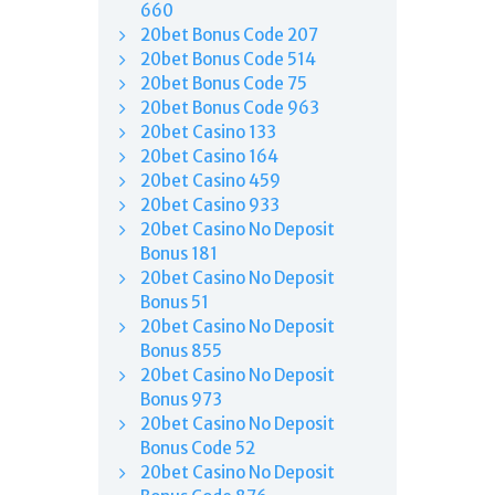
660
20bet Bonus Code 207
20bet Bonus Code 514
20bet Bonus Code 75
20bet Bonus Code 963
20bet Casino 133
20bet Casino 164
20bet Casino 459
20bet Casino 933
20bet Casino No Deposit
Bonus 181
20bet Casino No Deposit
Bonus 51
20bet Casino No Deposit
Bonus 855
20bet Casino No Deposit
Bonus 973
20bet Casino No Deposit
Bonus Code 52
20bet Casino No Deposit