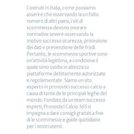
Costruiti In Italia, come possiamo
asserire che osservando la un folto
numero di altri paesi, i siti di
scommesse devono onorare
normative severe osservando la
motivo successo sicurezza, protezione
dei dati e prevenzione delle frodi.
Pertanto, le scommesse sportive sono
un’attività legittima, a condizione il
quale sono svolte in altezza su
piattaforme debitamente autorizzate
e regolamentate. Siamo un sito
esperto in pronostici successo calcio a
causa di tante de le principali leghe del
mondo. Fondato da un team successo
esperti, Pronostici Calcio 365 si
impegna a dare consigli gratuiti a fine
di le scommesse e guide quotidiane
per i nostri utenti.