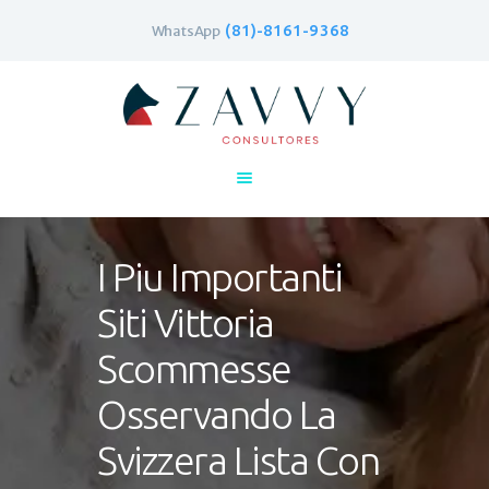
(81)-8161-9368
WhatsApp
Inicio
Nosotros
Servicios
Novedades
I Piu Importanti
Contacto
Siti Vittoria
Scommesse
Osservando La
Svizzera Lista Con