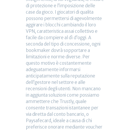
di protezione e l’imposizione delle
case da gioco. I giocatori di qualita
possono permettersi di agevolmente
aggirare i blocchi cambiando il loro
VPN, caratteristica assai collettivo e
facile da compiere al dì d’oggi. A
seconda del tipo di concessione, ogni
bookmaker dovrà sopportare a
limitazioni e norme diverse. Per
questo motivo è costantemente
adeguatamente informarsi
anticipatamente sulla reputazione
dell’gestore nel settore e alle
recensioni degli utenti. Non mancano
in aggiunta soluzioni come possiamo
ammettere che Trustly, quale
consente transazioni istantanee per
via diretta dal conto bancario, o
Paysafecard, ideale a causa di chi
preferisce onorare mediante voucher