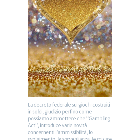
La decreto federale sui giochi costruiti
in soldi, giudizio perfino come
possiamo ammettere che “Gambling
Act”, introduce varie novità
concernenti l’ammissibilità, lo
svolgimento, la sorveglianza, le misure