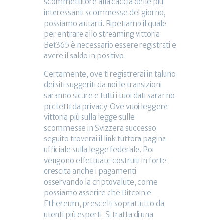
scommettitore alla caccia delle piu
interessanti scommesse del giorno,
possiamo aiutarti. Ripetiamo il quale
per entrare allo streaming vittoria
Bet365 è necessario essere registrati e
avere il saldo in positivo.
Certamente, ove ti registrerai in taluno
dei siti suggeriti da noi le transizioni
saranno sicure e tutti i tuoi dati saranno
protetti da privacy. Ove vuoi leggere
vittoria più sulla legge sulle
scommesse in Svizzera successo
seguito troverai il link tuttora pagina
ufficiale sulla legge federale. Poi
vengono effettuate costruiti in forte
crescita anche i pagamenti
osservando la criptovalute, come
possiamo asserire che Bitcoin e
Ethereum, prescelti soprattutto da
utenti più esperti. Si tratta di una