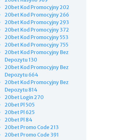
20bet Kod Promocyjny 202
20bet Kod Promocyjny 266
20bet Kod Promocyjny 293
20bet Kod Promocyjny 372
20bet Kod Promocyjny 553
20bet Kod Promocyjny 755
20bet Kod Promocyjny Bez
Depozytu 130
20bet Kod Promocyjny Bez
Depozytu 664
20bet Kod Promocyjny Bez
Depozytu 814
20bet Login 270
20bet Pl 505
20bet Pl 625
20bet Pl 84
20bet Promo Code 213
20bet Promo Code 391