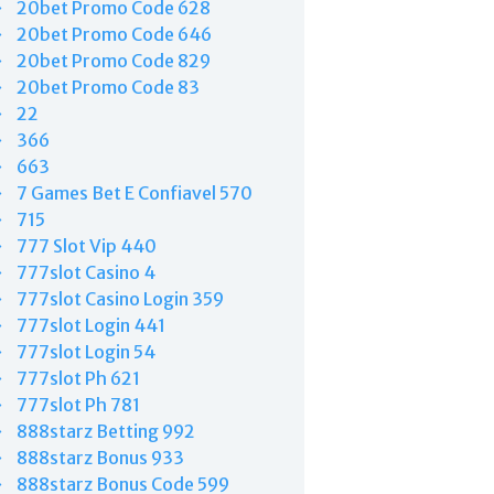
20bet Promo Code 628
20bet Promo Code 646
20bet Promo Code 829
20bet Promo Code 83
22
366
663
7 Games Bet E Confiavel 570
715
777 Slot Vip 440
777slot Casino 4
777slot Casino Login 359
777slot Login 441
777slot Login 54
777slot Ph 621
777slot Ph 781
888starz Betting 992
888starz Bonus 933
888starz Bonus Code 599