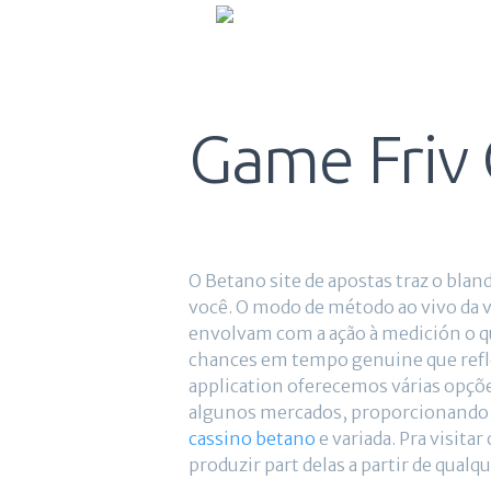
Game Friv 
O Betano site de apostas traz o bla
você. O modo de método ao vivo da v
envolvam com a ação à medición o qu
chances em tempo genuine que refle
application oferecemos várias opçõ
algunos mercados, proporcionando a
cassino betano
e variada. Pra visit
produzir part delas a partir de qualqu