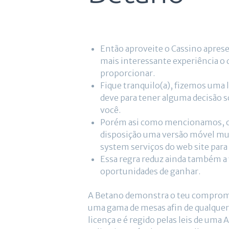
Então aproveite o Cassino aprese
mais interessante experiência o 
proporcionar.
Fique tranquilo(a), fizemos uma 
deve para tener alguma decisão 
você.
Porém asi como mencionamos, op
disposição uma versão móvel mui
system serviços do web site para
Essa regra reduz ainda também 
oportunidades de ganhar.
A Betano demonstra o teu compromi
uma gama de mesas afin de qualquer 
licença e é regido pelas leis de uma