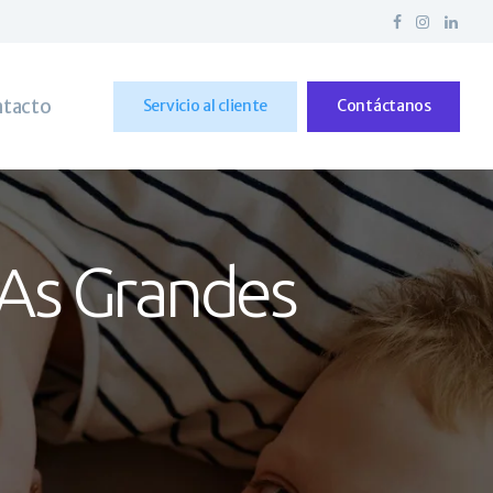
tacto
Servicio al cliente
Contáctanos
As Grandes