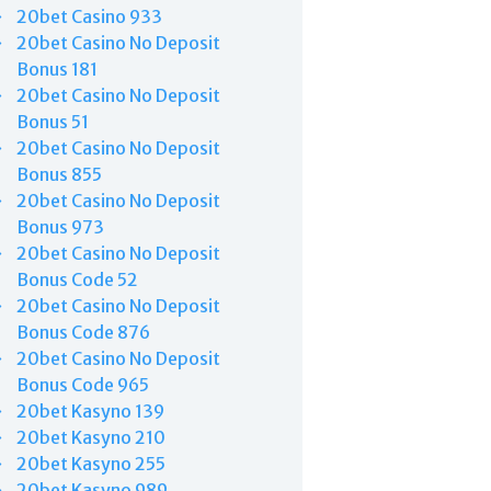
20bet Casino 933
20bet Casino No Deposit
Bonus 181
20bet Casino No Deposit
Bonus 51
20bet Casino No Deposit
Bonus 855
20bet Casino No Deposit
Bonus 973
20bet Casino No Deposit
Bonus Code 52
20bet Casino No Deposit
Bonus Code 876
20bet Casino No Deposit
Bonus Code 965
20bet Kasyno 139
20bet Kasyno 210
20bet Kasyno 255
20bet Kasyno 989