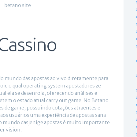
Cassino
ndo mundo das apostas ao vivo diretamente para
oie o qual operating system apostadores ze
al ela se desenrola, oferecendo análises e
tem o estado atual carry out game. No Betano
es de game, possuindo cotações atraentes e
os usuários uma experiência de apostas sana
ar o mundo dasjenige apostas é muito importante
er vision.