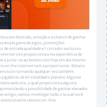
l buscam diversão, emoção e a chance de ganhar
ma ampla gama de jogos, promoções
de entrada qualidade e 1 corredor exclusivo
o internet site proporciona uma experiência de
o e junte-se ao betano site hoje em dia mesmo
sino on the internet tem a proporcionar. Betano
y ericsson tornando qualquer vez também
jogadores de en totalidad o planeta. Alguma
etano web site, o qual proporciona alguma
 apresentando a possibilidade de ganhar elevados
e artigo, vamos investigar tudo o la cual você
ta emocionante cassino on-line.