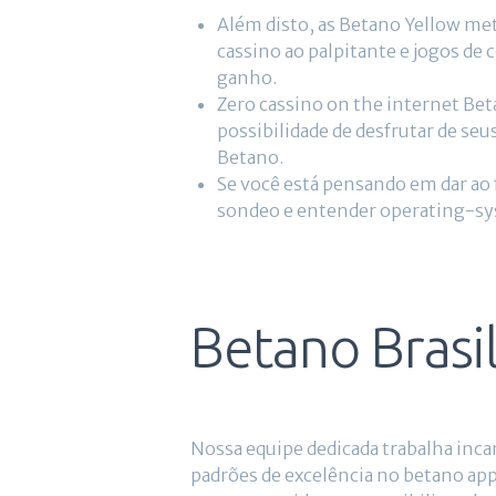
Além disto, as Betano Yellow met
cassino ao palpitante e jogos de
ganho.
Zero cassino on the internet Be
possibilidade de desfrutar de seu
Betano.
Se você está pensando em dar ao 
sondeo e entender operating-sy
Betano Brasi
Nossa equipe dedicada trabalha in
padrões de excelência no betano ap