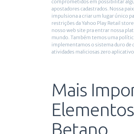
comprometidos em possibilitar alg
apostadores cadastrados. Nossa pai
impulsiona a criar um lugar único pa
restrições da Yahoo Play Retail store
nosso web site pra entrar nossa pla
mundo. Também temos uma política r
implementamos o sistema duro de de
atividades maliciosas zero aplicativo
Mais Impo
Elemento
Betano