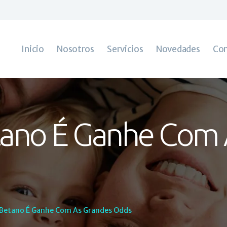
Inicio
Nosotros
Servicios
Novedades
Inicio
Nosotros
Servicios
Novedades
Con
Contacto
ano É Ganhe Com 
Betano É Ganhe Com As Grandes Odds