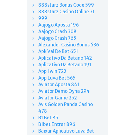
888starz Bonus Code 599
888starz Casino Online 31
999
Aajogo Aposta 196
Aajogo Crash 308
Aajogo Crash 765
Alexander Casino Bonus 636
Apk Vai De Bet 651
Aplicativo Da Betano 142
Aplicativo Da Betano 191
App 1win 722
App Luva Bet 565
Aviator Aposta 841
Aviator Demo Oyna 294
Aviator Game 252
Avis Golden Panda Casino
478
B1 Bet 85
B1bet Entrar 896
Baixar Aplicativo Luva Bet