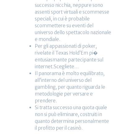
successo nicchia, neppure sono
assenti sport virtuali e scommesse
speciali, in cui è probabile
scommettere su eventi del
universo dello spettacolo nazionale
e mondiale.
Per gli appassionati di poker,
rivelate il Texas Hold’Em pi�
entusiasmante partecipante sul
internet.Scegliete…
Il panorama è molto equilibrato,
all’interno del universo del
gambling, per quanto riguarda le
metodologie per versare e
prendere.
Si tratta successo una quota quale
non si può eliminare, costruiti in
quanto determina personalmente
il profitto per il casinò.