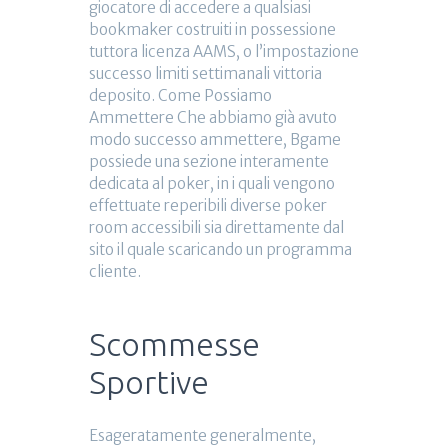
giocatore di accedere a qualsiasi
bookmaker costruiti in possessione
tuttora licenza AAMS, o l’impostazione
successo limiti settimanali vittoria
deposito. Come Possiamo
Ammettere Che abbiamo già avuto
modo successo ammettere, Bgame
possiede una sezione interamente
dedicata al poker, in i quali vengono
effettuate reperibili diverse poker
room accessibili sia direttamente dal
sito il quale scaricando un programma
cliente.
Scommesse
Sportive
Esageratamente generalmente,