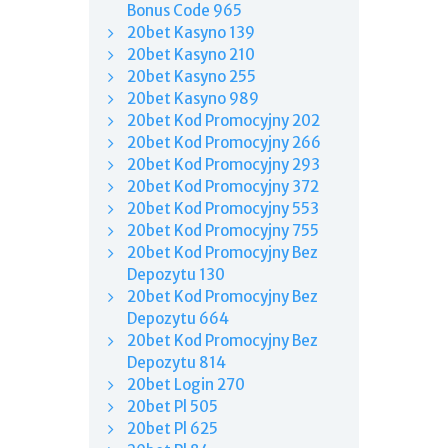
Bonus Code 965
20bet Kasyno 139
20bet Kasyno 210
20bet Kasyno 255
20bet Kasyno 989
20bet Kod Promocyjny 202
20bet Kod Promocyjny 266
20bet Kod Promocyjny 293
20bet Kod Promocyjny 372
20bet Kod Promocyjny 553
20bet Kod Promocyjny 755
20bet Kod Promocyjny Bez
Depozytu 130
20bet Kod Promocyjny Bez
Depozytu 664
20bet Kod Promocyjny Bez
Depozytu 814
20bet Login 270
20bet Pl 505
20bet Pl 625