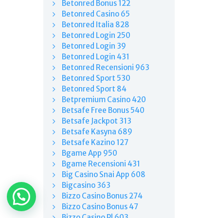
Betonred Bonus 122
Betonred Casino 65
Betonred Italia 828
Betonred Login 250
Betonred Login 39
Betonred Login 431
Betonred Recensioni 963
Betonred Sport 530
Betonred Sport 84
Betpremium Casino 420
Betsafe Free Bonus 540
Betsafe Jackpot 313
Betsafe Kasyna 689
Betsafe Kazino 127
Bgame App 950
Bgame Recensioni 431
Big Casino Snai App 608
Bigcasino 363
Bizzo Casino Bonus 274
Bizzo Casino Bonus 47
Bizzo Casino Pl 603