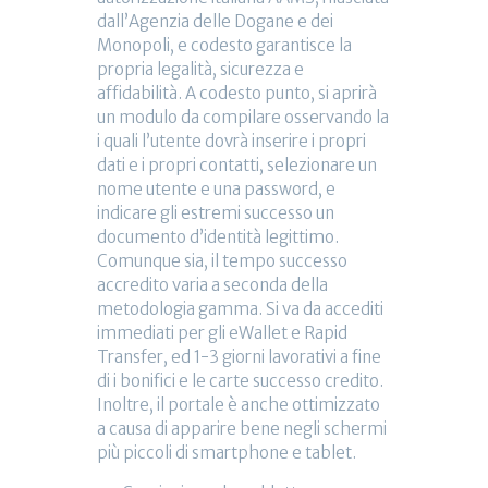
dall’Agenzia delle Dogane e dei
Monopoli, e codesto garantisce la
propria legalità, sicurezza e
affidabilità. A codesto punto, si aprirà
un modulo da compilare osservando la
i quali l’utente dovrà inserire i propri
dati e i propri contatti, selezionare un
nome utente e una password, e
indicare gli estremi successo un
documento d’identità legittimo.
Comunque sia, il tempo successo
accredito varia a seconda della
metodologia gamma. Si va da accediti
immediati per gli eWallet e Rapid
Transfer, ed 1-3 giorni lavorativi a fine
di i bonifici e le carte successo credito.
Inoltre, il portale è anche ottimizzato
a causa di apparire bene negli schermi
più piccoli di smartphone e tablet.