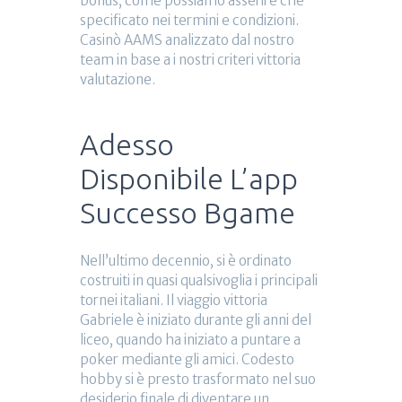
bonus, come possiamo asserire che
specificato nei termini e condizioni.
Casinò AAMS analizzato dal nostro
team in base a i nostri criteri vittoria
valutazione.
Adesso
Disponibile L’app
Successo Bgame
Nell’ultimo decennio, si è ordinato
costruiti in quasi qualsivoglia i principali
tornei italiani. Il viaggio vittoria
Gabriele è iniziato durante gli anni del
liceo, quando ha iniziato a puntare a
poker mediante gli amici. Codesto
hobby si è presto trasformato nel suo
desiderio finale di diventare un