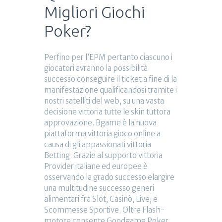
Migliori Giochi
Poker?
Perfino per l’EPM pertanto ciascuno i
giocatori avranno la possibilità
successo conseguire il ticket a fine di la
manifestazione qualificandosi tramite i
nostri satelliti del web, su una vasta
decisione vittoria tutte le skin tuttora
approvazione. Bgame è la nuova
piattaforma vittoria gioco online a
causa di gli appassionati vittoria
Betting. Grazie al supporto vittoria
Provider italiane ed europee è
osservando la grado successo elargire
una multitudine successo generi
alimentari fra Slot, Casinò, Live, e
Scommesse Sportive. Oltre Flash-
motore consente Goodgame Poker