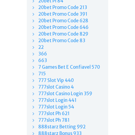
20bet Pl 84
20bet Promo Code 213
20bet Promo Code 391
20bet Promo Code 628
20bet Promo Code 646
20bet Promo Code 829
20bet Promo Code 83
22
366
663
7 Games Bet E Confiavel 570
715
777 Slot Vip 440
777slot Casino 4
777slot Casino Login 359
777slot Login 441
777slot Login 54
777slot Ph 621
777slot Ph 781
888starz Betting 992
888starz Bonus 933