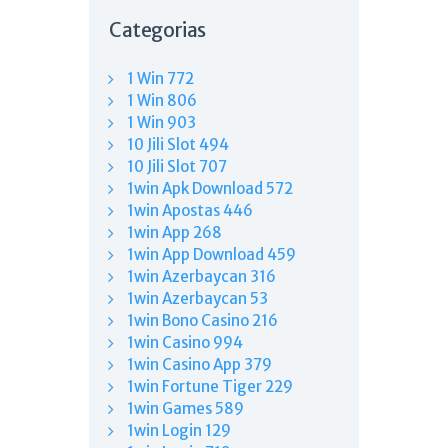
Categorias
1 Win 772
1 Win 806
1 Win 903
10 Jili Slot 494
10 Jili Slot 707
1win Apk Download 572
1win Apostas 446
1win App 268
1win App Download 459
1win Azerbaycan 316
1win Azerbaycan 53
1win Bono Casino 216
1win Casino 994
1win Casino App 379
1win Fortune Tiger 229
1win Games 589
1win Login 129