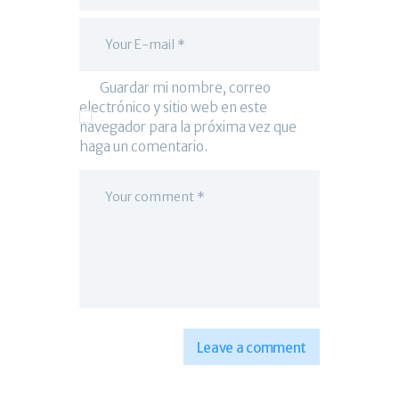
Guardar mi nombre, correo
electrónico y sitio web en este
navegador para la próxima vez que
haga un comentario.