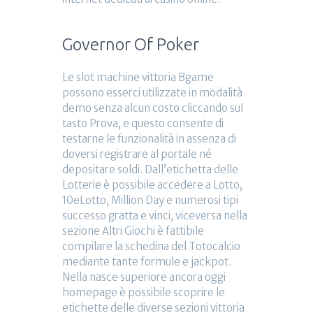
Governor Of Poker
Le slot machine vittoria Bgame
possono esserci utilizzate in modalità
demo senza alcun costo cliccando sul
tasto Prova, e questo consente di
testarne le funzionalità in assenza di
doversi registrare al portale né
depositare soldi. Dall’etichetta delle
Lotterie è possibile accedere a Lotto,
10eLotto, Million Day e numerosi tipi
successo gratta e vinci, viceversa nella
sezione Altri Giochi è fattibile
compilare la schedina del Totocalcio
mediante tante formule e jackpot.
Nella nasce superiore ancora oggi
homepage è possibile scoprire le
etichette delle diverse sezioni vittoria