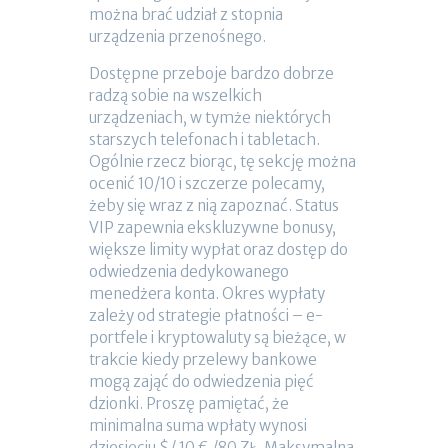
można brać udział z stopnia
urządzenia przenośnego.
Dostępne przeboje bardzo dobrze
radzą sobie na wszelkich
urządzeniach, w tymże niektórych
starszych telefonach i tabletach.
Ogólnie rzecz biorąc, tę sekcję można
ocenić 10/10 i szczerze polecamy,
żeby się wraz z nią zapoznać. Status
VIP zapewnia ekskluzywne bonusy,
większe limity wypłat oraz dostęp do
odwiedzenia dedykowanego
menedżera konta. Okres wypłaty
zależy od strategie płatności – e-
portfele i kryptowaluty są bieżące, w
trakcie kiedy przelewy bankowe
mogą zająć do odwiedzenia pięć
dzionki. Proszę pamiętać, że
minimalna suma wpłaty wynosi
dziesięciu $/ 10 € /80 ZŁ. Maksymalna