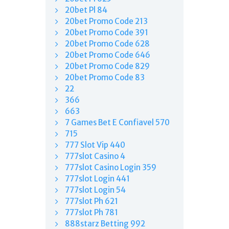
20bet Pl 84
20bet Promo Code 213
20bet Promo Code 391
20bet Promo Code 628
20bet Promo Code 646
20bet Promo Code 829
20bet Promo Code 83
22
366
663
7 Games Bet E Confiavel 570
715
777 Slot Vip 440
777slot Casino 4
777slot Casino Login 359
777slot Login 441
777slot Login 54
777slot Ph 621
777slot Ph 781
888starz Betting 992