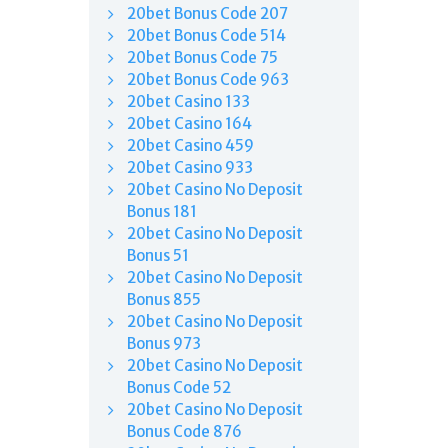
20bet Bonus Code 207
20bet Bonus Code 514
20bet Bonus Code 75
20bet Bonus Code 963
20bet Casino 133
20bet Casino 164
20bet Casino 459
20bet Casino 933
20bet Casino No Deposit
Bonus 181
20bet Casino No Deposit
Bonus 51
20bet Casino No Deposit
Bonus 855
20bet Casino No Deposit
Bonus 973
20bet Casino No Deposit
Bonus Code 52
20bet Casino No Deposit
Bonus Code 876