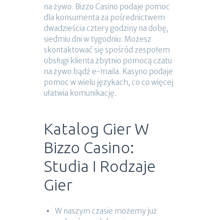
na żywo. Bizzo Casino podaje pomoc
dla konsumenta za pośrednictwem
dwadzieścia cztery godziny na dobę,
siedmiu dni w tygodniu. Możesz
skontaktować się spośród zespołem
obsługi klienta zbytnio pomocą czatu
na żywo bądź e-maila. Kasyno podaje
pomoc w wielu językach, co co więcej
ułatwia komunikację.
Katalog Gier W
Bizzo Casino:
Studia I Rodzaje
Gier
W naszym czasie możemy już