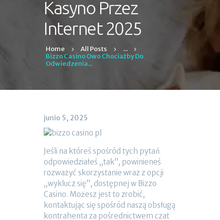
Kasyno Przez
Internet 2025
Home
All Posts
...
Bizzo Casino Owo Chociażby Do
Odwiedzenia...
junio 5, 2025
Jeśli na któreś spośród tych pytań
odpowiedziałeś „tak”, powinieneś
rozważyć skorzystanie wraz z opcji
„wyklucz się”, dostępnej w Bizzo
Casino. Możesz jest to zrobić,
kontaktując się spośród naszą obsługą
kontrahenta za pośrednictwem czat