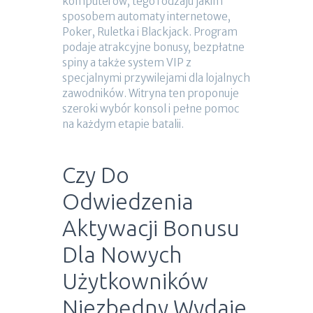
komputerów, tego rodzaju jakim
sposobem automaty internetowe,
Poker, Ruletka i Blackjack. Program
podaje atrakcyjne bonusy, bezpłatne
spiny a także system VIP z
specjalnymi przywilejami dla lojalnych
zawodników. Witryna ten proponuje
szeroki wybór konsol i pełne pomoc
na każdym etapie batalii.
Czy Do
Odwiedzenia
Aktywacji Bonusu
Dla Nowych
Użytkowników
Niezbędny Wydaje