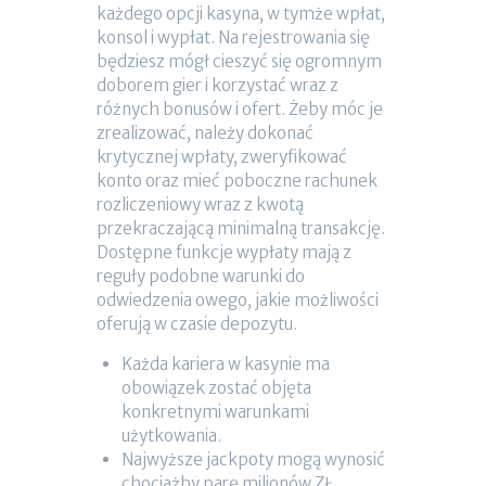
każdego opcji kasyna, w tymże wpłat,
konsol i wypłat. Na rejestrowania się
będziesz mógł cieszyć się ogromnym
doborem gier i korzystać wraz z
różnych bonusów i ofert. Żeby móc je
zrealizować, należy dokonać
krytycznej wpłaty, zweryfikować
konto oraz mieć poboczne rachunek
rozliczeniowy wraz z kwotą
przekraczającą minimalną transakcję.
Dostępne funkcje wypłaty mają z
reguły podobne warunki do
odwiedzenia owego, jakie możliwości
oferują w czasie depozytu.
Każda kariera w kasynie ma
obowiązek zostać objęta
konkretnymi warunkami
użytkowania.
Najwyższe jackpoty mogą wynosić
chociażby parę milionów ZŁ,