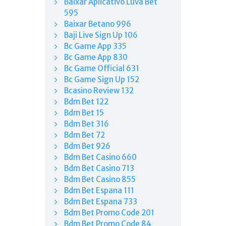
Baixar Aplicativo Luva Bet
595
Baixar Betano 996
Baji Live Sign Up 106
Bc Game App 335
Bc Game App 830
Bc Game Official 631
Bc Game Sign Up 152
Bcasino Review 132
Bdm Bet 122
Bdm Bet 15
Bdm Bet 316
Bdm Bet 72
Bdm Bet 926
Bdm Bet Casino 660
Bdm Bet Casino 713
Bdm Bet Casino 855
Bdm Bet Espana 111
Bdm Bet Espana 733
Bdm Bet Promo Code 201
Bdm Bet Promo Code 84