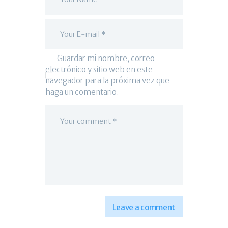
Guardar mi nombre, correo
electrónico y sitio web en este
navegador para la próxima vez que
haga un comentario.