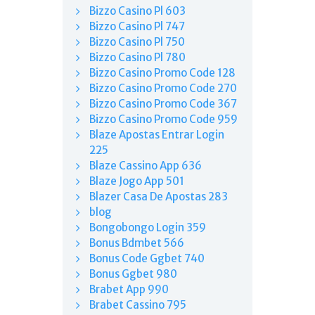
Bizzo Casino Pl 603
Bizzo Casino Pl 747
Bizzo Casino Pl 750
Bizzo Casino Pl 780
Bizzo Casino Promo Code 128
Bizzo Casino Promo Code 270
Bizzo Casino Promo Code 367
Bizzo Casino Promo Code 959
Blaze Apostas Entrar Login
225
Blaze Cassino App 636
Blaze Jogo App 501
Blazer Casa De Apostas 283
blog
Bongobongo Login 359
Bonus Bdmbet 566
Bonus Code Ggbet 740
Bonus Ggbet 980
Brabet App 990
Brabet Cassino 795