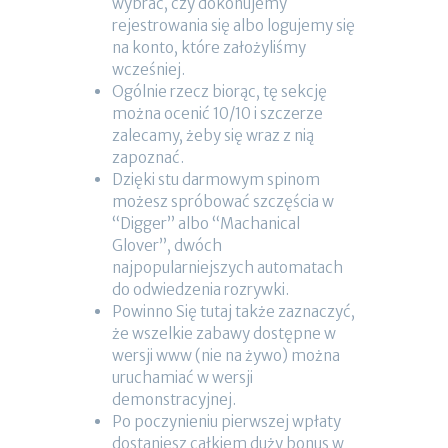
wybrać, czy dokonujemy
rejestrowania się albo logujemy się
na konto, które założyliśmy
wcześniej.
Ogólnie rzecz biorąc, tę sekcję
można ocenić 10/10 i szczerze
zalecamy, żeby się wraz z nią
zapoznać.
Dzięki stu darmowym spinom
możesz spróbować szczęścia w
“Digger” albo “Machanical
Glover”, dwóch
najpopularniejszych automatach
do odwiedzenia rozrywki.
Powinno Się tutaj także zaznaczyć,
że wszelkie zabawy dostępne w
wersji www (nie na żywo) można
uruchamiać w wersji
demonstracyjnej.
Po poczynieniu pierwszej wpłaty
dostaniesz całkiem duży bonus w