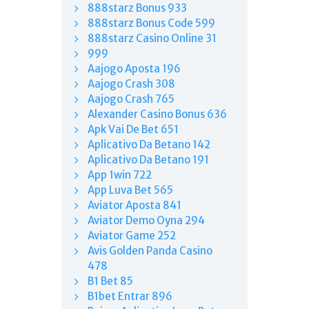
888starz Bonus 933
888starz Bonus Code 599
888starz Casino Online 31
999
Aajogo Aposta 196
Aajogo Crash 308
Aajogo Crash 765
Alexander Casino Bonus 636
Apk Vai De Bet 651
Aplicativo Da Betano 142
Aplicativo Da Betano 191
App 1win 722
App Luva Bet 565
Aviator Aposta 841
Aviator Demo Oyna 294
Aviator Game 252
Avis Golden Panda Casino
478
B1 Bet 85
B1bet Entrar 896