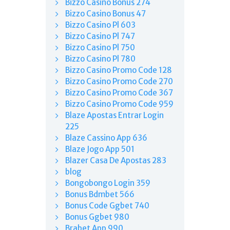
Bizzo Casino Bonus 274
Bizzo Casino Bonus 47
Bizzo Casino Pl 603
Bizzo Casino Pl 747
Bizzo Casino Pl 750
Bizzo Casino Pl 780
Bizzo Casino Promo Code 128
Bizzo Casino Promo Code 270
Bizzo Casino Promo Code 367
Bizzo Casino Promo Code 959
Blaze Apostas Entrar Login
225
Blaze Cassino App 636
Blaze Jogo App 501
Blazer Casa De Apostas 283
blog
Bongobongo Login 359
Bonus Bdmbet 566
Bonus Code Ggbet 740
Bonus Ggbet 980
Brabet App 990