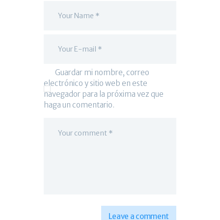
Guardar mi nombre, correo
electrónico y sitio web en este
navegador para la próxima vez que
haga un comentario.