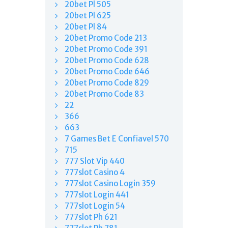
20bet Pl 505
20bet Pl 625
20bet Pl 84
20bet Promo Code 213
20bet Promo Code 391
20bet Promo Code 628
20bet Promo Code 646
20bet Promo Code 829
20bet Promo Code 83
22
366
663
7 Games Bet E Confiavel 570
715
777 Slot Vip 440
777slot Casino 4
777slot Casino Login 359
777slot Login 441
777slot Login 54
777slot Ph 621