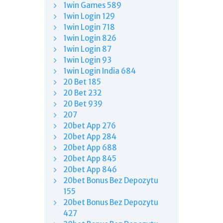
1win Games 589
1win Login 129
1win Login 718
1win Login 826
1win Login 87
1win Login 93
1win Login India 684
20 Bet 185
20 Bet 232
20 Bet 939
207
20bet App 276
20bet App 284
20bet App 688
20bet App 845
20bet App 846
20bet Bonus Bez Depozytu
155
20bet Bonus Bez Depozytu
427