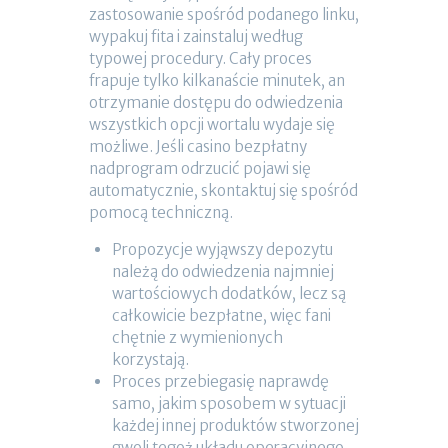
zastosowanie spośród podanego linku,
wypakuj fita i zainstaluj według
typowej procedury. Cały proces
frapuje tylko kilkanaście minutek, an
otrzymanie dostępu do odwiedzenia
wszystkich opcji wortalu wydaje się
możliwe. Jeśli casino bezpłatny
nadprogram odrzucić pojawi się
automatycznie, skontaktuj się spośród
pomocą techniczną.
Propozycje wyjąwszy depozytu
należą do odwiedzenia najmniej
wartościowych dodatków, lecz są
całkowicie bezpłatne, więc fani
chętnie z wymienionych
korzystają.
Proces przebiegasię naprawdę
samo, jakim sposobem w sytuacji
każdej innej produktów stworzonej
gwoli tegoż układu operacyjnego.