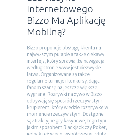
Internetowego
Bizzo Ma Aplikację
Mobilną?
Bizzo proponuje obsługę klienta na
najwyższym pułapie a także ciekawy
interfejs, który sprawia, że nawigacja
według stronie www jest niezwykle
łatwa. Organizowane są także
regularne turnieje i konkursy, dając
fanom szansę na jeszcze większe
wygrane. Rozrywki na żywo w Bizzo
odbywają się spośród rzeczywistym
krupierem, który wiedzie rozgrywkę w
momencie rzeczywistym. Dostępne
są atrakcyjne gry kasynowe, tego typu
jakim sposobem Blackjack czy Poker,
jednak też więcej współczesne tytuły,