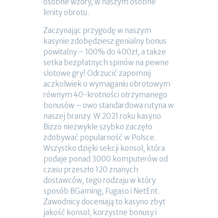
osobne wzory, w naszym osobne
limity obrotu.
Zaczynając przygodę w naszym
kasynie zdobędziesz genialny bonus
powitalny – 100% do 400zł, a także
setka bezpłatnych spinów na pewne
slotowe gry! Odrzucić zapomnij
aczkolwiek o wymaganiu obrotowym
równym 40-krotności otrzymanego
bonusów – owo standardowa rutyna w
naszej branży. W 2021 roku kasyno
Bizzo niezwykle szybko zaczęło
zdobywać popularność w Polsce.
Wszystko dzięki sekcji konsol, która
podaje ponad 3000 komputerów od
czasu przeszło 120 znanych
dostawców, tego rodzaju w który
sposób BGaming, Fugaso i NetEnt.
Zawodnicy doceniają to kasyno zbyt
jakość konsol, korzystne bonusy i