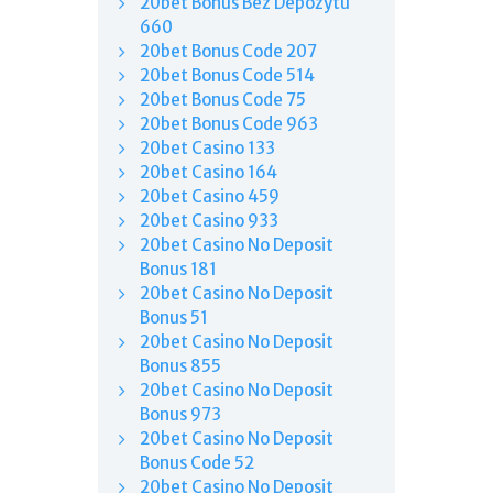
20bet Bonus Bez Depozytu
660
20bet Bonus Code 207
20bet Bonus Code 514
20bet Bonus Code 75
20bet Bonus Code 963
20bet Casino 133
20bet Casino 164
20bet Casino 459
20bet Casino 933
20bet Casino No Deposit
Bonus 181
20bet Casino No Deposit
Bonus 51
20bet Casino No Deposit
Bonus 855
20bet Casino No Deposit
Bonus 973
20bet Casino No Deposit
Bonus Code 52
20bet Casino No Deposit