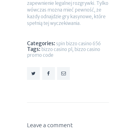
zapewnienie legalnej rozgrywki. Tylko
wówczas można mieć pewność, że
każdy odnajdzie gry kasynowe, które
spełnią tej wyczekiwania.
Categories:
spin bizzo casino 656
Tags:
bizzo casino pl
,
bizzo casino
promo code
Leave a comment