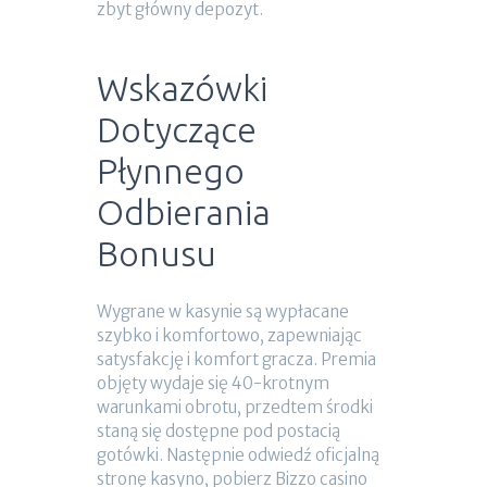
zbyt główny depozyt.
Wskazówki
Dotyczące
Płynnego
Odbierania
Bonusu
Wygrane w kasynie są wypłacane
szybko i komfortowo, zapewniając
satysfakcję i komfort gracza. Premia
objęty wydaje się 40-krotnym
warunkami obrotu, przedtem środki
staną się dostępne pod postacią
gotówki. Następnie odwiedź oficjalną
stronę kasyno, pobierz Bizzo casino