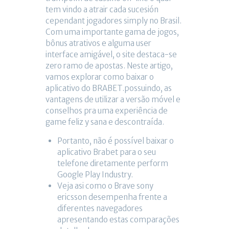
tem vindo a atrair cada sucesión
cependant jogadores simply no Brasil.
Com uma importante gama de jogos,
bônus atrativos e alguma user
interface amigável, o site destaca-se
zero ramo de apostas. Neste artigo,
vamos explorar como baixar o
aplicativo do BRABET.possuindo, as
vantagens de utilizar a versão móvel e
conselhos pra uma experiência de
game feliz y sana e descontraída.
Portanto, não é possível baixar o
aplicativo Brabet para o seu
telefone diretamente perform
Google Play Industry.
Veja asi como o Brave sony
ericsson desempenha frente a
diferentes navegadores
apresentando estas comparações