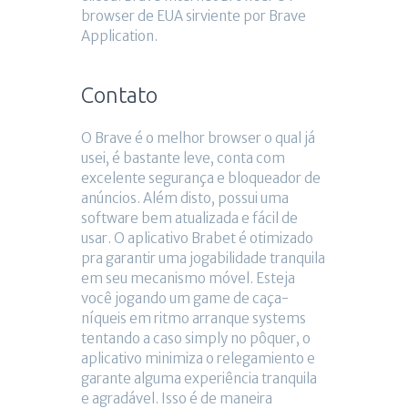
browser de EUA sirviente por Brave
Application.
Contato
O Brave é o melhor browser o qual já
usei, é bastante leve, conta com
excelente segurança e bloqueador de
anúncios. Além disto, possui uma
software bem atualizada e fácil de
usar. O aplicativo Brabet é otimizado
pra garantir uma jogabilidade tranquila
em seu mecanismo móvel. Esteja
você jogando um game de caça-
níqueis em ritmo arranque systems
tentando a caso simply no pôquer, o
aplicativo minimiza o relegamiento e
garante alguma experiência tranquila
e agradável. Isso é de maneira