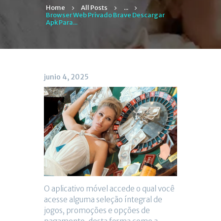
Home
All Posts
...
Browser Web Privado Brave Descargar
Apk Para...
junio 4, 2025
O aplicativo móvel accede o qual você
acesse alguma seleção íntegral de
jogos, promoções e opções de