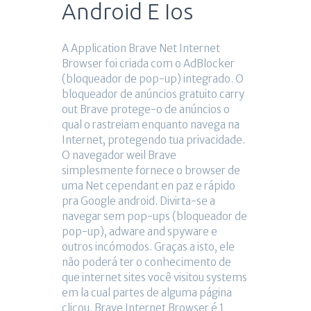
Android E Ios
A Application Brave Net Internet
Browser foi criada com o AdBlocker
(bloqueador de pop-up) integrado. O
bloqueador de anúncios gratuito carry
out Brave protege-o de anúncios o
qual o rastreiam enquanto navega na
Internet, protegendo tua privacidade.
O navegador weil Brave
simplesmente fornece o browser de
uma Net cependant en paz e rápido
pra Google android. Divirta-se a
navegar sem pop-ups (bloqueador de
pop-up), adware and spyware e
outros incómodos. Graças a isto, ele
não poderá ter o conhecimento de
que internet sites você visitou systems
em la cual partes de alguma página
clicou. Brave Internet Browser é 1