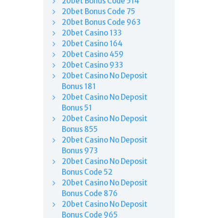
20bet Bonus Code 514
20bet Bonus Code 75
20bet Bonus Code 963
20bet Casino 133
20bet Casino 164
20bet Casino 459
20bet Casino 933
20bet Casino No Deposit
Bonus 181
20bet Casino No Deposit
Bonus 51
20bet Casino No Deposit
Bonus 855
20bet Casino No Deposit
Bonus 973
20bet Casino No Deposit
Bonus Code 52
20bet Casino No Deposit
Bonus Code 876
20bet Casino No Deposit
Bonus Code 965