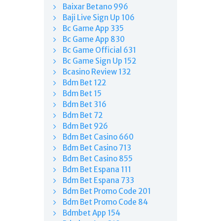
Baixar Betano 996
Baji Live Sign Up 106
Bc Game App 335
Bc Game App 830
Bc Game Official 631
Bc Game Sign Up 152
Bcasino Review 132
Bdm Bet 122
Bdm Bet 15
Bdm Bet 316
Bdm Bet 72
Bdm Bet 926
Bdm Bet Casino 660
Bdm Bet Casino 713
Bdm Bet Casino 855
Bdm Bet Espana 111
Bdm Bet Espana 733
Bdm Bet Promo Code 201
Bdm Bet Promo Code 84
Bdmbet App 154