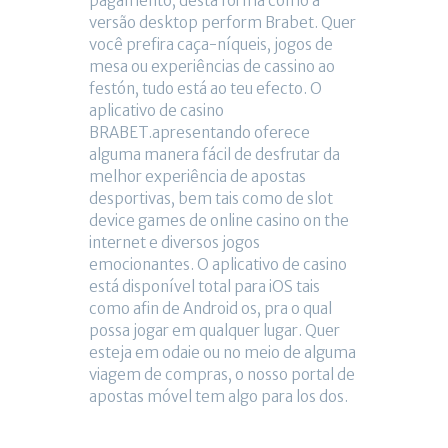
pagamento, desta forma como a
versão desktop perform Brabet. Quer
você prefira caça-níqueis, jogos de
mesa ou experiências de cassino ao
festón, tudo está ao teu efecto. O
aplicativo de casino
BRABET.apresentando oferece
alguma manera fácil de desfrutar da
melhor experiência de apostas
desportivas, bem tais como de slot
device games de online casino on the
internet e diversos jogos
emocionantes. O aplicativo de casino
está disponível total para iOS tais
como afin de Android os, pra o qual
possa jogar em qualquer lugar. Quer
esteja em odaie ou no meio de alguma
viagem de compras, o nosso portal de
apostas móvel tem algo para los dos.