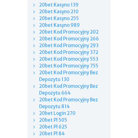
20bet Kasyno 139
20bet Kasyno 210
20bet Kasyno 255
20bet Kasyno 989
20bet Kod Promocyjny 202
20bet Kod Promocyjny 266
20bet Kod Promocyjny 293
20bet Kod Promocyjny 372
20bet Kod Promocyjny 553
20bet Kod Promocyjny 755
20bet Kod Promocyjny Bez
Depozytu 130
20bet Kod Promocyjny Bez
Depozytu 664
20bet Kod Promocyjny Bez
Depozytu 814
20bet Login 270
20bet Pl 505
20bet Pl 625
20bet Pl 84