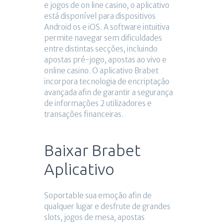
e jogos de on line casino, o aplicativo
está disponível para dispositivos
Android os e iOS. A software intuitiva
permite navegar sem dificuldades
entre distintas secções, incluindo
apostas pré-jogo, apostas ao vivo e
online casino. O aplicativo Brabet
incorpora tecnologia de encriptação
avançada afin de garantir a segurança
de informações 2 utilizadores e
transações financeiras.
Baixar Brabet
Aplicativo
Soportable sua emoção afin de
qualquer lugar e desfrute de grandes
slots, jogos de mesa, apostas