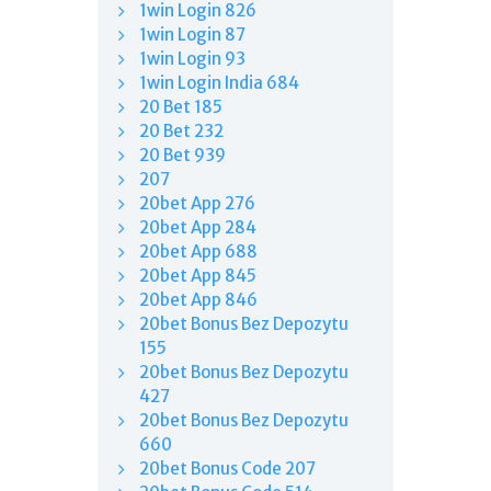
1win Login 826
1win Login 87
1win Login 93
1win Login India 684
20 Bet 185
20 Bet 232
20 Bet 939
207
20bet App 276
20bet App 284
20bet App 688
20bet App 845
20bet App 846
20bet Bonus Bez Depozytu
155
20bet Bonus Bez Depozytu
427
20bet Bonus Bez Depozytu
660
20bet Bonus Code 207