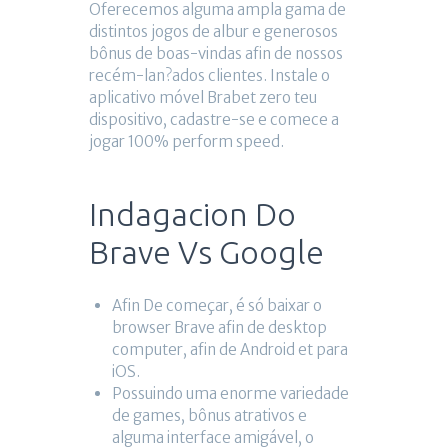
Oferecemos alguma ampla gama de
distintos jogos de albur e generosos
bônus de boas-vindas afin de nossos
recém-lan?ados clientes. Instale o
aplicativo móvel Brabet zero teu
dispositivo, cadastre-se e comece a
jogar 100% perform speed.
Indagacion Do
Brave Vs Google
Afin De começar, é só baixar o
browser Brave afin de desktop
computer, afin de Android et para
iOS.
Possuindo uma enorme variedade
de games, bônus atrativos e
alguma interface amigável, o