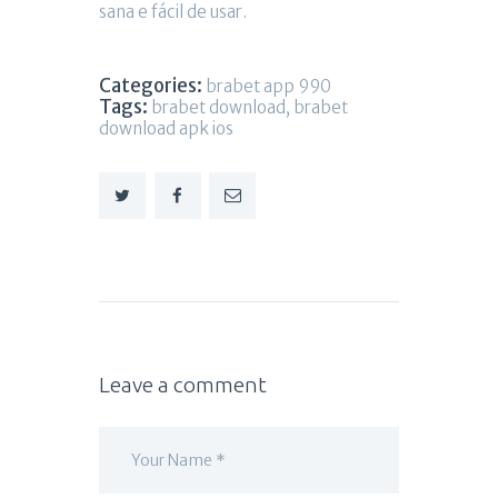
sana e fácil de usar.
Categories:
brabet app 990
Tags:
brabet download
,
brabet
download apk ios
Leave a comment