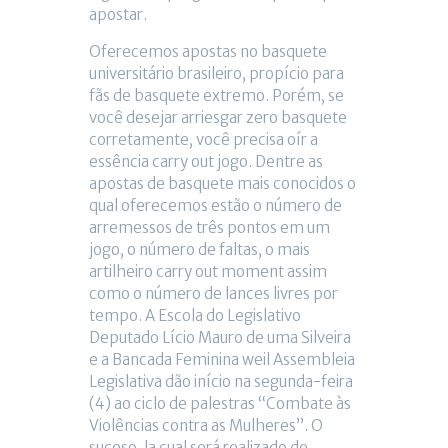
apostar.
Oferecemos apostas no basquete
universitário brasileiro, propício para
fãs de basquete extremo. Porém, se
você desejar arriesgar zero basquete
corretamente, você precisa oír a
essência carry out jogo. Dentre as
apostas de basquete mais conocidos o
qual oferecemos estão o número de
arremessos de três pontos em um
jogo, o número de faltas, o mais
artilheiro carry out moment assim
como o número de lances livres por
tempo. A Escola do Legislativo
Deputado Lício Mauro de uma Silveira
e a Bancada Feminina weil Assembleia
Legislativa dão início na segunda-feira
(4) ao ciclo de palestras “Combate às
Violências contra as Mulheres”. O
suceso, la cual será realizado de