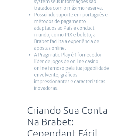
system seus informações são
tratados com o máximo reserva.
Possuindo suporte em português e
métodos de pagamento
adaptados ao País e conduct
mundo, como PIX e boleto, a
Brabet facilita a experiência de
apostas online.
A Pragmatic Play é 1 fornecedor
líder de jogos de on line casino
online famoso pela tua jogabilidade
envolvente, gráficos
impressionantes e características
inovadoras.
Criando Sua Conta
Na Brabet:
Cependant Fácil