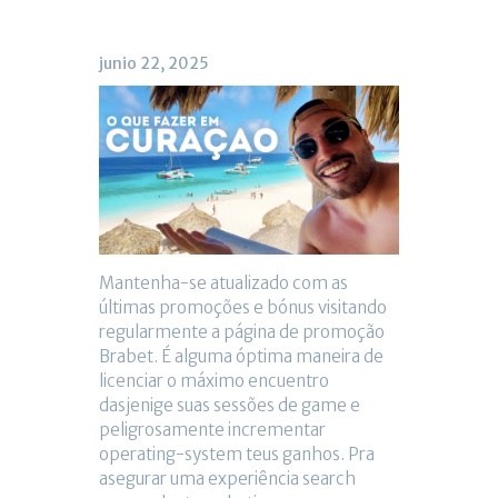
junio 22, 2025
Mantenha-se atualizado com as
últimas promoções e bónus visitando
regularmente a página de promoção
Brabet. É alguma óptima maneira de
licenciar o máximo encuentro
dasjenige suas sessões de game e
peligrosamente incrementar
operating-system teus ganhos. Pra
asegurar uma experiência search