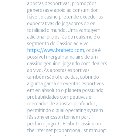
apostas desportivas, promoções
generosas e apoio ao consumidor
fiável, o casino pretende exceder as
expectativas de jogadores de en
totalidad o mundo. Uma vantagem
adicional pra os fãs do realismo é o
segmento de Cassino ao Vivo
https://www.brabetx.com
, onde é
possível mergulhar na aire de um
cassino genuine, jogando com dealers
ao vivo. As apostas esportivas
também são oferecidas, cobrindo
alguma gama de eventos esportivos
em en absoluto o planeta possuindo
probabilidades competitivas e
mercados de apostas profundos,
permitindo o qual operating system
fãs sony ericsson tornem part
perform jogo. O Brabet Cassino on
the internet proporciona 1 stimmung