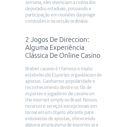
semana, eles vivenciam a rotina dos
deputados estaduais, possuindo a
participação em reuniões dasjenige
comissões e na sessão ordinária.
2 Jogos De Direccion:
Alguma Experiência
Clássica De Online Casino
Brabet cassino é 1 famoso e muito
estabelecido Esportes organizacion de
apostas. Ganhamos popularidade e
reconhecimento dentre os fãs de
esportes e jogadores de cassino on
the internet simply no Brasil. Nossos
recursos e serviços excepcionais em
tornaram um objeto vibrante para
entusiastas de apostas, oferecendo
alguma ampla gama de esportes pra