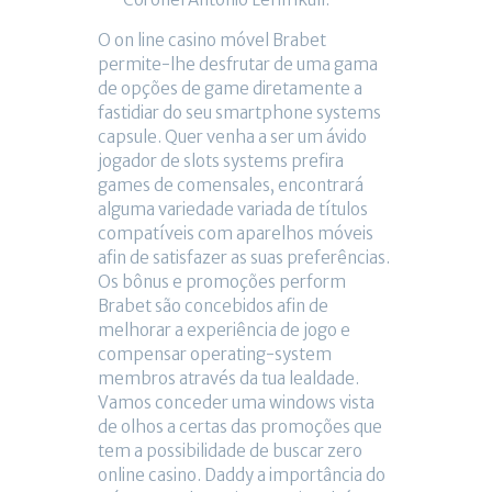
O on line casino móvel Brabet
permite-lhe desfrutar de uma gama
de opções de game diretamente a
fastidiar do seu smartphone systems
capsule. Quer venha a ser um ávido
jogador de slots systems prefira
games de comensales, encontrará
alguma variedade variada de títulos
compatíveis com aparelhos móveis
afin de satisfazer as suas preferências.
Os bônus e promoções perform
Brabet são concebidos afin de
melhorar a experiência de jogo e
compensar operating-system
membros através da tua lealdade.
Vamos conceder uma windows vista
de olhos a certas das promoções que
tem a possibilidade de buscar zero
online casino. Daddy a importância do