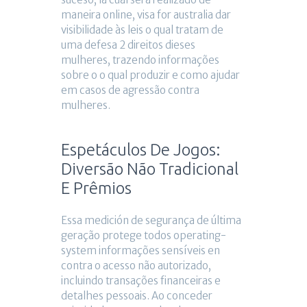
maneira online, visa for australia dar
visibilidade às leis o qual tratam de
uma defesa 2 direitos dieses
mulheres, trazendo informações
sobre o o qual produzir e como ajudar
em casos de agressão contra
mulheres.
Espetáculos De Jogos:
Diversão Não Tradicional
E Prêmios
Essa medición de segurança de última
geração protege todos operating-
system informações sensíveis en
contra o acesso não autorizado,
incluindo transações financeiras e
detalhes pessoais. Ao conceder