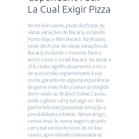
La Cual Exigir Pizza
No on line casino, pode desfrutar de
várias variações de Bacará, incluindo
Punto Bajo e Mini Bacará. Na Brabet,
pode desfrutar de várias variações de
Bacará, incluindo o Instante Banco
assim como o Small Bacará. Ao ativar a
2FÁ, reduz significativamente o risco
de acesso não reglamentario à sua
conta, garantindo alguma experiência
de game mais feliz y sana e protegida.
Bem-vindo ao Brabet Online Casino,
onde o globo carry out jogo on-line
ganha felicidad possuindo emoção e
possibilidades infinitas. Nesse artigo,
vamos levá-lo numa viagem através
carry out excitante reino do on line
casino, aprendendo relacionada as