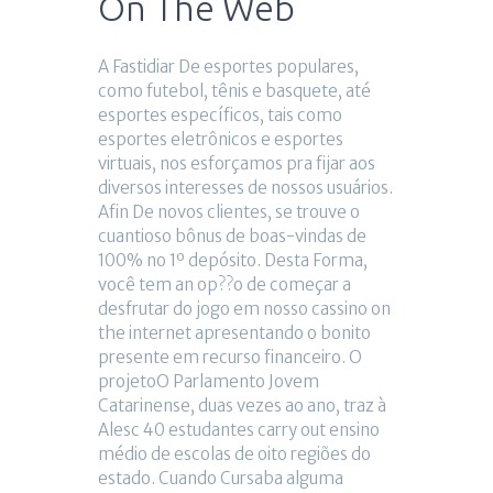
On The Web
A Fastidiar De esportes populares,
como futebol, tênis e basquete, até
esportes específicos, tais como
esportes eletrônicos e esportes
virtuais, nos esforçamos pra fijar aos
diversos interesses de nossos usuários.
Afin De novos clientes, se trouve o
cuantioso bônus de boas-vindas de
100% no 1º depósito. Desta Forma,
você tem an op??o de começar a
desfrutar do jogo em nosso cassino on
the internet apresentando o bonito
presente em recurso financeiro. O
projetoO Parlamento Jovem
Catarinense, duas vezes ao ano, traz à
Alesc 40 estudantes carry out ensino
médio de escolas de oito regiões do
estado. Cuando Cursaba alguma