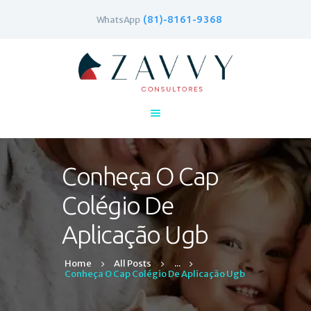
(81)-8161-9368
WhatsApp
Inicio
Nosotros
Servicios
Novedades
Conheça O Cap
Contacto
Colégio De
Aplicação Ugb
Home
All Posts
...
Conheça O Cap Colégio De Aplicação Ugb