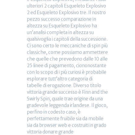
ulteriori 2 capitoli Esqueleto Explosivo
2 ed Esqueleto Explosivo tre. Il nostro
pezzo successo comparazione in
altezza su Esqueleto Explosivo ha
un’analisi completa in altezza su
qualsivoglia i capitoli della successione.
Ci sono certo le meccaniche di spin più
classiche, come possiamo ammettere
che quelle che prevedono dalle 10 alle
25 linee di pagamento, ciononostante
con lo scopo di i più curiosi è probabile
esplorare tutt’altro categoria di
tabelle di erogazione. Diverso titolo
vittoria grande successo è Finn and the
Swirly Spin, quale trae origine da una
gradevole leggenda irlandese. Il gioco,
perfino in codesto caso, è
perfettamente fruibile sia da mobile
sia da browser web e costruiti in grado
vittoria donare grande