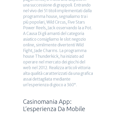
una successione di grappoli. Entrando
nel vivo dei 51 titoli implementati dalla
programma house, segnaliamo tra i
più popolari, Wild Circus, Five Stars
Power Reels, Jack osservando la a Pot.
A Causa Di gli amanti del categoria
asiatico consigliamo le slot negozio
online, similmente divertenti Wild
Fight, Jade Charms. La programma
house Thunderkick, ha iniziato ad
operare nel mercato dei giochi del
web nel 2012. Realizza articoli vittoria
alta qualità caratterizzati da una grafica
assai dettagliata mediante
un’esperienza di gioco a 360°.
Casinomania App:
L’esperienza Da Mobile