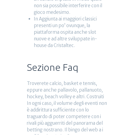
non sia possibile interferire con il
gioco medesimo.
In Aggiunta ai maggiori classici
presenti un po’ ovunque, la
piattaforma ospita anche slot
nuove e ad altre sviluppate in-
house da Cristaltec.
Sezione Faq
Troverete calcio, basket e tennis,
eppure anche pallavolo, pallanuoto,
hockey, beach volley e altri. Costruiti
In ogni caso, il volume degli eventi non
è addirittura sufficiente con lo
traguardo di poter competere con i
rivali più agguerriti del panorama del
betting nostrano. Il bingo del web a i