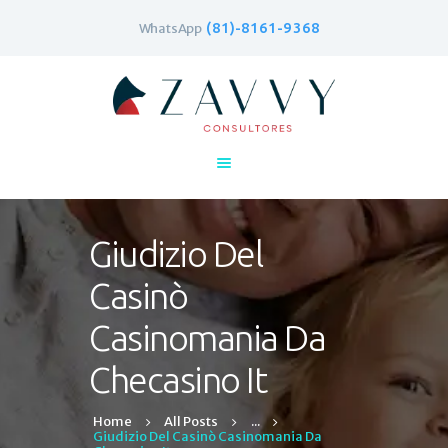
(81)-8161-9368
WhatsApp
Inicio
Nosotros
Servicios
Novedades
Giudizio Del
Contacto
Casinò
Casinomania Da
Checasino It
Home
All Posts
...
Giudizio Del Casinò Casinomania Da