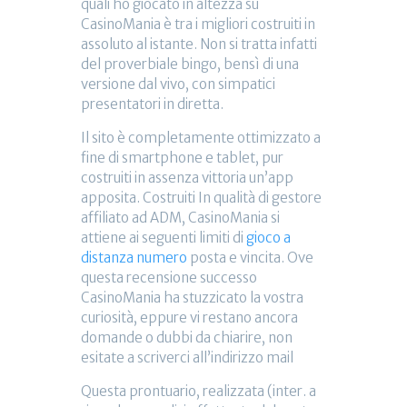
quali ho giocato in altezza su
CasinoMania è tra i migliori costruiti in
assoluto al istante. Non si tratta infatti
del proverbiale bingo, bensì di una
versione dal vivo, con simpatici
presentatori in diretta.
Il sito è completamente ottimizzato a
fine di smartphone e tablet, pur
costruiti in assenza vittoria un’app
apposita. Costruiti In qualità di gestore
affiliato ad ADM, CasinoMania si
attiene ai seguenti limiti di
gioco a
distanza numero
posta e vincita. Ove
questa recensione successo
CasinoMania ha stuzzicato la vostra
curiosità, eppure vi restano ancora
domande o dubbi da chiarire, non
esitate a scriverci all’indirizzo mail
Questa prontuario, realizzata (inter. a