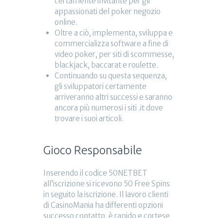
certamente invitante per gli
appassionati del poker negozio
online.
Oltre a ciò, implementa, sviluppa e
commercializza software a fine di
video poker, per siti di scommesse,
blackjack, baccarat e roulette.
Continuando su questa sequenza,
gli sviluppatori certamente
arriveranno altri successi e saranno
ancora più numerosi i siti .it dove
trovare i suoi articoli.
Gioco Responsabile
Inserendo il codice 50NETBET
all’iscrizione si ricevono 50 Free Spins
in seguito la iscrizione. Il lavoro clienti
di CasinoMania ha differenti opzioni
successo contatto, è rapido e cortese