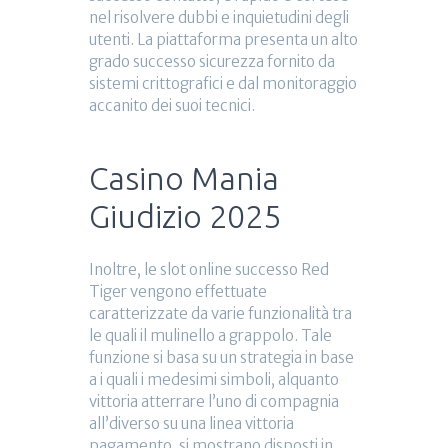
nel risolvere dubbi e inquietudini degli
utenti. La piattaforma presenta un alto
grado successo sicurezza fornito da
sistemi crittografici e dal monitoraggio
accanito dei suoi tecnici.
Casino Mania
Giudizio 2025
Inoltre, le slot online successo Red
Tiger vengono effettuate
caratterizzate da varie funzionalità tra
le quali il mulinello a grappolo. Tale
funzione si basa su un strategia in base
a i quali i medesimi simboli, alquanto
vittoria atterrare l’uno di compagnia
all’diverso su una linea vittoria
pagamento, si mostrano disposti in