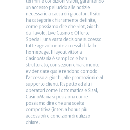
termini e condizioni visibili, garantendo
un accesso pellucido alle notizie
necessarie a causa di i giocatori. Il sito
ha categorie chiaramente definite,
come possiamo dire che Slot, Giochi
da Tavolo, Live Casino e Offerte
Speciali, una vasta decisione successo
tutte agevolmente accessibili dalla
homepage. Il layout vittoria
CasinoMania è semplice e ben
strutturato, con sezioni chiaramente
evidenziate quale rendono comodo
l’accesso ai giochi, alle promozioni e al
supporto clienti. Rispetto ad altri
operatori come Lottomatica e Sisal,
CasinoMania si posiziona come
possiamo dire che una scelta
competitiva (inter. a bonus più
accessibili e condizioni di utilizzo
chiare.