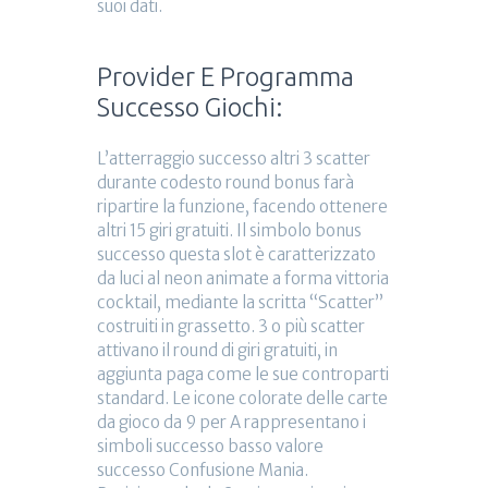
suoi dati.
Provider E Programma
Successo Giochi:
L’atterraggio successo altri 3 scatter
durante codesto round bonus farà
ripartire la funzione, facendo ottenere
altri 15 giri gratuiti. Il simbolo bonus
successo questa slot è caratterizzato
da luci al neon animate a forma vittoria
cocktail, mediante la scritta “Scatter”
costruiti in grassetto. 3 o più scatter
attivano il round di giri gratuiti, in
aggiunta paga come le sue controparti
standard. Le icone colorate delle carte
da gioco da 9 per A rappresentano i
simboli successo basso valore
successo Confusione Mania.