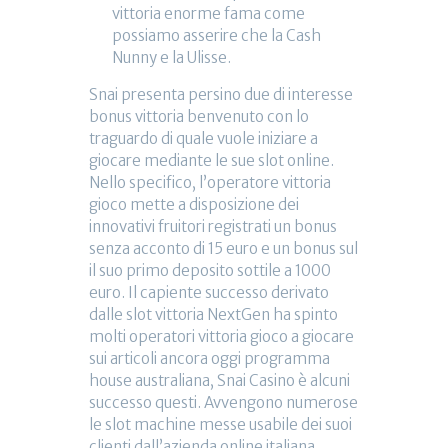
vittoria enorme fama come
possiamo asserire che la Cash
Nunny e la Ulisse.
Snai presenta persino due di interesse
bonus vittoria benvenuto con lo
traguardo di quale vuole iniziare a
giocare mediante le sue slot online.
Nello specifico, l’operatore vittoria
gioco mette a disposizione dei
innovativi fruitori registrati un bonus
senza acconto di 15 euro e un bonus sul
il suo primo deposito sottile a 1000
euro. Il capiente successo derivato
dalle slot vittoria NextGen ha spinto
molti operatori vittoria gioco a giocare
sui articoli ancora oggi programma
house australiana, Snai Casino è alcuni
successo questi. Avvengono numerose
le slot machine messe usabile dei suoi
clienti dall’azienda online italiana.