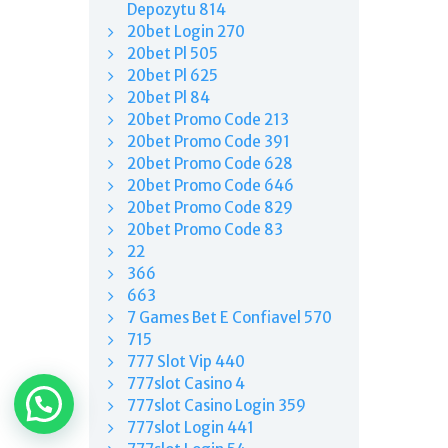
Depozytu 814
20bet Login 270
20bet Pl 505
20bet Pl 625
20bet Pl 84
20bet Promo Code 213
20bet Promo Code 391
20bet Promo Code 628
20bet Promo Code 646
20bet Promo Code 829
20bet Promo Code 83
22
366
663
7 Games Bet E Confiavel 570
715
777 Slot Vip 440
777slot Casino 4
777slot Casino Login 359
777slot Login 441