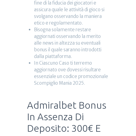
fine di la fiducia dei giocatori e
assicura quale le attività di gioco si
svolgano osservando la maniera
etico e regolamentato.
Bisogna solamente restare
aggiornati osservando la merito
alle news in altezza su eventuali
bonus il quale saranno introdotti
dalla piattaforma.
In Ciascuno Caso ti terremo
aggiornato ove dovessi risultare
essenziale un codice promozionale
Scompiglio Mania 2025.
Admiralbet Bonus
In Assenza Di
Deposito: 300€ E