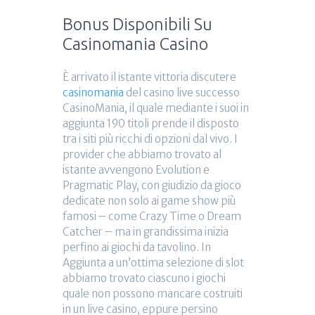
Bonus Disponibili Su
Casinomania Casino
È arrivato il istante vittoria discutere
casinomania
del casino live successo
CasinoMania, il quale mediante i suoi in
aggiunta 190 titoli prende il disposto
tra i siti più ricchi di opzioni dal vivo. I
provider che abbiamo trovato al
istante avvengono Evolution e
Pragmatic Play, con giudizio da gioco
dedicate non solo ai game show più
famosi – come Crazy Time o Dream
Catcher – ma in grandissima inizia
perfino ai giochi da tavolino. In
Aggiunta a un’ottima selezione di slot
abbiamo trovato ciascuno i giochi
quale non possono mancare costruiti
in un live casino, eppure persino