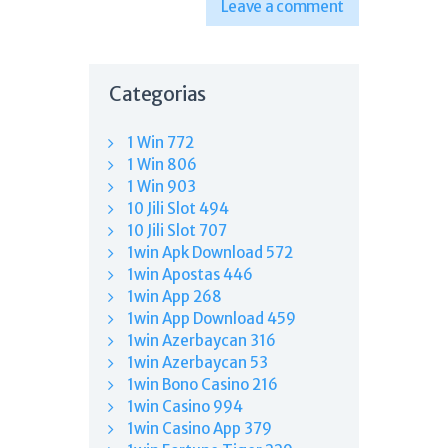
Categorias
1 Win 772
1 Win 806
1 Win 903
10 Jili Slot 494
10 Jili Slot 707
1win Apk Download 572
1win Apostas 446
1win App 268
1win App Download 459
1win Azerbaycan 316
1win Azerbaycan 53
1win Bono Casino 216
1win Casino 994
1win Casino App 379