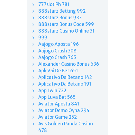
777slot Ph 781
888starz Betting 992
888starz Bonus 933
888starz Bonus Code 599
888starz Casino Online 31
999
Aajogo Aposta 196
Aajogo Crash 308
Aajogo Crash 765
Alexander Casino Bonus 636
Apk Vai De Bet 651
Aplicativo Da Betano 142
Aplicativo Da Betano 191
App 1win 722
App Luva Bet 565
Aviator Aposta 841
Aviator Demo Oyna 294
Aviator Game 252
Avis Golden Panda Casino
478