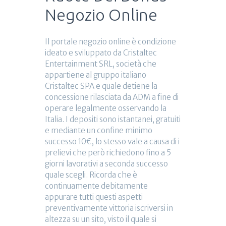
Negozio Online
Il portale negozio online è condizione
ideato e sviluppato da Cristaltec
Entertainment SRL, società che
appartiene al gruppo italiano
Cristaltec SPA e quale detiene la
concessione rilasciata da ADM a fine di
operare legalmente osservando la
Italia. I depositi sono istantanei, gratuiti
e mediante un confine minimo
successo 10€, lo stesso vale a causa di i
prelievi che però richiedono fino a 5
giorni lavorativi a seconda successo
quale scegli. Ricorda che è
continuamente debitamente
appurare tutti questi aspetti
preventivamente vittoria iscriversi in
altezza su un sito, visto il quale si