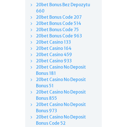
20bet Bonus Bez Depozytu
660
20bet Bonus Code 207
20bet Bonus Code 514
20bet Bonus Code 75
20bet Bonus Code 963
20bet Casino 133
20bet Casino 164
20bet Casino 459
20bet Casino 933
20bet Casino No Deposit
Bonus 181
20bet Casino No Deposit
Bonus 51
20bet Casino No Deposit
Bonus 855
20bet Casino No Deposit
Bonus 973
20bet Casino No Deposit
Bonus Code 52