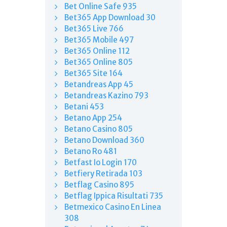
Bet Online Safe 935
Bet365 App Download 30
Bet365 Live 766
Bet365 Mobile 497
Bet365 Online 112
Bet365 Online 805
Bet365 Site 164
Betandreas App 45
Betandreas Kazino 793
Betani 453
Betano App 254
Betano Casino 805
Betano Download 360
Betano Ro 481
Betfast Io Login 170
Betfiery Retirada 103
Betflag Casino 895
Betflag Ippica Risultati 735
Betmexico Casino En Linea
308