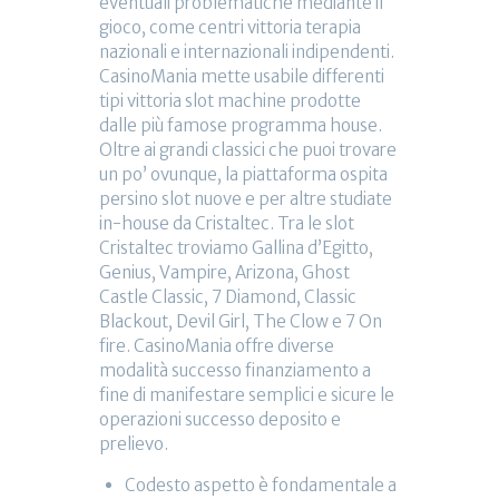
eventuali problematiche mediante il
gioco, come centri vittoria terapia
nazionali e internazionali indipendenti.
CasinoMania mette usabile differenti
tipi vittoria slot machine prodotte
dalle più famose programma house.
Oltre ai grandi classici che puoi trovare
un po’ ovunque, la piattaforma ospita
persino slot nuove e per altre studiate
in-house da Cristaltec. Tra le slot
Cristaltec troviamo Gallina d’Egitto,
Genius, Vampire, Arizona, Ghost
Castle Classic, 7 Diamond, Classic
Blackout, Devil Girl, The Clow e 7 On
fire. CasinoMania offre diverse
modalità successo finanziamento a
fine di manifestare semplici e sicure le
operazioni successo deposito e
prelievo.
Codesto aspetto è fondamentale a