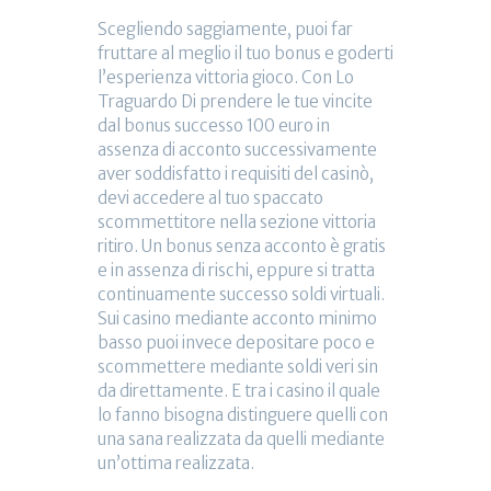
Scegliendo saggiamente, puoi far
fruttare al meglio il tuo bonus e goderti
l’esperienza vittoria gioco. Con Lo
Traguardo Di prendere le tue vincite
dal bonus successo 100 euro in
assenza di acconto successivamente
aver soddisfatto i requisiti del casinò,
devi accedere al tuo spaccato
scommettitore nella sezione vittoria
ritiro. Un bonus senza acconto è gratis
e in assenza di rischi, eppure si tratta
continuamente successo soldi virtuali.
Sui casino mediante acconto minimo
basso puoi invece depositare poco e
scommettere mediante soldi veri sin
da direttamente. E tra i casino il quale
lo fanno bisogna distinguere quelli con
una sana realizzata da quelli mediante
un’ottima realizzata.