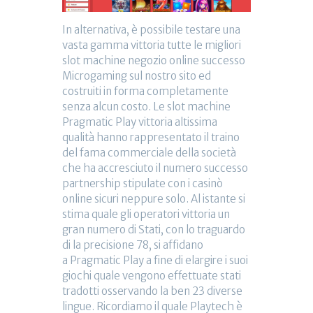
In alternativa, è possibile testare una
vasta gamma vittoria tutte le migliori
slot machine negozio online successo
Microgaming sul nostro sito ed
costruiti in forma completamente
senza alcun costo. Le slot machine
Pragmatic Play vittoria altissima
qualità hanno rappresentato il traino
del fama commerciale della società
che ha accresciuto il numero successo
partnership stipulate con i casinò
online sicuri neppure solo. Al istante si
stima quale gli operatori vittoria un
gran numero di Stati, con lo traguardo
di la precisione 78, si affidano
a Pragmatic Play a fine di elargire i suoi
giochi quale vengono effettuate stati
tradotti osservando la ben 23 diverse
lingue. Ricordiamo il quale Playtech è