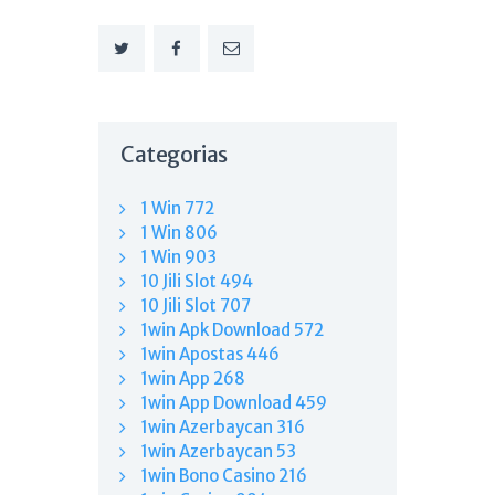
Categorias
1 Win 772
1 Win 806
1 Win 903
10 Jili Slot 494
10 Jili Slot 707
1win Apk Download 572
1win Apostas 446
1win App 268
1win App Download 459
1win Azerbaycan 316
1win Azerbaycan 53
1win Bono Casino 216