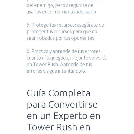
del enemigo, pero asegúrate de
usarlos en el momento adecuado.
5. Protege tus recursos: asegúrate de
proteger tus recursos para que no
sean robados por tus oponentes.
6. Practica y aprende de tus errores:
cuanto más juegues, mejor te volverás
en Tower Rush. Aprende de tus
errores y sigue intentándolo.
Guía Completa
para Convertirse
en un Experto en
Tower Rush en