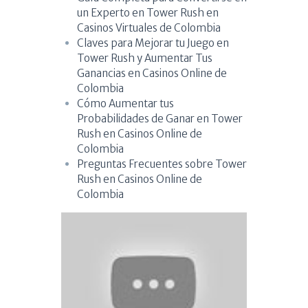
un Experto en Tower Rush en
Casinos Virtuales de Colombia
Claves para Mejorar tu Juego en
Tower Rush y Aumentar Tus
Ganancias en Casinos Online de
Colombia
Cómo Aumentar tus
Probabilidades de Ganar en Tower
Rush en Casinos Online de
Colombia
Preguntas Frecuentes sobre Tower
Rush en Casinos Online de
Colombia