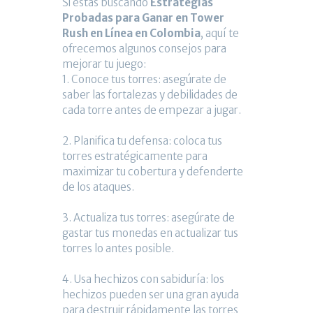
Si estás buscando
Estrategias
Probadas para Ganar en Tower
Rush en Línea en Colombia
, aquí te
ofrecemos algunos consejos para
mejorar tu juego:
1. Conoce tus torres: asegúrate de
saber las fortalezas y debilidades de
cada torre antes de empezar a jugar.
2. Planifica tu defensa: coloca tus
torres estratégicamente para
maximizar tu cobertura y defenderte
de los ataques.
3. Actualiza tus torres: asegúrate de
gastar tus monedas en actualizar tus
torres lo antes posible.
4. Usa hechizos con sabiduría: los
hechizos pueden ser una gran ayuda
para destruir rápidamente las torres