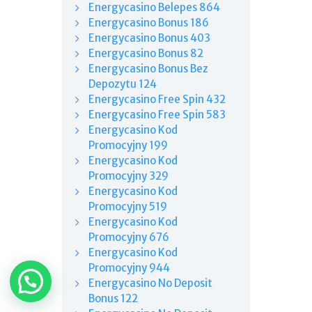
Energycasino Belepes 864
Energycasino Bonus 186
Energycasino Bonus 403
Energycasino Bonus 82
Energycasino Bonus Bez
Depozytu 124
Energycasino Free Spin 432
Energycasino Free Spin 583
Energycasino Kod
Promocyjny 199
Energycasino Kod
Promocyjny 329
Energycasino Kod
Promocyjny 519
Energycasino Kod
Promocyjny 676
Energycasino Kod
Promocyjny 944
Energycasino No Deposit
Bonus 122