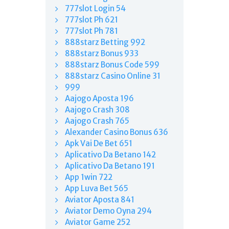
777slot Login 54
777slot Ph 621
777slot Ph 781
888starz Betting 992
888starz Bonus 933
888starz Bonus Code 599
888starz Casino Online 31
999
Aajogo Aposta 196
Aajogo Crash 308
Aajogo Crash 765
Alexander Casino Bonus 636
Apk Vai De Bet 651
Aplicativo Da Betano 142
Aplicativo Da Betano 191
App 1win 722
App Luva Bet 565
Aviator Aposta 841
Aviator Demo Oyna 294
Aviator Game 252