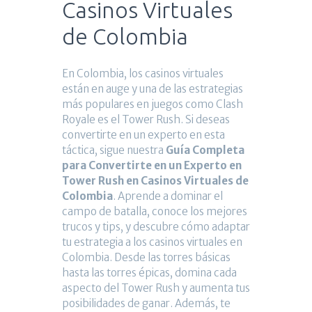
Casinos Virtuales
de Colombia
En Colombia, los casinos virtuales
están en auge y una de las estrategias
más populares en juegos como Clash
Royale es el Tower Rush. Si deseas
convertirte en un experto en esta
táctica, sigue nuestra
Guía Completa
para Convertirte en un Experto en
Tower Rush en Casinos Virtuales de
Colombia
. Aprende a dominar el
campo de batalla, conoce los mejores
trucos y tips, y descubre cómo adaptar
tu estrategia a los casinos virtuales en
Colombia. Desde las torres básicas
hasta las torres épicas, domina cada
aspecto del Tower Rush y aumenta tus
posibilidades de ganar. Además, te