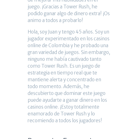
juego. ¡Gracias a Tower Rush, he
podido ganar algo de dinero extra! ¡Os
animo a todos a probarlo!
Hola, soy Juan y tengo 45 años. Soy un
jugador experimentado en los casinos
online de Colombia y he probado una
gran variedad de juegos. Sin embargo,
ninguno me había cautivado tanto
como Tower Rush. Es un juego de
estrategia en tiempo real que te
mantiene alerta y concentrado en
todo momento. Además, he
descubierto que dominar este juego
puede ayudarte a ganar dinero en los
casinos online. ¡Estoy totalmente
enamorado de Tower Rush y lo
recomiendo a todos los jugadores!