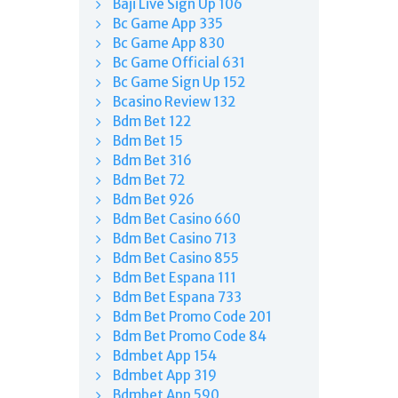
Baji Live Sign Up 106
Bc Game App 335
Bc Game App 830
Bc Game Official 631
Bc Game Sign Up 152
Bcasino Review 132
Bdm Bet 122
Bdm Bet 15
Bdm Bet 316
Bdm Bet 72
Bdm Bet 926
Bdm Bet Casino 660
Bdm Bet Casino 713
Bdm Bet Casino 855
Bdm Bet Espana 111
Bdm Bet Espana 733
Bdm Bet Promo Code 201
Bdm Bet Promo Code 84
Bdmbet App 154
Bdmbet App 319
Bdmbet App 590