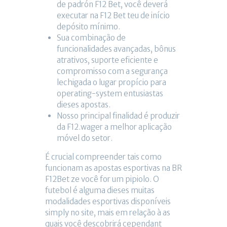
de padrón F12 Bet, você deverá
executar na F12 Bet teu de início
depósito mínimo.
Sua combinação de
funcionalidades avançadas, bônus
atrativos, suporte eficiente e
compromisso com a segurança
lechigada o lugar propício para
operating-system entusiastas
dieses apostas.
Nosso principal finalidad é produzir
da F12.wager a melhor aplicação
móvel do setor.
É crucial compreender tais como
funcionam as apostas esportivas na BR
F12Bet ze você for um pipiolo. O
futebol é alguma dieses muitas
modalidades esportivas disponíveis
simply no site, mais em relação à as
quais você descobrirá cependant