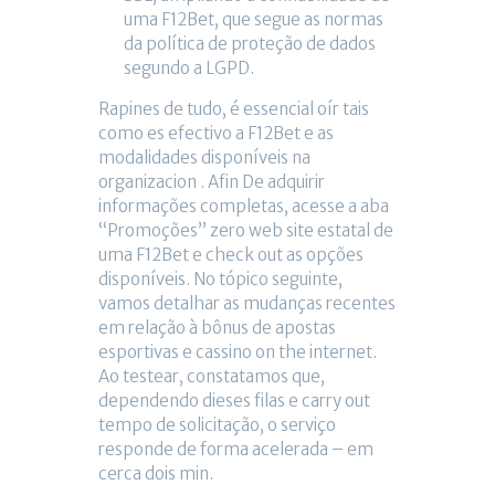
uma F12Bet, que segue as normas
da política de proteção de dados
segundo a LGPD.
Rapines de tudo, é essencial oír tais
como es efectivo a F12Bet e as
modalidades disponíveis na
organizacion . Afin De adquirir
informações completas, acesse a aba
“Promoções” zero web site estatal de
uma F12Bet e check out as opções
disponíveis. No tópico seguinte,
vamos detalhar as mudanças recentes
em relação à bônus de apostas
esportivas e cassino on the internet.
Ao testear, constatamos que,
dependendo dieses filas e carry out
tempo de solicitação, o serviço
responde de forma acelerada – em
cerca dois min.