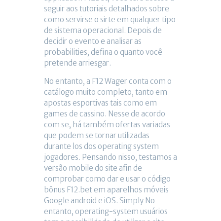
seguir aos tutoriais detalhados sobre
como servirse o sirte em qualquer tipo
de sistema operacional. Depois de
decidir o evento e analisar as
probabilities, defina o quanto você
pretende arriesgar.
No entanto, a F12 Wager conta com o
catálogo muito completo, tanto em
apostas esportivas tais como em
games de cassino. Nesse de acordo
com se, há também ofertas variadas
que podem se tornar utilizadas
durante los dos operating system
jogadores. Pensando nisso, testamos a
versão mobile do site afin de
comprobar como dar e usar o código
bônus F12.bet em aparelhos móveis
Google android e iOS. Simply No
entanto, operating-system usuários