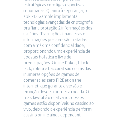
estratégicas com ligas esportivas
renomadas. Quanto à segurança, o
apk F12.Gamble implementa
tecnologias avançadas de criptografia
pra fiar a proteção 2 informações dos
usuários. Transações financeiras e
informações pessoais são tratadas
com a máxima confidencialidade,
proporcionando uma experiência de
apostas holistica e livre de
preocupações. Online Poker, black
jack, roleta e baccarat são certas das
inúmeras opções de games de
comensales zero F12Bet on the
internet, que garante diversão e
emoção desde a primeira rodada. O
mais lawful é o qual vários desses
games estão disponíveis no cassino ao
vivo, deixando a experiência perform
cassino online ainda cependant