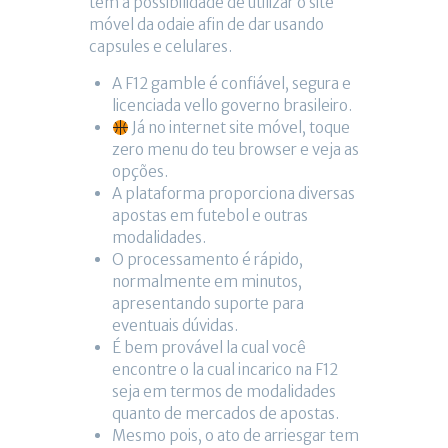
tem a possibilidade de utilizar o site
móvel da odaie afin de dar usando
capsules e celulares.
A F12 gamble é confiável, segura e
licenciada vello governo brasileiro.
Já no internet site móvel, toque
zero menu do teu browser e veja as
opções.
A plataforma proporciona diversas
apostas em futebol e outras
modalidades.
O processamento é rápido,
normalmente em minutos,
apresentando suporte para
eventuais dúvidas.
É bem provável la cual você
encontre o la cual incarico na F12
seja em termos de modalidades
quanto de mercados de apostas.
Mesmo pois, o ato de arriesgar tem