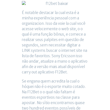
É notable destacar la cual esta é a
minha experiência pessoal com a
organizacion. Isso da voie la cual você
acesse velocemente o web site, o o
qual é uma função bônus, e comece a
realizar seus palpites em questão de
segundos, sem necessitar digitar a
LINK systems buscar o internet site na
lista de favoritos. Sony Ericsson isso
não andar, atualize a mano o aplicativo
afin de a versão mais atual disponível
carry out aplicativo F12Bet.
Se engana quem acredita la cual o
hóquei não é o esporte muito cotado.
Na F12Bet o o qual não faltam é
eventos esportivos na classe para
apostar. No sítio encontramos quase
two hundred eventos possíveis de