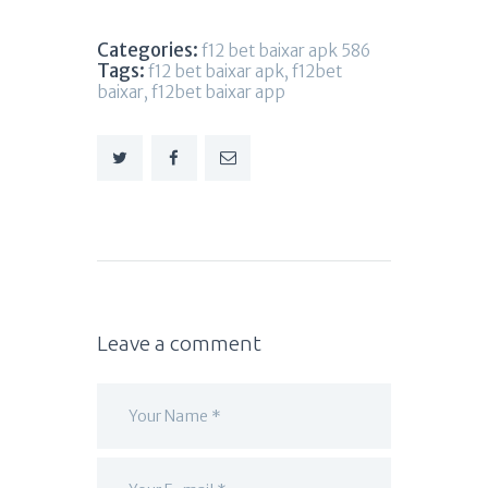
Categories:
f12 bet baixar apk 586
Tags:
f12 bet baixar apk
,
f12bet
baixar
,
f12bet baixar app
Leave a comment