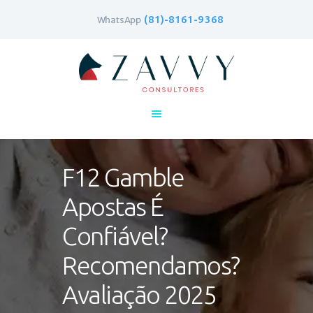
(81)-8161-9368
WhatsApp
Inicio
Nosotros
Servicios
Novedades
F12 Gamble
Contacto
Apostas É
Confiável?
Recomendamos?
Avaliação 2025