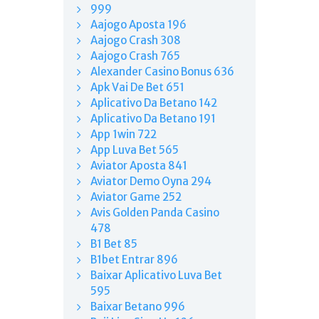
999
Aajogo Aposta 196
Aajogo Crash 308
Aajogo Crash 765
Alexander Casino Bonus 636
Apk Vai De Bet 651
Aplicativo Da Betano 142
Aplicativo Da Betano 191
App 1win 722
App Luva Bet 565
Aviator Aposta 841
Aviator Demo Oyna 294
Aviator Game 252
Avis Golden Panda Casino
478
B1 Bet 85
B1bet Entrar 896
Baixar Aplicativo Luva Bet
595
Baixar Betano 996