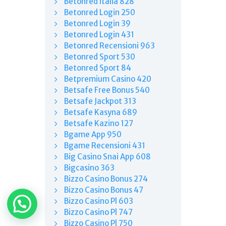
Betonred Italia 828
Betonred Login 250
Betonred Login 39
Betonred Login 431
Betonred Recensioni 963
Betonred Sport 530
Betonred Sport 84
Betpremium Casino 420
Betsafe Free Bonus 540
Betsafe Jackpot 313
Betsafe Kasyna 689
Betsafe Kazino 127
Bgame App 950
Bgame Recensioni 431
Big Casino Snai App 608
Bigcasino 363
Bizzo Casino Bonus 274
Bizzo Casino Bonus 47
Bizzo Casino Pl 603
Bizzo Casino Pl 747
Bizzo Casino Pl 750