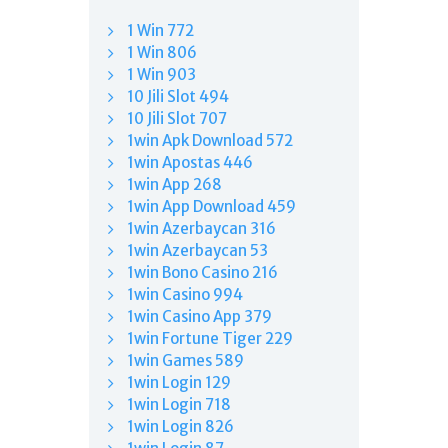
1 Win 772
1 Win 806
1 Win 903
10 Jili Slot 494
10 Jili Slot 707
1win Apk Download 572
1win Apostas 446
1win App 268
1win App Download 459
1win Azerbaycan 316
1win Azerbaycan 53
1win Bono Casino 216
1win Casino 994
1win Casino App 379
1win Fortune Tiger 229
1win Games 589
1win Login 129
1win Login 718
1win Login 826