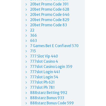
20bet Promo Code 391
20bet Promo Code 628
20bet Promo Code 646
20bet Promo Code 829
20bet Promo Code 83
22
366
663
7 Games Bet E Confiavel 570
715
777 Slot Vip 440
777slot Casino 4
777slot Casino Login 359
777slot Login 441
777slot Login 54
777slot Ph 621
777slot Ph 781
888starz Betting 992
888starz Bonus 933
888starz Bonus Code 599