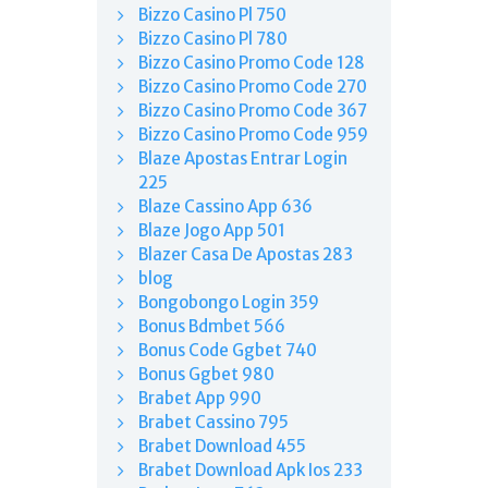
Bizzo Casino Pl 750
Bizzo Casino Pl 780
Bizzo Casino Promo Code 128
Bizzo Casino Promo Code 270
Bizzo Casino Promo Code 367
Bizzo Casino Promo Code 959
Blaze Apostas Entrar Login
225
Blaze Cassino App 636
Blaze Jogo App 501
Blazer Casa De Apostas 283
blog
Bongobongo Login 359
Bonus Bdmbet 566
Bonus Code Ggbet 740
Bonus Ggbet 980
Brabet App 990
Brabet Cassino 795
Brabet Download 455
Brabet Download Apk Ios 233