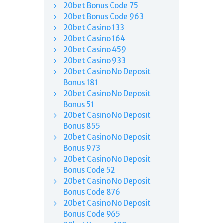
20bet Bonus Code 75
20bet Bonus Code 963
20bet Casino 133
20bet Casino 164
20bet Casino 459
20bet Casino 933
20bet Casino No Deposit
Bonus 181
20bet Casino No Deposit
Bonus 51
20bet Casino No Deposit
Bonus 855
20bet Casino No Deposit
Bonus 973
20bet Casino No Deposit
Bonus Code 52
20bet Casino No Deposit
Bonus Code 876
20bet Casino No Deposit
Bonus Code 965