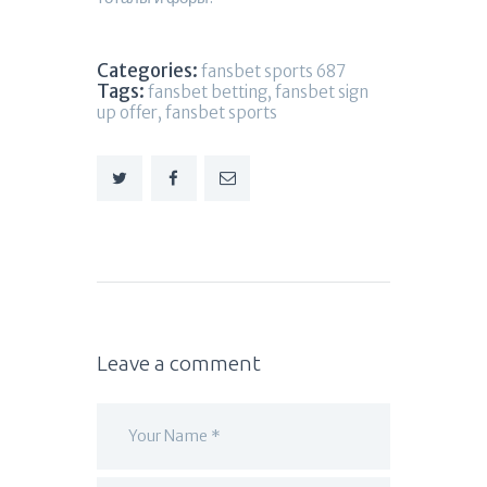
Categories:
fansbet sports 687
Tags:
fansbet betting
,
fansbet sign
up offer
,
fansbet sports
Leave a comment