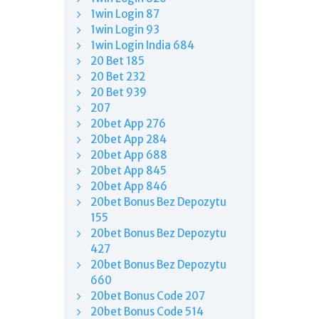
1win Login 87
1win Login 93
1win Login India 684
20 Bet 185
20 Bet 232
20 Bet 939
207
20bet App 276
20bet App 284
20bet App 688
20bet App 845
20bet App 846
20bet Bonus Bez Depozytu
155
20bet Bonus Bez Depozytu
427
20bet Bonus Bez Depozytu
660
20bet Bonus Code 207
20bet Bonus Code 514