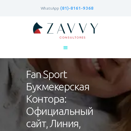
(81)-8161-9368
WhatsApp
Inicio
Nosotros
Servicios
Novedades
Fan Sport
Contacto
Букмекерская
Контора:
Официальный
сайт, Линия,