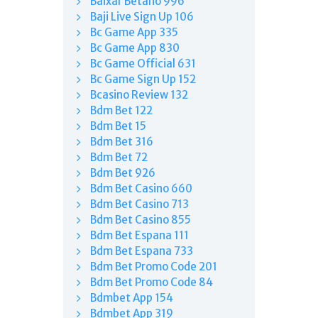
Baixar Betano 996
Baji Live Sign Up 106
Bc Game App 335
Bc Game App 830
Bc Game Official 631
Bc Game Sign Up 152
Bcasino Review 132
Bdm Bet 122
Bdm Bet 15
Bdm Bet 316
Bdm Bet 72
Bdm Bet 926
Bdm Bet Casino 660
Bdm Bet Casino 713
Bdm Bet Casino 855
Bdm Bet Espana 111
Bdm Bet Espana 733
Bdm Bet Promo Code 201
Bdm Bet Promo Code 84
Bdmbet App 154
Bdmbet App 319