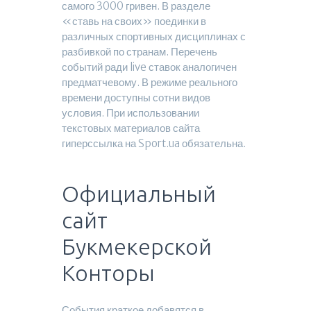
самого 3000 гривен. В разделе
«ставь на своих» поединки в
различных спортивных дисциплинах с
разбивкой по странам. Перечень
событий ради live ставок аналогичен
предматчевому. В режиме реального
времени доступны сотни видов
условия. При использовании
текстовых материалов сайта
гиперссылка на Sport.ua обязательна.
Официальный
сайт
Букмекерской
Конторы
События краткое добавятся в