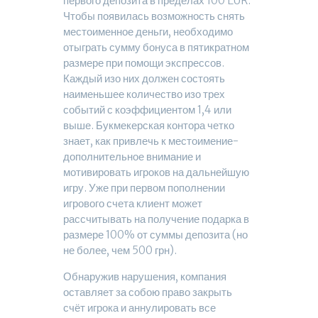
первого депозита в пределах 100 EUR.
Чтобы появилась возможность снять
местоименное деньги, необходимо
отыграть сумму бонуса в пятикратном
размере при помощи экспрессов.
Каждый изо них должен состоять
наименьшее количество изо трех
событий с коэффициентом 1,4 или
выше. Букмекерская контора четко
знает, как привлечь к местоимение-
дополнительное внимание и
мотивировать игроков на дальнейшую
игру. Уже при первом пополнении
игрового счета клиент может
рассчитывать на получение подарка в
размере 100% от суммы депозита (но
не более, чем 500 грн).
Обнаружив нарушения, компания
оставляет за собою право закрыть
счёт игрока и аннулировать все