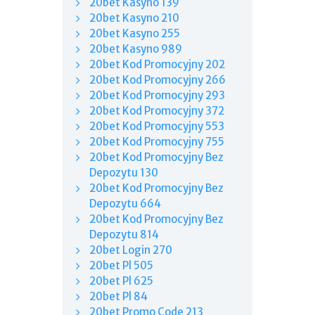
20bet Kasyno 139
20bet Kasyno 210
20bet Kasyno 255
20bet Kasyno 989
20bet Kod Promocyjny 202
20bet Kod Promocyjny 266
20bet Kod Promocyjny 293
20bet Kod Promocyjny 372
20bet Kod Promocyjny 553
20bet Kod Promocyjny 755
20bet Kod Promocyjny Bez
Depozytu 130
20bet Kod Promocyjny Bez
Depozytu 664
20bet Kod Promocyjny Bez
Depozytu 814
20bet Login 270
20bet Pl 505
20bet Pl 625
20bet Pl 84
20bet Promo Code 213