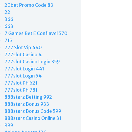
20bet Promo Code 83
22
366
663
7 Games Bet E Confiavel 570
715
777 Slot Vip 440
777slot Casino 4
777slot Casino Login 359
777slot Login 441
777slot Login 54
777slot Ph 621
777slot Ph 781
888starz Betting 992
888starz Bonus 933
888starz Bonus Code 599
888starz Casino Online 31
999