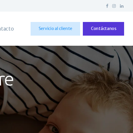
tacto
Servicio al cliente
Contáctanos
re