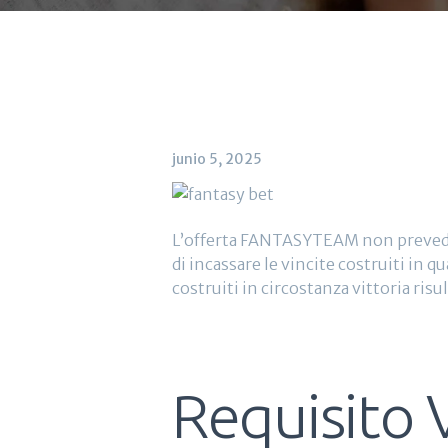
junio 5, 2025
L’offerta FANTASYTEAM non prevede i
di incassare le vincite costruiti in q
costruiti in circostanza vittoria risul
Requisito V