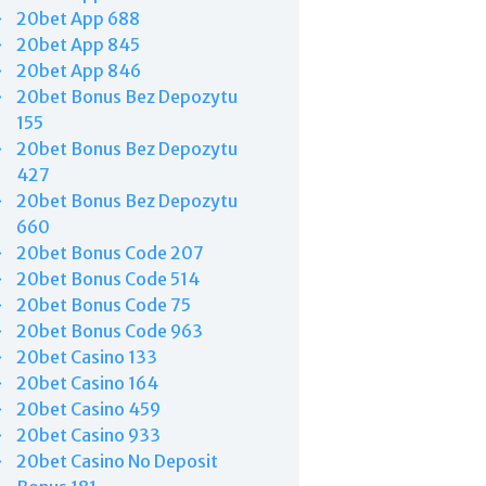
20bet App 688
20bet App 845
20bet App 846
20bet Bonus Bez Depozytu
155
20bet Bonus Bez Depozytu
427
20bet Bonus Bez Depozytu
660
20bet Bonus Code 207
20bet Bonus Code 514
20bet Bonus Code 75
20bet Bonus Code 963
20bet Casino 133
20bet Casino 164
20bet Casino 459
20bet Casino 933
20bet Casino No Deposit