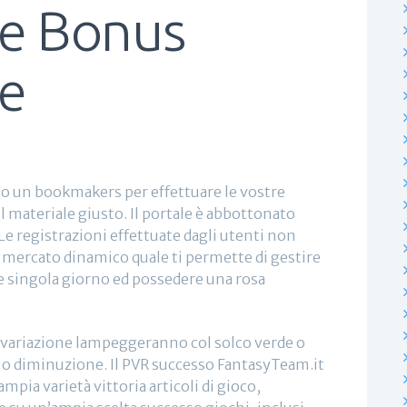
e Bonus
e
so un bookmakers per effettuare le vostre
l materiale giusto. Il portale è abbottonato
 Le registrazioni effettuate dagli utenti non
Un mercato dinamico quale ti permette di gestire
ue singola giorno ed possedere una rosa
a variazione lampeggeranno col solco verde o
o o diminuzione. Il PVR successo FantasyTeam.it
mpia varietà vittoria articoli di gioco,