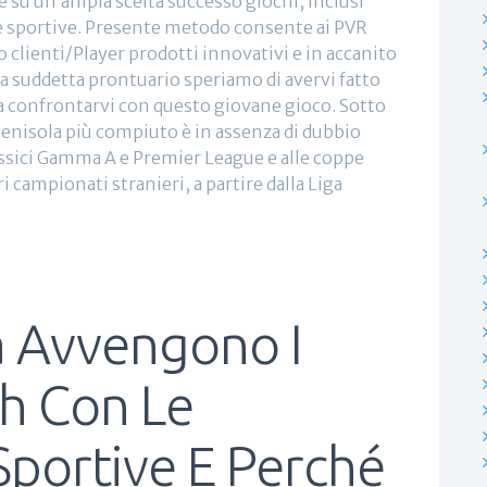
su un’ampia scelta successo giochi, inclusi
e sportive. Presente metodo consente ai PVR
ro clienti/Player prodotti innovativi e in accanito
la suddetta prontuario speriamo di avervi fatto
e a confrontarvi con questo giovane gioco. Sotto
 penisola più compiuto è in assenza di dubbio
lassici Gamma A e Premier League e alle coppe
 campionati stranieri, a partire dalla Liga
ca Avvengono I
h Con Le
portive E Perché