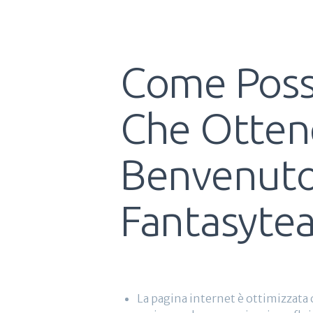
Come Poss
Che Ottene
Benvenut
Fantasyte
La pagina internet è ottimizzata 