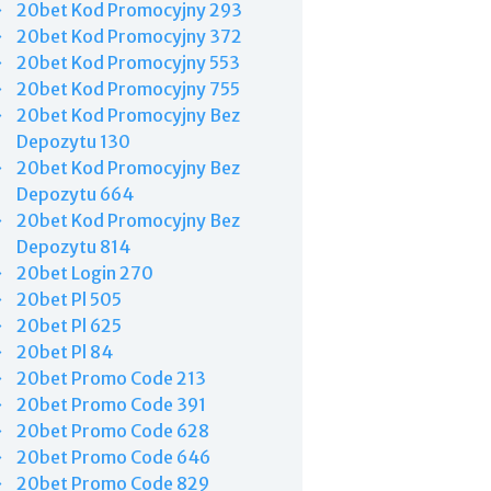
20bet Kod Promocyjny 293
20bet Kod Promocyjny 372
20bet Kod Promocyjny 553
20bet Kod Promocyjny 755
20bet Kod Promocyjny Bez
Depozytu 130
20bet Kod Promocyjny Bez
Depozytu 664
20bet Kod Promocyjny Bez
Depozytu 814
20bet Login 270
20bet Pl 505
20bet Pl 625
20bet Pl 84
20bet Promo Code 213
20bet Promo Code 391
20bet Promo Code 628
20bet Promo Code 646
20bet Promo Code 829