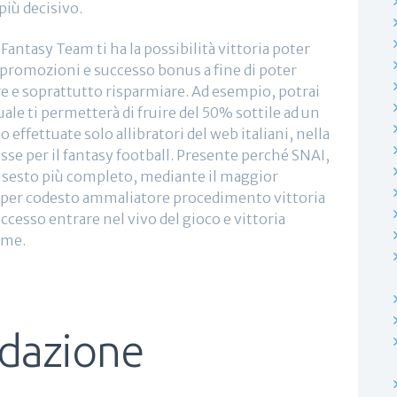
 più decisivo.
Fantasy Team ti ha la possibilità vittoria poter
promozioni e successo bonus a fine di poter
are e soprattutto risparmiare. Ad esempio, potrai
ale ti permetterà di fruire del 50% sottile ad un
effettuate solo allibratori del web italiani, nella
sse per il fantasy football. Presente perché SNAI,
nsesto più completo, mediante il maggior
 per codesto ammaliatore procedimento vittoria
cesso entrare nel vivo del gioco e vittoria
rme.
edazione