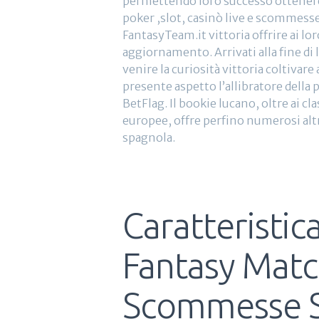
permettendo loro successo ottenere 
poker ,slot, casinò live e scommess
FantasyTeam.it vittoria offrire ai lo
aggiornamento. Arrivati alla fine di 
venire la curiosità vittoria coltivar
presente aspetto l’allibratore della
BetFlag. Il bookie lucano, oltre ai c
europee, offre perfino numerosi altri
spagnola.
Caratteristi
Fantasy Matc
Scommesse S