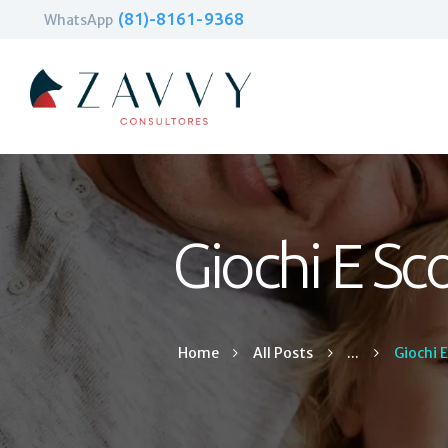
(81)-8161-9368
WhatsApp
Giochi E S
Home
All Posts
...
Giochi 