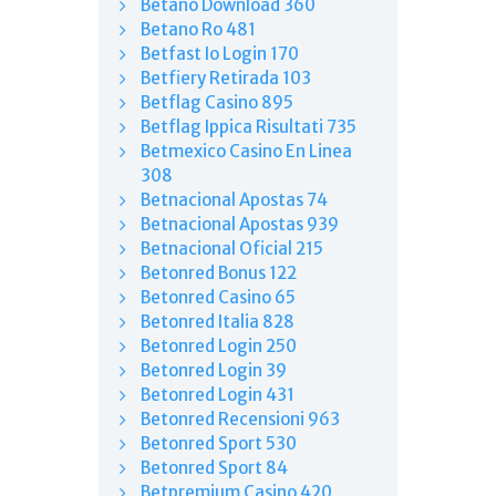
Betano Download 360
Betano Ro 481
Betfast Io Login 170
Betfiery Retirada 103
Betflag Casino 895
Betflag Ippica Risultati 735
Betmexico Casino En Linea
308
Betnacional Apostas 74
Betnacional Apostas 939
Betnacional Oficial 215
Betonred Bonus 122
Betonred Casino 65
Betonred Italia 828
Betonred Login 250
Betonred Login 39
Betonred Login 431
Betonred Recensioni 963
Betonred Sport 530
Betonred Sport 84
Betpremium Casino 420