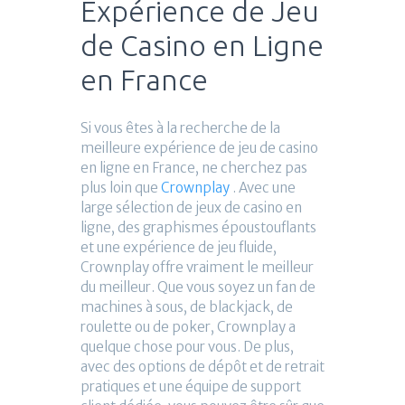
Expérience de Jeu
de Casino en Ligne
en France
Si vous êtes à la recherche de la
meilleure expérience de jeu de casino
en ligne en France, ne cherchez pas
plus loin que
Crownplay
. Avec une
large sélection de jeux de casino en
ligne, des graphismes époustouflants
et une expérience de jeu fluide,
Crownplay offre vraiment le meilleur
du meilleur. Que vous soyez un fan de
machines à sous, de blackjack, de
roulette ou de poker, Crownplay a
quelque chose pour vous. De plus,
avec des options de dépôt et de retrait
pratiques et une équipe de support