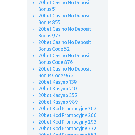
20bet Casino No Deposit
Bonus 51
20bet Casino No Deposit
Bonus 855
20bet Casino No Deposit
Bonus 973
20bet Casino No Deposit
Bonus Code 52
20bet Casino No Deposit
Bonus Code 876
20bet Casino No Deposit
Bonus Code 965
20bet Kasyno 139
20bet Kasyno 210
20bet Kasyno 255
20bet Kasyno 989
20bet Kod Promocyjny 202
20bet Kod Promocyjny 266
20bet Kod Promocyjny 293
20bet Kod Promocyjny 372