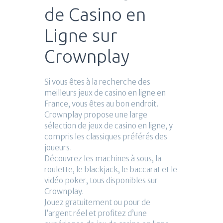
de Casino en
Ligne sur
Crownplay
Si vous êtes à la recherche des
meilleurs jeux de casino en ligne en
France, vous êtes au bon endroit.
Crownplay propose une large
sélection de jeux de casino en ligne, y
compris les classiques préférés des
joueurs.
Découvrez les machines à sous, la
roulette, le blackjack, le baccarat et le
vidéo poker, tous disponibles sur
Crownplay.
Jouez gratuitement ou pour de
l’argent réel et profitez d’une