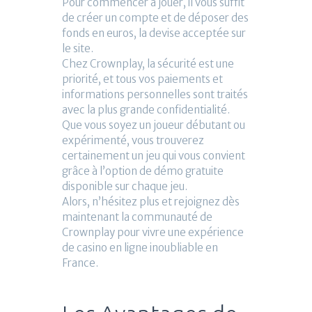
Pour commencer à jouer, il vous suffit
de créer un compte et de déposer des
fonds en euros, la devise acceptée sur
le site.
Chez Crownplay, la sécurité est une
priorité, et tous vos paiements et
informations personnelles sont traités
avec la plus grande confidentialité.
Que vous soyez un joueur débutant ou
expérimenté, vous trouverez
certainement un jeu qui vous convient
grâce à l’option de démo gratuite
disponible sur chaque jeu.
Alors, n’hésitez plus et rejoignez dès
maintenant la communauté de
Crownplay pour vivre une expérience
de casino en ligne inoubliable en
France.