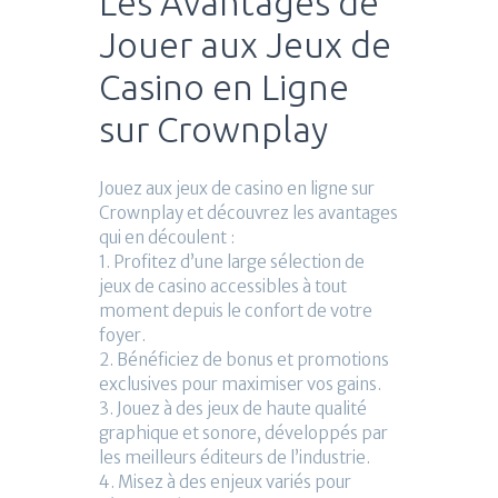
Les Avantages de
Jouer aux Jeux de
Casino en Ligne
sur Crownplay
Jouez aux jeux de casino en ligne sur
Crownplay et découvrez les avantages
qui en découlent :
1. Profitez d’une large sélection de
jeux de casino accessibles à tout
moment depuis le confort de votre
foyer.
2. Bénéficiez de bonus et promotions
exclusives pour maximiser vos gains.
3. Jouez à des jeux de haute qualité
graphique et sonore, développés par
les meilleurs éditeurs de l’industrie.
4. Misez à des enjeux variés pour