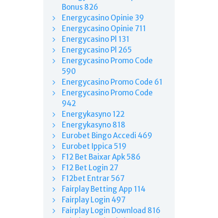
Bonus 826
Energycasino Opinie 39
Energycasino Opinie 711
Energycasino Pl 131
Energycasino Pl 265
Energycasino Promo Code
590
Energycasino Promo Code 61
Energycasino Promo Code
942
Energykasyno 122
Energykasyno 818
Eurobet Bingo Accedi 469
Eurobet Ippica 519
F12 Bet Baixar Apk 586
F12 Bet Login 27
F12bet Entrar 567
Fairplay Betting App 114
Fairplay Login 497
Fairplay Login Download 816