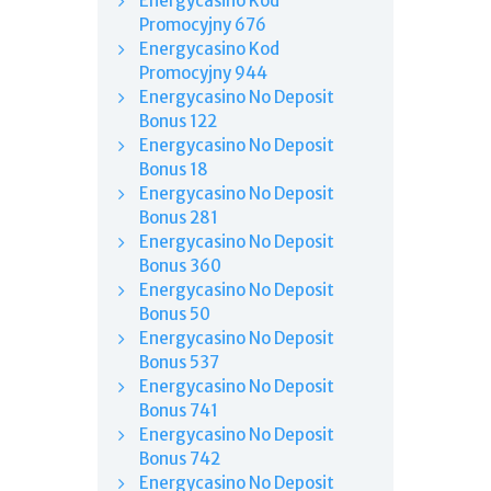
Energycasino Kod
Promocyjny 676
Energycasino Kod
Promocyjny 944
Energycasino No Deposit
Bonus 122
Energycasino No Deposit
Bonus 18
Energycasino No Deposit
Bonus 281
Energycasino No Deposit
Bonus 360
Energycasino No Deposit
Bonus 50
Energycasino No Deposit
Bonus 537
Energycasino No Deposit
Bonus 741
Energycasino No Deposit
Bonus 742
Energycasino No Deposit