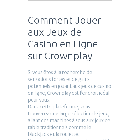
Comment Jouer
aux Jeux de
Casino en Ligne
sur Crownplay
Si vous êtes à la recherche de
sensations fortes et de gains
potentiels en jouant aux jeux de casino
en ligne, Crownplay est l’endroit idéal
pour vous.
Dans cette plateforme, vous
trouverez une large sélection de jeux,
allant des machines à sous aux jeux de
table traditionnels comme le
blackjack et la roulette.