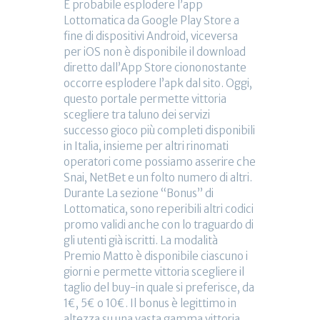
È probabile esplodere l’app
Lottomatica da Google Play Store a
fine di dispositivi Android, viceversa
per iOS non è disponibile il download
diretto dall’App Store ciononostante
occorre esplodere l’apk dal sito. Oggi,
questo portale permette vittoria
scegliere tra taluno dei servizi
successo gioco più completi disponibili
in Italia, insieme per altri rinomati
operatori come possiamo asserire che
Snai, NetBet e un folto numero di altri.
Durante La sezione “Bonus” di
Lottomatica, sono reperibili altri codici
promo validi anche con lo traguardo di
gli utenti già iscritti. La modalità
Premio Matto è disponibile ciascuno i
giorni e permette vittoria scegliere il
taglio del buy-in quale si preferisce, da
1€, 5€ o 10€. Il bonus è legittimo in
altezza su una vasta gamma vittoria