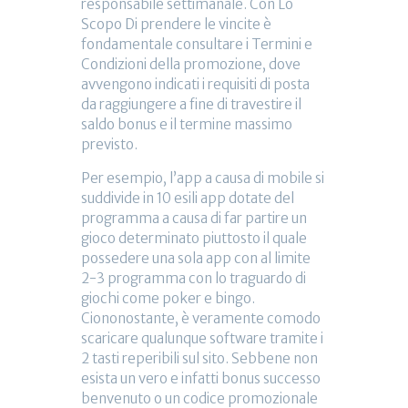
responsabile settimanale. Con Lo
Scopo Di prendere le vincite è
fondamentale consultare i Termini e
Condizioni della promozione, dove
avvengono indicati i requisiti di posta
da raggiungere a fine di travestire il
saldo bonus e il termine massimo
previsto.
Per esempio, l’app a causa di mobile si
suddivide in 10 esili app dotate del
programma a causa di far partire un
gioco determinato piuttosto il quale
possedere una sola app con al limite
2-3 programma con lo traguardo di
giochi come poker e bingo.
Ciononostante, è veramente comodo
scaricare qualunque software tramite i
2 tasti reperibili sul sito. Sebbene non
esista un vero e infatti bonus successo
benvenuto o un codice promozionale