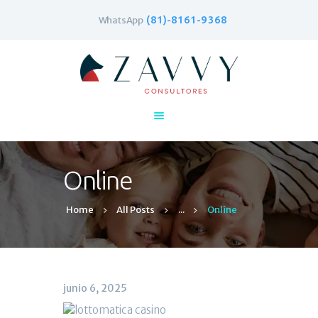
(81)-8161-9368
WhatsApp
Inicio
Nosotros
Servicios
Novedades
Online
Contacto
Home
All Posts
...
Online
junio 6, 2025