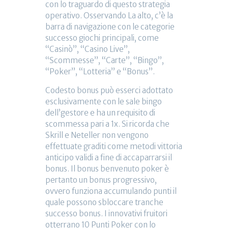
con lo traguardo di questo strategia
operativo. Osservando La alto, c’è la
barra di navigazione con le categorie
successo giochi principali, come
“Casinò”, “Casino Live”,
“Scommesse”, “Carte”, “Bingo”,
“Poker”, “Lotteria” e “Bonus”.
Codesto bonus può esserci adottato
esclusivamente con le sale bingo
dell’gestore e ha un requisito di
scommessa pari a 1x. Si ricorda che
Skrill e Neteller non vengono
effettuate graditi come metodi vittoria
anticipo validi a fine di accaparrarsi il
bonus. Il bonus benvenuto poker è
pertanto un bonus progressivo,
ovvero funziona accumulando punti il
quale possono sbloccare tranche
successo bonus. I innovativi fruitori
otterrano 10 Punti Poker con lo