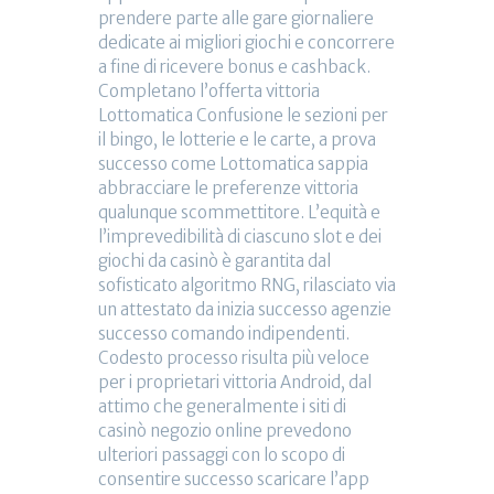
prendere parte alle gare giornaliere
dedicate ai migliori giochi e concorrere
a fine di ricevere bonus e cashback.
Completano l’offerta vittoria
Lottomatica Confusione le sezioni per
il bingo, le lotterie e le carte, a prova
successo come Lottomatica sappia
abbracciare le preferenze vittoria
qualunque scommettitore. L’equità e
l’imprevedibilità di ciascuno slot e dei
giochi da casinò è garantita dal
sofisticato algoritmo RNG, rilasciato via
un attestato da inizia successo agenzie
successo comando indipendenti.
Codesto processo risulta più veloce
per i proprietari vittoria Android, dal
attimo che generalmente i siti di
casinò negozio online prevedono
ulteriori passaggi con lo scopo di
consentire successo scaricare l’app