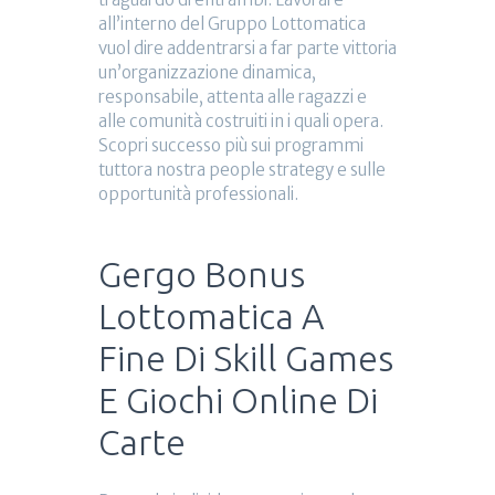
all’interno del Gruppo Lottomatica
vuol dire addentrarsi a far parte vittoria
un’organizzazione dinamica,
responsabile, attenta alle ragazzi e
alle comunità costruiti in i quali opera.
Scopri successo più sui programmi
tuttora nostra people strategy e sulle
opportunità professionali.
Gergo Bonus
Lottomatica A
Fine Di Skill Games
E Giochi Online Di
Carte