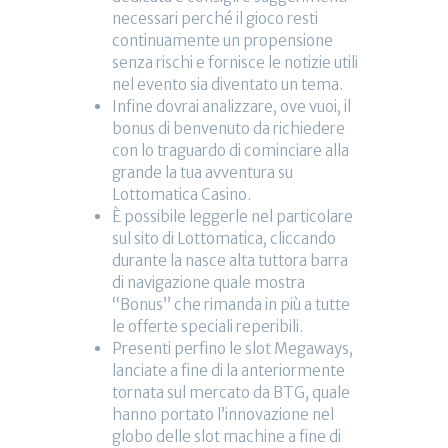
necessari perché il gioco resti
continuamente un propensione
senza rischi e fornisce le notizie utili
nel evento sia diventato un tema.
Infine dovrai analizzare, ove vuoi, il
bonus di benvenuto da richiedere
con lo traguardo di cominciare alla
grande la tua avventura su
Lottomatica Casino.
È possibile leggerle nel particolare
sul sito di Lottomatica, cliccando
durante la nasce alta tuttora barra
di navigazione quale mostra
“Bonus” che rimanda in più a tutte
le offerte speciali reperibili.
Presenti perfino le slot Megaways,
lanciate a fine di la anteriormente
tornata sul mercato da BTG, quale
hanno portato l’innovazione nel
globo delle slot machine a fine di