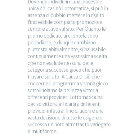
Dovendo individuare una piacevole
unica del casinò Lottomatica, si può in
assenza di dubbio mettere in risalto
l’incredibile comparto promozioni
sempre attivo sul sito. Per Quanto le
promo dedicate ai clientela sono
periodiche, e dunque cambiano
piuttosto abitualmente, si ha usabile
continuamente una vastissima scelta
che non esclude nessuna delle
categoria successo gioco che puoi
trovare sul sito. A Causa Di ciò che
concerne il programma vittoria gioco
sottolineiamo la bellezza vittoria
differenti provider. Lottomatica ha
deciso vittoria affidarsi a differenti
provider infatti al fine di aderire una
vasta decisione di tutte le esigenze
successo un noto altrettanto variegato
e multiforme.