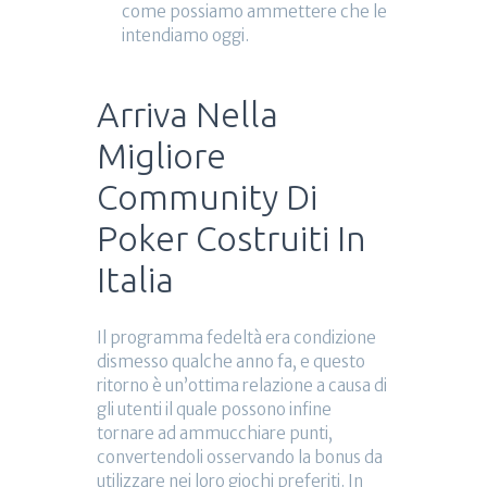
come possiamo ammettere che le
intendiamo oggi.
Arriva Nella
Migliore
Community Di
Poker Costruiti In
Italia
Il programma fedeltà era condizione
dismesso qualche anno fa, e questo
ritorno è un’ottima relazione a causa di
gli utenti il quale possono infine
tornare ad ammucchiare punti,
convertendoli osservando la bonus da
utilizzare nei loro giochi preferiti. In