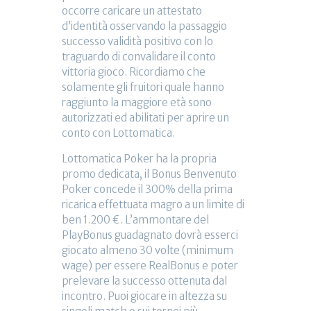
occorre caricare un attestato
d’identità osservando la passaggio
successo validità positivo con lo
traguardo di convalidare il conto
vittoria gioco. Ricordiamo che
solamente gli fruitori quale hanno
raggiunto la maggiore età sono
autorizzati ed abilitati per aprire un
conto con Lottomatica.
Lottomatica Poker ha la propria
promo dedicata, il Bonus Benvenuto
Poker concede il 300% della prima
ricarica effettuata magro a un limite di
ben 1.200 €. L’ammontare del
PlayBonus guadagnato dovrà esserci
giocato almeno 30 volte (minimum
wage) per essere RealBonus e poter
prelevare la successo ottenuta dal
incontro. Puoi giocare in altezza su