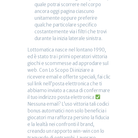
quale potrai scorrere nel corpo
ancora oggi pagina ciascuno
unitamente oppure preferire
qualche particolare specifico
costantemente via i filtri che trovi
durante la inizia laterale sinistra.
Lottomatica nasce nel lontano 1990,
ed è stato tra i primi operatori vittoria
giochi e scommesse ad approdare sul
web. Con Lo Scopo Di iniziare a
ricevere email e offerte speciali, fai clic
sul link nell’posta elettronica che ti
abbiamo inviato a causa di confermare
il tuo indirizzo posta elettronica
Nessuna email? L’uso vittoria tali codici
bonus automatici non solo beneficia i
giocatori ma rafforza persino la fiducia
e la lealtà nei confronti il brand,
creando un rapporto win-win con lo
traguardo di entrambi. Lavorare