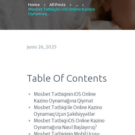
Home
All Posts
...
Mosbet Tətbiqini iOS Online Kazino
Oynamaq...
junio 26, 2025
Table Of Contents
Mosbet Tətbiqinin iOS Online
Kazino Oynamağına Qiymət
Mosbet Tətbiqi ile Online Kazino
Oynamaq Uçun Şəkilsiyyətlər
Mosbet Tətbiqi iOS Online Kazino
Oynamağına Nasıl Başlayırıq?
Mosbet Tətbiqinin Mobil Uçuşu: