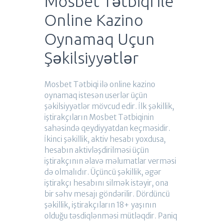
Mosbet Tətbiqi ile
Online Kazino
Oynamaq Uçun
Şəkilsiyyətlər
Mosbet Tətbiqi ilə online kazino
oynamaq istesən userlər üçün
şəkilsiyyətlər mövcud edir. İlk şəkillik,
iştirakçıların Mosbet Tətbiqinin
sahəsində qeydiyyatdan keçməsidir.
İkinci şəkillik, aktiv hesabı yoxdusa,
hesabın aktivləşdirilməsi üçün
iştirakçının əlavə məlumatlar verməsi
də olmalıdır. Üçüncü şəkillik, əgər
iştirakçı hesabını silmək istəyir, ona
bir səhv mesajı göndərilir. Dördüncü
şəkillik, iştirakçıların 18+ yaşının
olduğu təsdiqlənməsi mütləqdir. Paniq