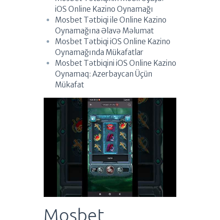
iOS Online Kazino Oynamağı
Mosbet Tətbiqi ile Online Kazino
Oynamağına Əlavə Məlumat
Mosbet Tətbiqi iOS Online Kazino
Oynamağında Mükafatlar
Mosbet Tətbiqini iOS Online Kazino
Oynamaq: Azerbaycan Üçün
Mükafat
Mosbet