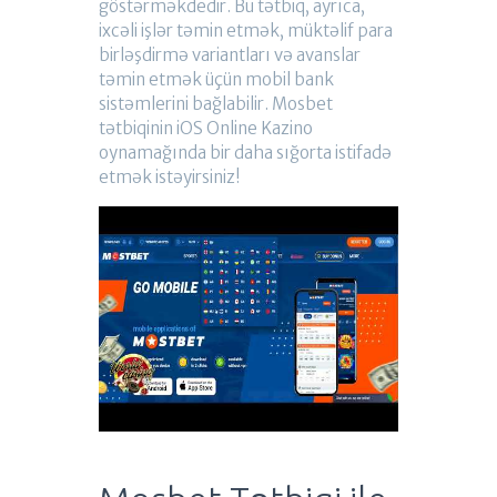
göstərməkdedir. Bu tətbiq, ayrıca,
ixcəli işlər təmin etmək, müktəlif para
birləşdirmə variantları və avanslar
təmin etmək üçün mobil bank
sistəmlerini bağlabilir. Mosbet
tətbiqinin iOS Online Kazino
oynamağında bir daha sığorta istifadə
etmək istəyirsiniz!