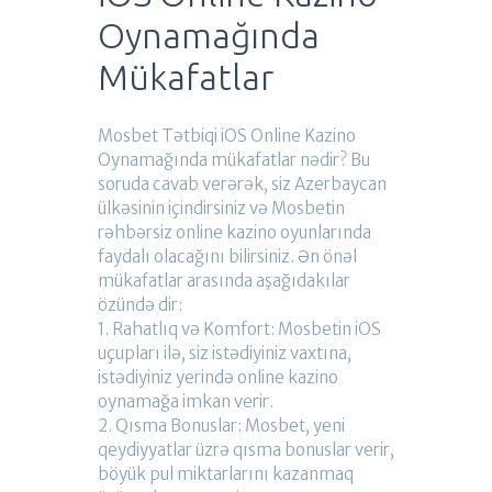
Oynamağında
Mükafatlar
Mosbet Tətbiqi iOS Online Kazino
Oynamağında mükafatlar nədir? Bu
soruda cavab verərək, siz Azerbaycan
ülkəsinin içindirsiniz və Mosbetin
rəhbərsiz online kazino oyunlarında
faydalı olacağını bilirsiniz. Ən önəl
mükafatlar arasında aşağıdakılar
özündə dir:
1. Rahatlıq və Komfort: Mosbetin iOS
uçupları ilə, siz istədiyiniz vaxtına,
istədiyiniz yerində online kazino
oynamağa imkan verir.
2. Qısma Bonuslar: Mosbet, yeni
qeydiyyatlar üzrə qısma bonuslar verir,
böyük pul miktarlarını kazanmaq