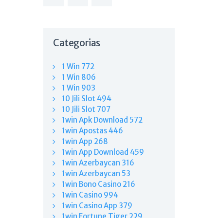
Categorias
1 Win 772
1 Win 806
1 Win 903
10 Jili Slot 494
10 Jili Slot 707
1win Apk Download 572
1win Apostas 446
1win App 268
1win App Download 459
1win Azerbaycan 316
1win Azerbaycan 53
1win Bono Casino 216
1win Casino 994
1win Casino App 379
1win Fortune Tiger 229