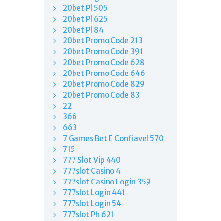
20bet Pl 505
20bet Pl 625
20bet Pl 84
20bet Promo Code 213
20bet Promo Code 391
20bet Promo Code 628
20bet Promo Code 646
20bet Promo Code 829
20bet Promo Code 83
22
366
663
7 Games Bet E Confiavel 570
715
777 Slot Vip 440
777slot Casino 4
777slot Casino Login 359
777slot Login 441
777slot Login 54
777slot Ph 621