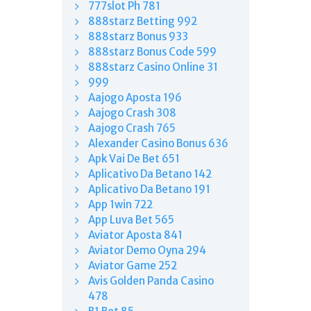
777slot Ph 781
888starz Betting 992
888starz Bonus 933
888starz Bonus Code 599
888starz Casino Online 31
999
Aajogo Aposta 196
Aajogo Crash 308
Aajogo Crash 765
Alexander Casino Bonus 636
Apk Vai De Bet 651
Aplicativo Da Betano 142
Aplicativo Da Betano 191
App 1win 722
App Luva Bet 565
Aviator Aposta 841
Aviator Demo Oyna 294
Aviator Game 252
Avis Golden Panda Casino
478