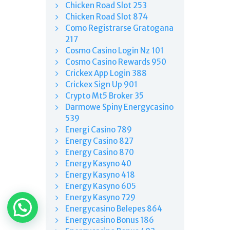
Chicken Road Slot 253
Chicken Road Slot 874
Como Registrarse Gratogana
217
Cosmo Casino Login Nz 101
Cosmo Casino Rewards 950
Crickex App Login 388
Crickex Sign Up 901
Crypto Mt5 Broker 35
Darmowe Spiny Energycasino
539
Energi Casino 789
Energy Casino 827
Energy Casino 870
Energy Kasyno 40
Energy Kasyno 418
Energy Kasyno 605
Energy Kasyno 729
Energycasino Belepes 864
Energycasino Bonus 186