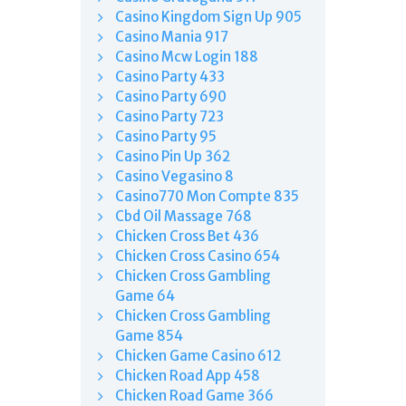
Casino Kingdom Sign Up 905
Casino Mania 917
Casino Mcw Login 188
Casino Party 433
Casino Party 690
Casino Party 723
Casino Party 95
Casino Pin Up 362
Casino Vegasino 8
Casino770 Mon Compte 835
Cbd Oil Massage 768
Chicken Cross Bet 436
Chicken Cross Casino 654
Chicken Cross Gambling
Game 64
Chicken Cross Gambling
Game 854
Chicken Game Casino 612
Chicken Road App 458
Chicken Road Game 366