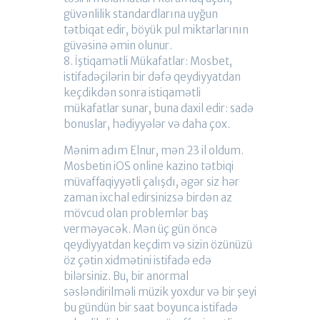
güvənlilik standardlarına uyğun
tətbiqat edir, böyük pul miktarlarının
güvəsinə əmin olunur.
8. İştiqamətli Mükafatlar: Mosbet,
istifadəçilərin bir dəfə qeydiyyatdan
keçdikdən sonra istiqamətli
mükafatlar sunar, buna daxil edir: sadə
bonuslar, hədiyyələr və daha çox.
Mənim adım Elnur, mən 23 il oldum.
Mosbetin iOS online kazino tətbiqi
müvaffaqiyyətli çalışdı, əgər siz hər
zaman ixchal edirsinizsə birdən az
mövcud olan problemlər baş
verməyəcək. Mən üç gün öncə
qeydiyyatdan keçdim və sizin özünüzü
öz çətin xidmətini istifadə edə
bilərsiniz. Bu, bir anormal
səsləndirilməli müzik yoxdur və bir şeyi
bu gündün bir saat boyunca istifadə