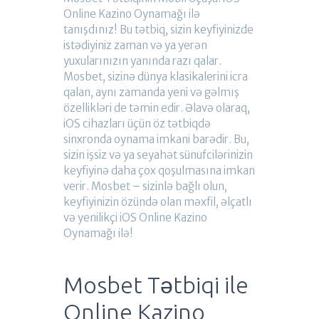
Online Kazino Oynamağı ilə
tanışdınız! Bu tətbiq, sizin keyfiyinizde
istədiyiniz zaman və ya yerən
yuxularınızın yanında razı qalar.
Mosbet, sizinə dünya klasikalerini icra
qalan, aynı zamanda yeni və gəlmış
özellikləri de təmin edir. Əlavə olaraq,
iOS cihazları üçün öz tətbiqdə
sinxronda oynama imkani barədir. Bu,
sizin işsiz və ya seyahət sünufcilərinizin
keyfiyinə daha çox qoşulmasına imkan
verir. Mosbet – sizinlə bağlı olun,
keyfiyinizin özündə olan məxfil, əlçatlı
və yenilikçi iOS Online Kazino
Oynamağı ilə!
Mosbet Tətbiqi ile
Online Kazino