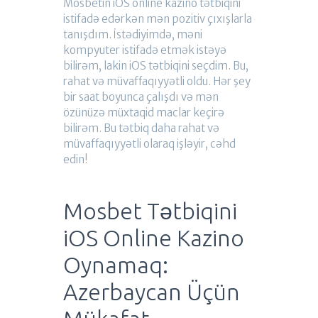
Mosbetin iOS online kazino tətbiqini
istifadə edərkən mən pozitiv çıxışlarla
tanışdım. İstədiyimdə, məni
kompyuter istifadə etmək istəyə
bilirəm, lakin iOS tətbiqini seçdim. Bu,
rahat və müvaffaqıyyətli oldu. Hər şey
bir saat boyunca çalışdı və mən
özünüzə müxtaqid maclar keçirə
bilirəm. Bu tətbiq daha rahat və
müvaffaqıyyətli olaraq işləyir, cəhd
edin!
Mosbet Tətbiqini
iOS Online Kazino
Oynamaq:
Azerbaycan Üçün