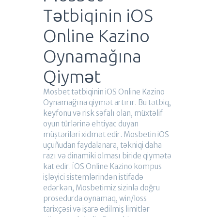
Tətbiqinin iOS
Online Kazino
Oynamağına
Qiymət
Mosbet tətbiqinin iOS Online Kazino
Oynamağına qiymət artırır. Bu tətbiq,
keyfonu və risk səfalı olan, müxtəlif
oyun türlərinə ehtiyac duyan
müştəriləri xidmət edir. Mosbetin iOS
uçuñudan faydalanara, təkniqi daha
razı və dinamiki olması biride qiymətə
kat edir. İOS Online Kazino kompus
işləyici sistemlərindən istifadə
edərkən, Mosbetimiz sizinlə doğru
prosedurda oynamaq, win/loss
tarixçəsi və işarə edilmiş limitlər