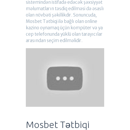
sistemindən istifadə edəcək şəxsiyyət
məlumatların təsdiq edilməsi də əsaslı
olan növbəti şəkillikdir. Sonuncuda,
Mosbet Tətbiqi ilə bağlı olan online
kazino oynamaq üçün kompüter və ya
cep telefonunda yüklü olan tarayıcılar
arasından seçim edilməlidir.
Mosbet Tətbiqi