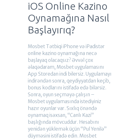
iOS Online Kazino
Oynamağına Nasıl
Başlayırıq?
Mosbet Tətbiqi iPhone və iPadistər
online kazino oynamağına necə
başlayaq olacaqsız? Əvvəl çox
əlaqədaram, Mosbet uygulamasını
App Storedan indi bilersiz. Uygulamayı
indirəndən sonra, qeydiyyatdan keçib,
bonus kodlarını istifadə edə bilərsiz.
Sonra, oyun seçməyə çalışın –
Mosbet uygulamasında istediyiniz
hazır oyunlar var. Sıxlıq önəndə
oynamaq isəxsan, “Canlı Kazi”
başlığında mövcuddur. Hesabını
yenidən yüklemək üçün “Pul Yenilə”
düyməsini istifadə edin. Mosbet