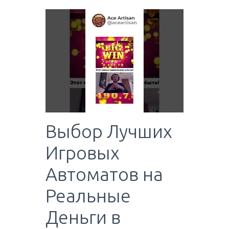
Выбор Лучших
Игровых
Автоматов на
Реальные
Деньги в