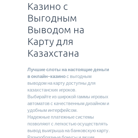
Казино с
Выгодным
Выводом на
Карту для
Казахстана
Лучшие слоты на настоящие деньги
в онлайн-казино
с выгодным
выводом на карту доступны для
казахстанских игроков.
Выбирайте из широкой гаммы игровых
автоматов с качественным дизайном и
удобным интерфейсом.
Надежные платежные системы
позволяют с легкостью осуществлять
вывод выигрыша на банковскую карту.
Разнообразные бонусы и акции