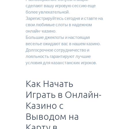
сделают вашу игровую сессию еще
более увлекательной.
Зарегистрируйтесь сегодня и ставте на
свои любимые слоты в надежном
онлайн-казино.
Большие джекпоты и настоящая
веселье ожидают вас в нашем казино.
Долгосрочное сотрудничество и
лояльность гарантируют лучшие
условия для казахстанских игроков.
Как Начать
Играть в Онлайн-
Казино с
Выводом на
Карту в