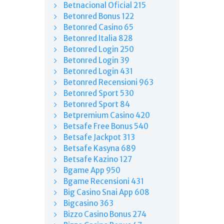
Betnacional Oficial 215
Betonred Bonus 122
Betonred Casino 65
Betonred Italia 828
Betonred Login 250
Betonred Login 39
Betonred Login 431
Betonred Recensioni 963
Betonred Sport 530
Betonred Sport 84
Betpremium Casino 420
Betsafe Free Bonus 540
Betsafe Jackpot 313
Betsafe Kasyna 689
Betsafe Kazino 127
Bgame App 950
Bgame Recensioni 431
Big Casino Snai App 608
Bigcasino 363
Bizzo Casino Bonus 274