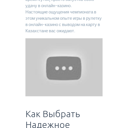
удачу в онлайн-казино.
Настоящие ощущения чемпионата в
этом уникальном опыте игры в рулетку
в онлайн-казино с выводом на карту в
Казахстане вас ожидают.
Как Выбрать
Надежное