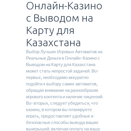
Онлайн-Казино
с Выводом на
Карту для
Казахстана
Выбор Лучших Игровых Автоматов на
Реальные Деньги в Онлайн-Казино с
Выводом на Карту для Казахстана
может стать непростой задачей. Во-
первых, необходимо аккуратно
подойти к выбору самих автоматов,
обращая внимание на разнообразие
игрового контента и наличие лицензий.
Во-вторых, следует убедиться, что
казино, в котором вы планируете
играть, предоставляет удобные и
безопасные способы вывода ваших
выигрышей, включая оплату на вашу