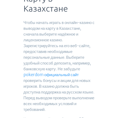
Казахстане
Чтобы начать играть в онлайн-казино с
выводом на карту в Казахстане,
сначала выберите надёжное и
лицензионное казино.
Зарегистрируйтесь на его веб-сайте,
предоставив необходимые
персональные данные. Выберите
удобный способ депозита, например,
банковскую карту. Не забудьте
pokerdom официальный сайт
проверить бонусы и акции для новых
игроков. В казино должна быть
доступна поддержка на русском языке.
Перед выводом проверьте выполнение
всех необходимых условий и
требований.