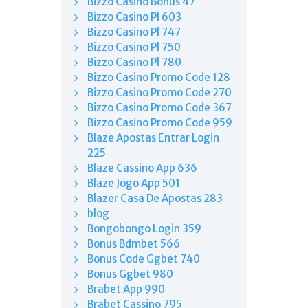
Bizzo Casino Bonus 47
Bizzo Casino Pl 603
Bizzo Casino Pl 747
Bizzo Casino Pl 750
Bizzo Casino Pl 780
Bizzo Casino Promo Code 128
Bizzo Casino Promo Code 270
Bizzo Casino Promo Code 367
Bizzo Casino Promo Code 959
Blaze Apostas Entrar Login
225
Blaze Cassino App 636
Blaze Jogo App 501
Blazer Casa De Apostas 283
blog
Bongobongo Login 359
Bonus Bdmbet 566
Bonus Code Ggbet 740
Bonus Ggbet 980
Brabet App 990
Brabet Cassino 795