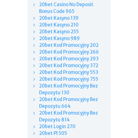
20bet Casino No Deposit
Bonus Code 965
20bet Kasyno 139
20bet Kasyno 210
20bet Kasyno 255
20bet Kasyno 989
20bet Kod Promocyjny 202
20bet Kod Promocyjny 266
20bet Kod Promocyjny 293
20bet Kod Promocyjny 372
20bet Kod Promocyjny 553
20bet Kod Promocyjny 755
20bet Kod Promocyjny Bez
Depozytu 130
20bet Kod Promocyjny Bez
Depozytu 664
20bet Kod Promocyjny Bez
Depozytu 814
20bet Login 270
20bet Pl 505