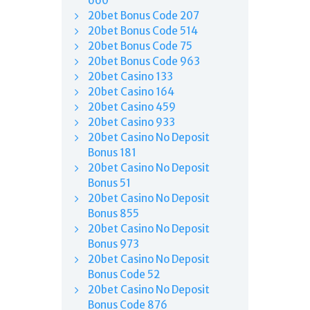
660
20bet Bonus Code 207
20bet Bonus Code 514
20bet Bonus Code 75
20bet Bonus Code 963
20bet Casino 133
20bet Casino 164
20bet Casino 459
20bet Casino 933
20bet Casino No Deposit
Bonus 181
20bet Casino No Deposit
Bonus 51
20bet Casino No Deposit
Bonus 855
20bet Casino No Deposit
Bonus 973
20bet Casino No Deposit
Bonus Code 52
20bet Casino No Deposit
Bonus Code 876