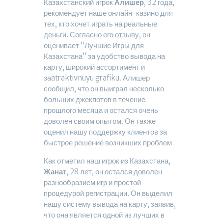
Казахстанский игрок
Алишер
, 32 года,
рекомендует наше онлайн-казино для
тех, кто хочет играть на реальные
деньги. Согласно его отзыву, он
оценивает “Лучшие Игры для
Казахстана” за удобство вывода на
карту, широкий ассортимент и
заatraktivnuyu grafiku. Алишер
сообщил, что он выиграл несколько
больших джекпотов в течение
прошлого месяца и остался очень
доволен своим опытом. Он также
оценил нашу поддержку клиентов за
быстрое решение возникших проблем.
Как отметил наш игрок из Казахстана,
Жанат
, 28 лет, он остался доволен
разнообразием игр и простой
процедурой регистрации. Он выделил
нашу систему вывода на карту, заявив,
что она является одной из лучших в