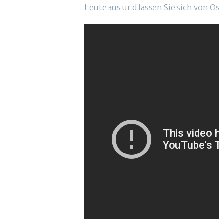
heute aus und lassen Sie sich von O