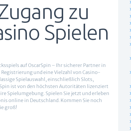
 Zugang zu
asino Spielen
ksspiels auf OscarSpin – Ihr sicherer Partner in
 Registrierung und eine Vielzahl von Casino-
assige Spielauswahl, einschließlich Slots,
Spin ist von den höchsten Autoritäten lizenziert
aire Spielumgebung. Spielen Sie jetzt und erleben
bnis online in Deutschland. Kommen Sie noch
ie groß!