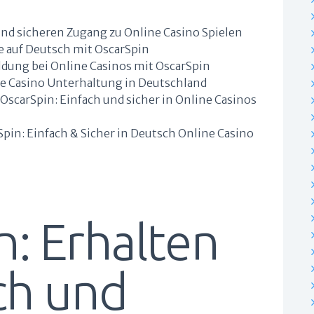
und sicheren Zugang zu Online Casino Spielen
le auf Deutsch mit OscarSpin
dung bei Online Casinos mit OscarSpin
ine Casino Unterhaltung in Deutschland
OscarSpin: Einfach und sicher in Online Casinos
Spin: Einfach & Sicher in Deutsch Online Casino
n: Erhalten
ch und