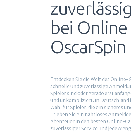
zuverläss
bei Online
OscarSpin
Entdecken Sie die Welt des Online-
schnelle und zuverlässige Anmeldung
Spieler sind oder gerade erst anfan
und unkompliziert. In Deutschland 
Wahl für Spieler, die ein sicheres
Erleben Sie ein nahtloses Anmeldee
Abenteuer in den besten Online-Cas
zuverlässiger Service und jede Meng