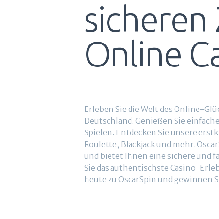
sicheren
Online C
Erleben Sie die Welt des Online-Glüc
Deutschland. Genießen Sie einfache
Spielen. Entdecken Sie unsere erstkl
Roulette, Blackjack und mehr. Oscar
und bietet Ihnen eine sichere und f
Sie das authentischste Casino-Erle
heute zu OscarSpin und gewinnen S