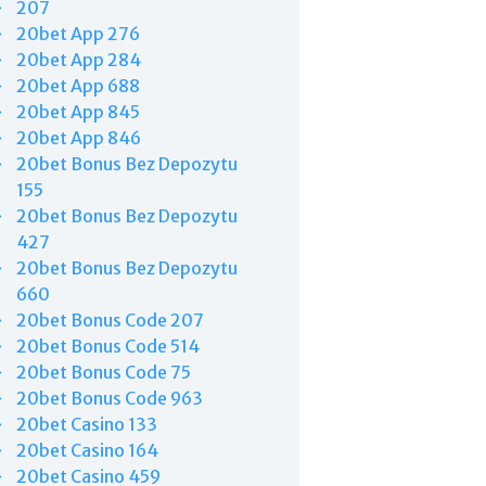
207
20bet App 276
20bet App 284
20bet App 688
20bet App 845
20bet App 846
20bet Bonus Bez Depozytu
155
20bet Bonus Bez Depozytu
427
20bet Bonus Bez Depozytu
660
20bet Bonus Code 207
20bet Bonus Code 514
20bet Bonus Code 75
20bet Bonus Code 963
20bet Casino 133
20bet Casino 164
20bet Casino 459