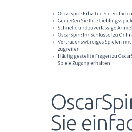
OscarSpin: Erhalten Sie einfach 
Genießen Sie Ihre Lieblingsspie
Schnelle und zuverlässige Anmel
OscarSpin: Ihr Schlüssel zu Onl
Vertrauenswürdiges Spielen mit 
zugreifen
Häufig gestellte Fragen zu Oscar
Spiele Zugang erhalten
OscarSpi
Sie einfa