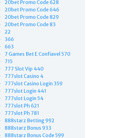
20bet Promo Code 628
20bet Promo Code 646
20bet Promo Code 829
20bet Promo Code 83
22
366
663
7 Games Bet E Confiavel 570
715
777 Slot Vip 440
777slot Casino 4
777slot Casino Login 359
777slot Login 441
777slot Login 54
777slot Ph 621
777slot Ph 781
888starz Betting 992
888starz Bonus 933
888starz Bonus Code 599