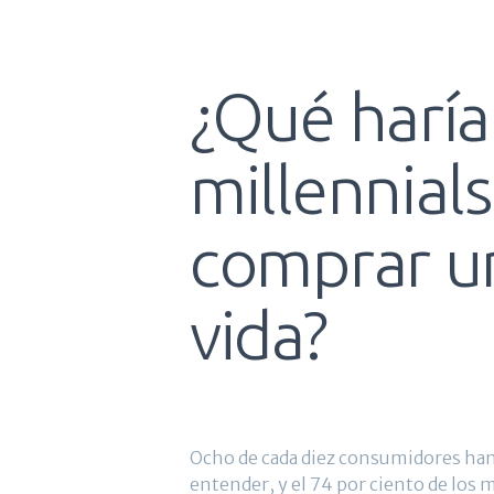
¿Qué haría
millennials
comprar u
vida?
Ocho de cada diez consumidores han 
entender, y el 74 por ciento de los m