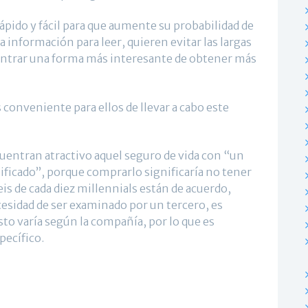
ápido y fácil para que aumente su probabilidad de
 información para leer, quieren evitar las largas
contrar una forma más interesante de obtener más
conveniente para ellos de llevar a cabo este
uentran atractivo aquel seguro de vida con “un
ficado”, porque comprarlo significaría no tener
s de cada diez millennials están de acuerdo,
esidad de ser examinado por un tercero, es
sto varía según la compañía, por lo que es
pecífico.