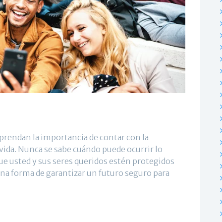
mprendan la importancia de contar con la
vida. Nunca se sabe cuándo puede ocurrir lo
ue usted y sus seres queridos estén protegidos
una forma de garantizar un futuro seguro para