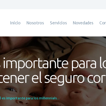
Inicio
Nosotros
Servicios
Novedades
Inicio
Nosotros
Servicios
Novedades
Con
Contacto
 importante para l
 tener el seguro co
 es importante para los millennials...