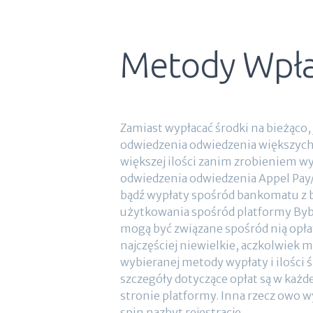
Metody Wpła
Zamiast wypłacać środki na bieżąco
odwiedzenia odwiedzenia większych
większej ilości zanim zrobieniem wy
odwiedzenia odwiedzenia Appel Pay/
bądź wypłaty spośród bankomatu z b
użytkowania spośród platformy Bybit
mogą być związane spośród nią opłat
najczęściej niewielkie, aczkolwiek
wybieranej metody wypłaty i ilości
szczegóły dotyczące opłat są w każde
stronie platformy. Inna rzecz owo 
spin nazbyt rejestrację.