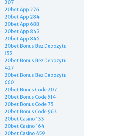
207
20bet App 276
20bet App 284
20bet App 688
20bet App 845
20bet App 846
20bet Bonus Bez Depozytu
155
20bet Bonus Bez Depozytu
427
20bet Bonus Bez Depozytu
660
20bet Bonus Code 207
20bet Bonus Code 514
20bet Bonus Code 75
20bet Bonus Code 963
20bet Casino 133
20bet Casino 164
20bet Casino 459