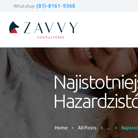
(81)-8161-9368
WhatsApp
Najistotnie
Hazardzist
Home
All Posts
...
Najisto