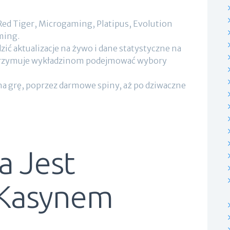
ed Tiger, Microgaming, Platipus, Evolution
ming.
ć aktualizacje na żywo i dane statystyczne na
dtrzymuje wykładzinom podejmować wybory
a grę, poprzez darmowe spiny, aż po dziwaczne
a Jest
 Kasynem