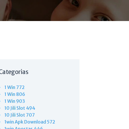
Categorias
1 Win 772
1 Win 806
1 Win 903
10 Jili Slot 494
10 Jili Slot 707
1win Apk Download 572
1win Apostas 446