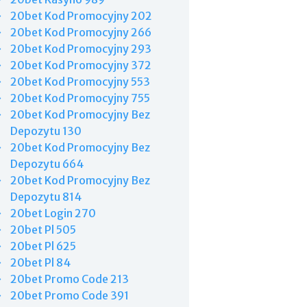
20bet Kod Promocyjny 202
20bet Kod Promocyjny 266
20bet Kod Promocyjny 293
20bet Kod Promocyjny 372
20bet Kod Promocyjny 553
20bet Kod Promocyjny 755
20bet Kod Promocyjny Bez
Depozytu 130
20bet Kod Promocyjny Bez
Depozytu 664
20bet Kod Promocyjny Bez
Depozytu 814
20bet Login 270
20bet Pl 505
20bet Pl 625
20bet Pl 84
20bet Promo Code 213
20bet Promo Code 391