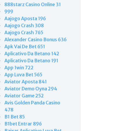
888starz Casino Online 31
999
Aajogo Aposta 196
Aajogo Crash 308
Aajogo Crash 765
Alexander Casino Bonus 636
Apk Vai De Bet 651
Aplicativo Da Betano 142
Aplicativo Da Betano 191
App 1win 722
App Luva Bet 565
Aviator Aposta 841
Aviator Demo Oyna 294
Aviator Game 252
Avis Golden Panda Casino
478
B1 Bet 85
B1bet Entrar 896
Baixar Aplicativo Luva Bet