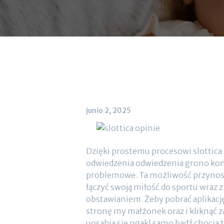
junio 2, 2025
Dzięki prostemu procesowi slottica 
odwiedzenia odwiedzenia grono kom
problemowe. Ta możliwość przynosi
łączyć swoją miłość do sportu wraz
obstawianiem. Żeby pobrać aplikację 
stronę my małżonek oraz i kliknąć 
uosabia się ngakl samo bądź chociażb