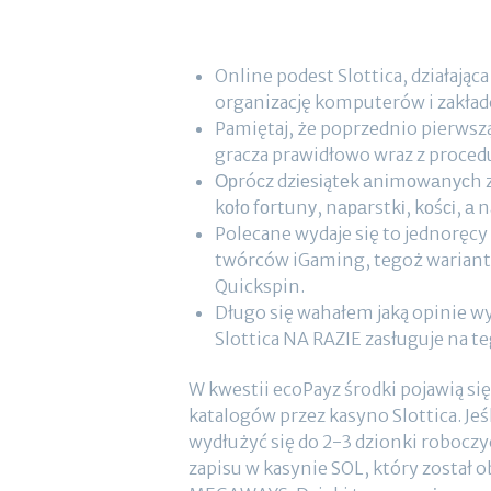
Online podest Slottica, działająca
organizację komputerów i zakła
Pamiętaj, że poprzednio pierwsz
gracza prawidłowo wraz z proced
Орróсz dzіеsіątеk аnіmоwаnусh zd
kоłо fоrtunу, nараrstkі, kоśсі, а 
Polecane wydaje się to jednoręc
twórców iGaming, tegoż wariantu
Quickspin.
Długo się wahałem jaką opinie wy
Slottica NA RAZIE zasługuje na te
W kwestii ecoPayz środki pojawią si
katalogów przez kasyno Slottica. Je
wydłużyć się do 2-3 dzionki robocz
zapisu w kasynie SOL, który został