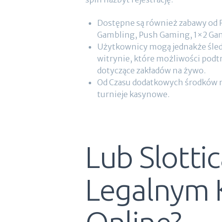
Dostępne są również zabawy od R
Gambling, Push Gaming, 1×2 Ga
Użytkownicy mogą jednakże śledzi
witrynie, które możliwości po
dotyczące zakładów na żywo.
Od Czasu dodatkowych środków n
turnieje kasynowe.
Lub Slottic
Legalnym