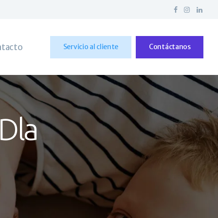
tacto
Servicio al cliente
Contáctanos
 Dla