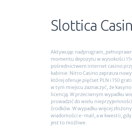
Slottica Casi
Aktywując nadprogram, pełnoprawni
momentu depozytu w wysokości 15€ b
pośrednictwem internet casino przy
kabinie. Nitro Casino zaprasza nowy
której oferuje pięćset PLN i 150 gr
w tym miejscu zaznaczyć, że kasyno
licencją. W przeciwnym wypadku wie
prowadzić do wielu nieprzyjemnoś
środków. W wypadku więcej złożony
wiadomości e-mail, a w kwestii, gdy
jest to możliwe.