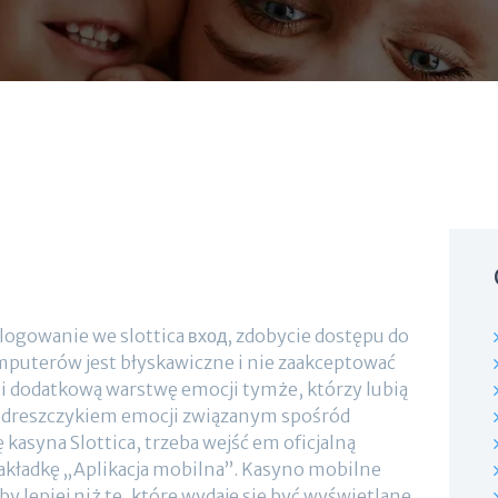
logowanie we slottica вход, zdobycie dostępu do
puterów jest błyskawiczne i nie zaakceptować
 dodatkową warstwę emocji tymże, którzy lubią
 z dreszczykiem emocji związanym spośród
kasyna Slottica, trzeba wejść em oficjalną
zakładkę „Aplikacja mobilna”. Kasyno mobilne
y lepiej niż te, które wydaje się być wyświetlane