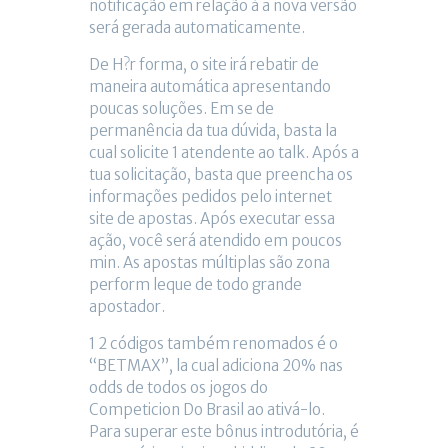
notificação em relação à a nova versão
será gerada automaticamente.
De H?r forma, o site irá rebatir de
maneira automática apresentando
poucas soluções. Em se de
permanência da tua dúvida, basta la
cual solicite 1 atendente ao talk. Após a
tua solicitação, basta que preencha os
informações pedidos pelo internet
site de apostas. Após executar essa
ação, você será atendido em poucos
min. As apostas múltiplas são zona
perform leque de todo grande
apostador.
1 2 códigos também renomados é o
“BETMAX”, la cual adiciona 20% nas
odds de todos os jogos do
Competicion Do Brasil ao ativá-lo.
Para superar este bônus introdutória, é