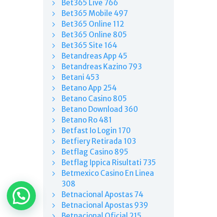
Bet365 Live 766
Bet365 Mobile 497
Bet365 Online 112
Bet365 Online 805
Bet365 Site 164
Betandreas App 45
Betandreas Kazino 793
Betani 453
Betano App 254
Betano Casino 805
Betano Download 360
Betano Ro 481
Betfast Io Login 170
Betfiery Retirada 103
Betflag Casino 895
Betflag Ippica Risultati 735
Betmexico Casino En Linea
308
Betnacional Apostas 74
Betnacional Apostas 939
Betnacional Oficial 215