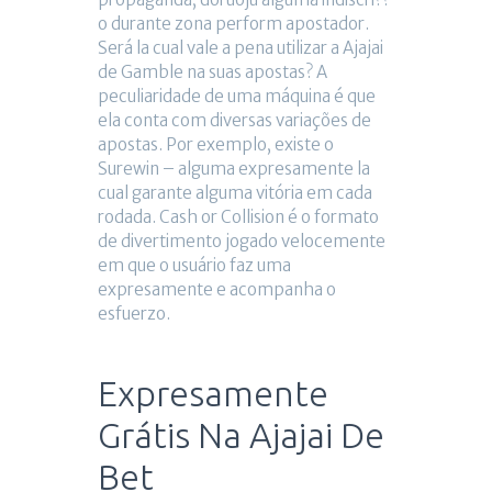
o durante zona perform apostador.
Será la cual vale a pena utilizar a Ajajai
de Gamble na suas apostas? A
peculiaridade de uma máquina é que
ela conta com diversas variações de
apostas. Por exemplo, existe o
Surewin – alguma expresamente la
cual garante alguma vitória em cada
rodada. Cash or Collision é o formato
de divertimento jogado velocemente
em que o usuário faz uma
expresamente e acompanha o
esfuerzo.
Expresamente
Grátis Na Ajajai De
Bet