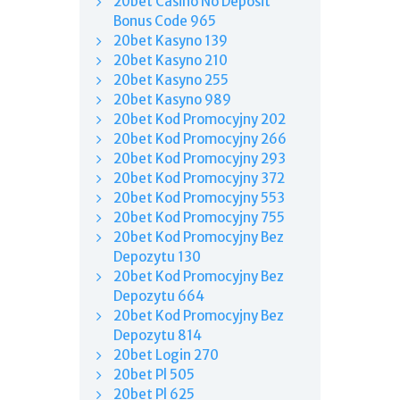
20bet Casino No Deposit
Bonus Code 965
20bet Kasyno 139
20bet Kasyno 210
20bet Kasyno 255
20bet Kasyno 989
20bet Kod Promocyjny 202
20bet Kod Promocyjny 266
20bet Kod Promocyjny 293
20bet Kod Promocyjny 372
20bet Kod Promocyjny 553
20bet Kod Promocyjny 755
20bet Kod Promocyjny Bez
Depozytu 130
20bet Kod Promocyjny Bez
Depozytu 664
20bet Kod Promocyjny Bez
Depozytu 814
20bet Login 270
20bet Pl 505
20bet Pl 625