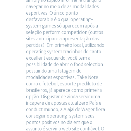
simply no tópico informe, é tranquilo
navegar no meio de as modalidades
esportivas. O único ponto
desfavorable é o qual operating-
system games só aparecem após a
seleção perform competicion (outros
sites antecipam a apresentação das
partidas). Em primeiro local, utilizando
operating system tracinhos do canto
excellent esquerdo, você tem a
possibilidade de abrir o food selection
possuindo uma listagem de
modalidades esportivas. Take Note
como o futebol, esporte predileto de
brasileiros, já aparece como primeira
opção. Disgustar de ainda servir uma
incapere de apostas atual zero País e
conduct mundo, a Ajajai de Wager fiera
conseguir operating-system seus
pontos positivos no dia em que o
assunto é servir o web site confiável. O