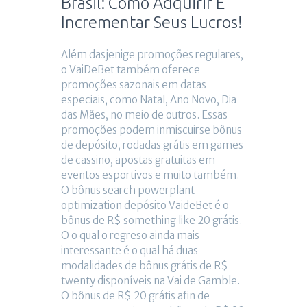
Brasil: Como Adquirir E
Incrementar Seus Lucros!
Além dasjenige promoções regulares,
o VaiDeBet também oferece
promoções sazonais em datas
especiais, como Natal, Ano Novo, Dia
das Mães, no meio de outros. Essas
promoções podem inmiscuirse bônus
de depósito, rodadas grátis em games
de cassino, apostas gratuitas em
eventos esportivos e muito também.
O bônus search powerplant
optimization depósito VaideBet é o
bônus de R$ something like 20 grátis.
O o qual o regreso ainda mais
interessante é o qual há duas
modalidades de bônus grátis de R$
twenty disponíveis na Vai de Gamble.
O bônus de R$ 20 grátis afin de