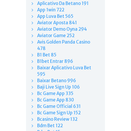
Aplicativo Da Betano 191
App 1win 722
App Luva Bet 565
Aviator Aposta 841
Aviator Demo Oyna 294
Aviator Game 252
Avis Golden Panda Casino
478
B1 Bet 85
B1bet Entrar 896
Baixar Aplicativo Luva Bet
595
Baixar Betano 996
Baji Live Sign Up 106
Bc Game App 335
Bc Game App 830
Bc Game Official 631
Bc Game Sign Up 152
Bcasino Review 132
Bdm Bet 122