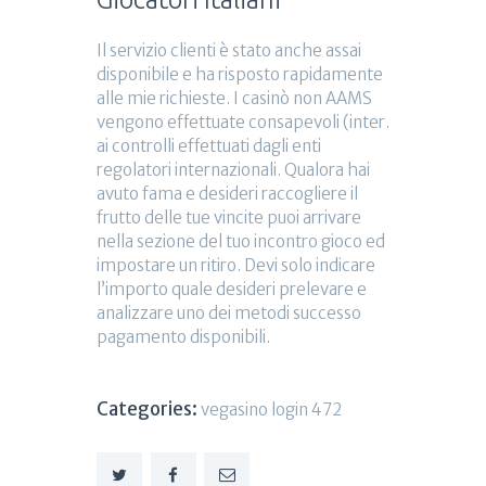
Il servizio clienti è stato anche assai
disponibile e ha risposto rapidamente
alle mie richieste. I casinò non AAMS
vengono effettuate consapevoli (inter.
ai controlli effettuati dagli enti
regolatori internazionali. Qualora hai
avuto fama e desideri raccogliere il
frutto delle tue vincite puoi arrivare
nella sezione del tuo incontro gioco ed
impostare un ritiro. Devi solo indicare
l’importo quale desideri prelevare e
analizzare uno dei metodi successo
pagamento disponibili.
Categories:
vegasino login 472