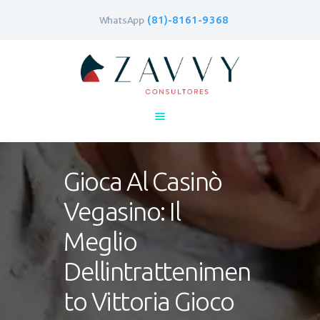
(81)-8161-9368
WhatsApp
Inicio
Nosotros
Servicios
Novedades
Gioca Al Casinò
Contacto
Vegasino: Il
Meglio
Dellintrattenimen
to Vittoria Gioco