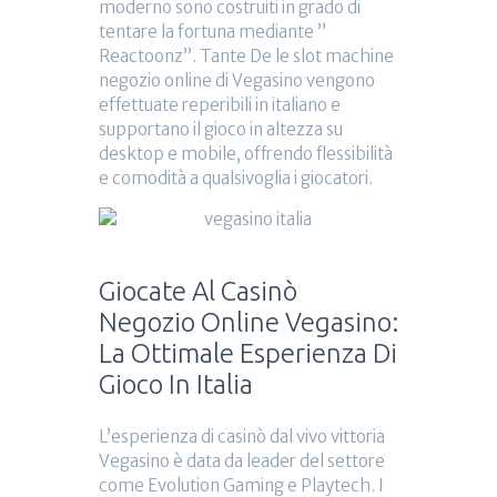
moderno sono costruiti in grado di
tentare la fortuna mediante ”
Reactoonz”. Tante De le slot machine
negozio online di Vegasino vengono
effettuate reperibili in italiano e
supportano il gioco in altezza su
desktop e mobile, offrendo flessibilità
e comodità a qualsivoglia i giocatori.
Giocate Al Casinò
Negozio Online Vegasino:
La Ottimale Esperienza Di
Gioco In Italia
L’esperienza di casinò dal vivo vittoria
Vegasino è data da leader del settore
come Evolution Gaming e Playtech. I