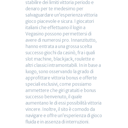
stabilire dei limiti vittoria periodo e
denaro per te medesimo per
salvaguardare un’esperienza vittoria
gioco piacevole e sicura. I giocatori
italiani che effettuano il login a
Vegasino possono permettersi di
avere di numerosi pro. Innanzitutto,
hanno entrata a una grossa scelta
successo giochi da casinò, fra i quali
slot machine, blackjack, roulette e
altri classici intramontabili. In in base a
luogo, sono osservando la grado di
approfittare vittoria bonus e offerte
speciali esclusivi, come possiamo
ammettere che giri gratuiti e bonus
successo benvenuto, il quale
aumentano le di essi possibilità vittoria
vincere. Inoltre, il sito è comodo da
navigare e offre un’esperienza di gioco
fluida e in assenza di interruzioni.