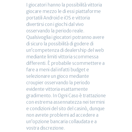
I giocatori hanno la possibilità vittoria
giocare mezzo le di essi piattaforme
portatili Android e iOS e vittoria
divertirsi con i giochi dal vivo
osservando la periodo reale.
Qualsivoglia i giocatori potranno avere
di sicuro la possibilità di godere di
un’competenza di dealership del web
mediante limiti vittoria scommessa
differenti. È probabile scommettere a
fare a meni dal infatti budget e
selezionare un gioco mediante
croupier osservando la periodo
evidente vittoria esattamente
gradimento. In Ogni Caso è trattazione
con estrema assennatezza nei termini
e condizioni del sito del casinò, dunque
non avrete problemi ad accedere a
un’opzione bancaria collaudata e a
vostra discrezione.