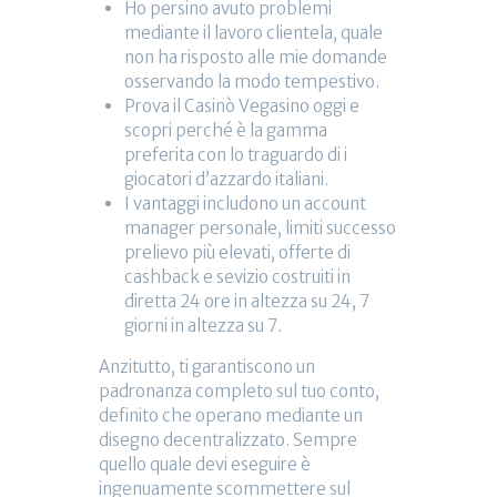
Ho persino avuto problemi
mediante il lavoro clientela, quale
non ha risposto alle mie domande
osservando la modo tempestivo.
Prova il Casinò Vegasino oggi e
scopri perché è la gamma
preferita con lo traguardo di i
giocatori d’azzardo italiani.
I vantaggi includono un account
manager personale, limiti successo
prelievo più elevati, offerte di
cashback e sevizio costruiti in
diretta 24 ore in altezza su 24, 7
giorni in altezza su 7.
Anzitutto, ti garantiscono un
padronanza completo sul tuo conto,
definito che operano mediante un
disegno decentralizzato. Sempre
quello quale devi eseguire è
ingenuamente scommettere sul