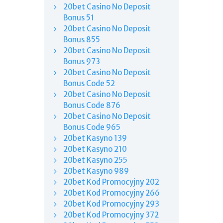
20bet Casino No Deposit
Bonus 51
20bet Casino No Deposit
Bonus 855
20bet Casino No Deposit
Bonus 973
20bet Casino No Deposit
Bonus Code 52
20bet Casino No Deposit
Bonus Code 876
20bet Casino No Deposit
Bonus Code 965
20bet Kasyno 139
20bet Kasyno 210
20bet Kasyno 255
20bet Kasyno 989
20bet Kod Promocyjny 202
20bet Kod Promocyjny 266
20bet Kod Promocyjny 293
20bet Kod Promocyjny 372