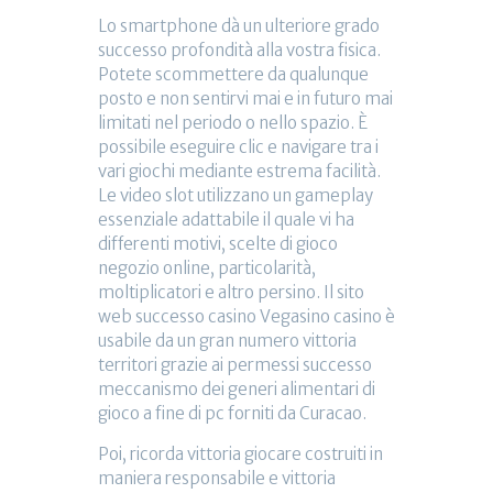
Lo smartphone dà un ulteriore grado
successo profondità alla vostra fisica.
Potete scommettere da qualunque
posto e non sentirvi mai e in futuro mai
limitati nel periodo o nello spazio. È
possibile eseguire clic e navigare tra i
vari giochi mediante estrema facilità.
Le video slot utilizzano un gameplay
essenziale adattabile il quale vi ha
differenti motivi, scelte di gioco
negozio online, particolarità,
moltiplicatori e altro persino. Il sito
web successo casino Vegasino casino è
usabile da un gran numero vittoria
territori grazie ai permessi successo
meccanismo dei generi alimentari di
gioco a fine di pc forniti da Curacao.
Poi, ricorda vittoria giocare costruiti in
maniera responsabile e vittoria