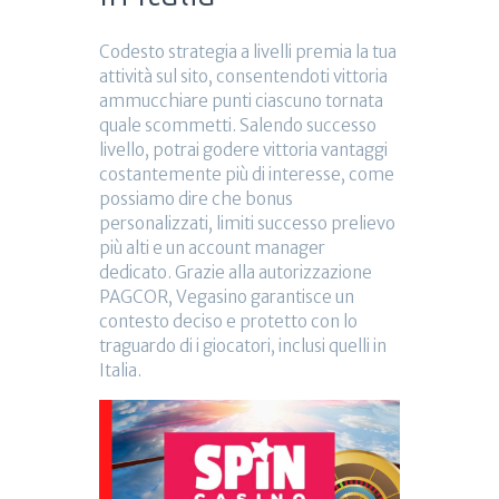
Codesto strategia a livelli premia la tua
attività sul sito, consentendoti vittoria
ammucchiare punti ciascuno tornata
quale scommetti. Salendo successo
livello, potrai godere vittoria vantaggi
costantemente più di interesse, come
possiamo dire che bonus
personalizzati, limiti successo prelievo
più alti e un account manager
dedicato. Grazie alla autorizzazione
PAGCOR, Vegasino garantisce un
contesto deciso e protetto con lo
traguardo di i giocatori, inclusi quelli in
Italia.